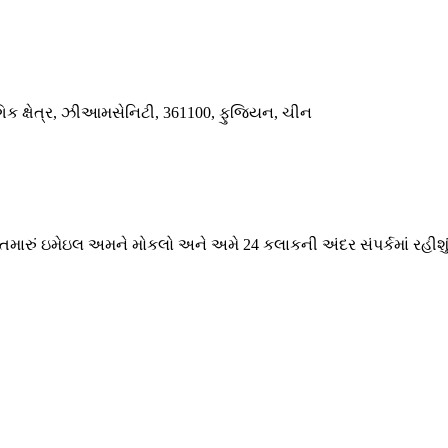
િક ક્ષેત્ર, ઝીઆમસેનિટી, 361100, ફુજિયન, ચીન
 તમારું ઇમેઇલ અમને મોકલો અને અમે 24 કલાકની અંદર સંપર્કમાં રહીશું