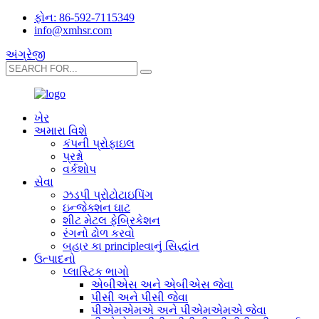
ફોન: 86-592-7115349
info@xmhsr.com
અંગ્રેજી
ખેર
અમારા વિશે
કંપની પ્રોફાઇલ
પ્રશ્નો
વર્કશોપ
સેવા
ઝડપી પ્રોટોટાઇપિંગ
ઇન્જેક્શન ઘાટ
શીટ મેટલ ફેબ્રિકેશન
રંગનો ઢોળ કરવો
બહાર કા principleવાનું સિદ્ધાંત
ઉત્પાદનો
પ્લાસ્ટિક ભાગો
એબીએસ અને એબીએસ જેવા
પીસી અને પીસી જેવા
પીએમએમએ અને પીએમએમએ જેવા