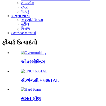
નાયલોન
રબર
લાકડું
ધાતુના ભાગો
એલ્યુમિનિયમ
સ્ટીલ
પિત્તળ
ઇન્જેક્શન ભાગો
ફીચર્ડ ઉત્પાદનો
ઓવરમોલ્ડિંગ
સીએનસી + 6061AL
સખત ફીણ