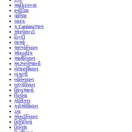
આફ્રિકન્સ
સ્વીડિશ
પોલિશ
બાસ્ક
ક Catalanટલાન
એસ્પેરાન્ટો
હિન્દી
લાઓ
અલ્બેનિયન
એમ્હારિક
આર્મેનિયન
અઝરબૈજાની
બેલારુશિયન
બંગાળી
બોસ્નિયન
બલ્ગેરિયન
સિબુઆનો
ચિચેવા
કોર્સિકન
ક્રોએશિયન
ડચ
એસ્ટોનિયન
ફિલિપિનો
ફિનિશ