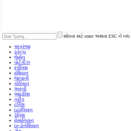
શોધવા માટે enter અથવા ESC ને બંધ
અંગ્રેજી
ફ્રેન્ચ
જર્મન
પોર્ટુગીઝ
સ્પૅનિશ
રશિયન
જાપાની
કોરિયન
અરબી
આઇરિશ
ગ્રીક
ટર્કિશ
ઇટાલિયન
ડેનિશ
રોમાનિયન
ઇન્ડોનેશિયન
ઝેક