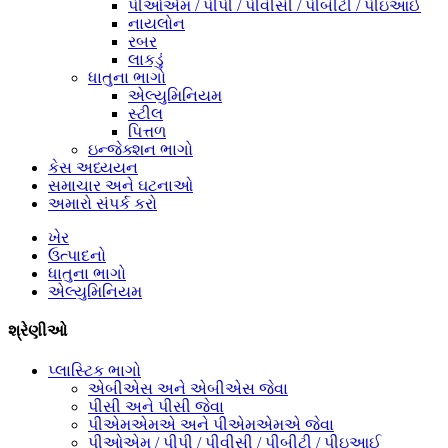
પીઓએમ / પીપી / પીવીસી / પીબીટી / પીઇઆઈ
નાયલોન
રબર
લાકડું
ધાતુના ભાગો
એલ્યુમિનિયમ
સ્ટીલ
પિત્તળ
ઇન્જેક્શન ભાગો
કેસ અધ્યયન
સમાચાર અને ઘટનાઓ
અમારો સંપર્ક કરો
ખેર
ઉત્પાદનો
ધાતુના ભાગો
એલ્યુમિનિયમ
શ્રેણીઓ
પ્લાસ્ટિક ભાગો
એબીએસ અને એબીએસ જેવા
પીસી અને પીસી જેવા
પીએમએમએ અને પીએમએમએ જેવા
પીઓએમ / પીપી / પીવીસી / પીબીટી / પીઇઆઈ