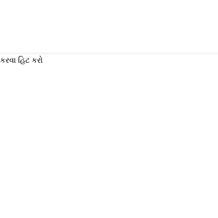
 કરવા હિટ કરો