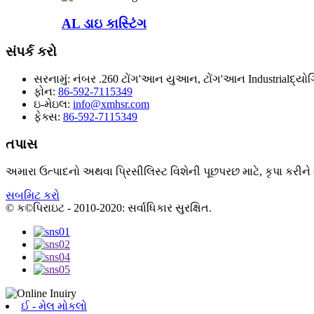
AL ડાઇ કાસ્ટિંગ
સંપર્ક કરો
સરનામું:
નંબર .260 ટોંગ'આન યુઆન, ટોંગ'આન Industrialદ્યોગ
ફોન:
86-592-7115349
ઇ-મેઇલ:
info@xmhsr.com
ફેક્સ:
86-592-7115349
તપાસ
અમારા ઉત્પાદનો અથવા પ્રિસીલિસ્ટ વિશેની પૂછપરછ માટે, કૃપા કરીને
સબમિટ કરો
© ક©પિરાઇટ - 2010-2020: સર્વાધિકાર સુરક્ષિત.
ઈ - મેલ મોકલો