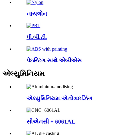
નાયલોન
પી.બી.ટી.
પેઇન્ટિંગ સાથે એબીએસ
એલ્યુમિનિયમ
એલ્યુમિનિયમ-એનોડાઇઝિંગ
સીએનસી + 6061AL