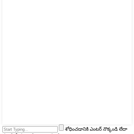
శోధించడానికి ఎంటర్ నొక్కండి లేదా