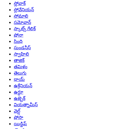
స్లోవాక్
స్లోవేనియన్
సోమాలి
సమోవాన్
స్కాట్స్ గేలిక్
షోనా
సింధి
సుండనీస్
స్వాహిలి
తాజిక్
తమిళం
తెలుగు
థాయ్
ఉక్రేనియన్
ఉర్దూ
ఉజ్బెక్
వియత్నామీస్
వెల్ష్
షోసా
యిడ్డిష్