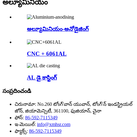
అల్యూమినియం
అల్యూమినియం-అనోడైజింగ్
CNC + 6061AL
AL డై కాస్టింగ్
సంప్రదించండి
చిరునామా:
No.260 టోంగ్'వాన్ యువాన్, టోంగ్'న్ ఇండస్ట్రియల్
జోన్, జియామెన్సిటీ, 361100, ఫుజియాన్, చైనా
ఫోన్:
86-592-7115349
ఇ-మెయిల్:
info@xmhsr.com
ఫ్యాక్స్:
86-592-7115349