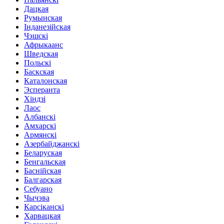
Дацкая
Румынская
Інданезійская
Чэшскі
Афрыкаанс
Шведская
Польскі
Баскская
Каталонская
Эсперанта
Хіндзі
Лаос
Албанскі
Амхарскі
Армянскі
Азербайджанскі
Беларуская
Бенгальская
Баснійская
Балгарская
Себуано
Чычэва
Карсіканскі
Харвацкая