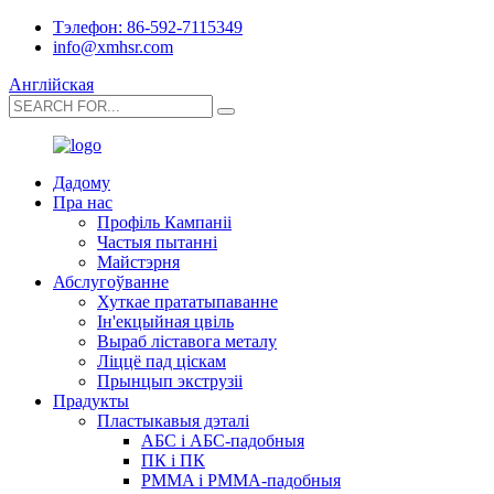
Тэлефон: 86-592-7115349
info@xmhsr.com
Англійская
Дадому
Пра нас
Профіль Кампаніі
Частыя пытанні
Майстэрня
Абслугоўванне
Хуткае прататыпаванне
Ін'екцыйная цвіль
Выраб ліставога металу
Ліццё пад ціскам
Прынцып экструзіі
Прадукты
Пластыкавыя дэталі
АБС і АБС-падобныя
ПК і ПК
PMMA і PMMA-падобныя