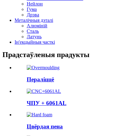
Нейлон
Гума
Дрэва
Металічныя дэталі
Алюміній
Сталь
Латунь
Ін'екцыйныя часткі
Прадстаўленыя прадукты
Пераліццё
ЧПУ + 6061AL
Цвёрдая пена