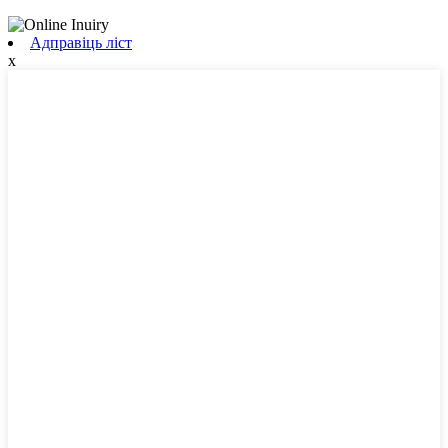
Адправіць ліст
x