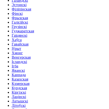
Галандскі
Эстонскі
Філіпінская
Фінскі
Фрызская
Галісійскі
Грузінскі
Гуджаратская
Гаіцянскі
Хаўса
Гавайская
Іўрыт
Хмонг
Венгерская
Ісландскі
Ігба
Яванскі
Каннада
Казахская
Кхмерская
Курдская
Кіргізскі
Лацінскі
Латышскі
Літоўскі