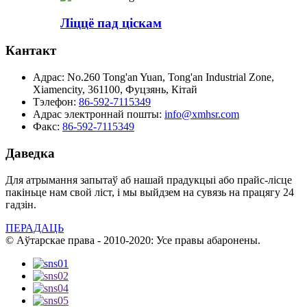
Ліццё пад ціскам
Кантакт
Адрас:
No.260 Tong'an Yuan, Tong'an Industrial Zone,
Xiamencity, 361100, Фуцзянь, Кітай
Тэлефон:
86-592-7115349
Адрас электроннай пошты:
info@xmhsr.com
Факс:
86-592-7115349
Даведка
Для атрымання запытаў аб нашай прадукцыі або прайс-лісце
пакіньце нам свой ліст, і мы выйдзем на сувязь на працягу 24
гадзін.
ПЕРАДАЦЬ
© Аўтарскае права - 2010-2020: Усе правы абаронены.