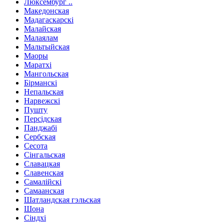
Люксембург ..
Македонская
Мадагаскарскі
Малайская
Малаялам
Мальтыйская
Маоры
Маратхі
Мангольская
Бірманскі
Непальская
Нарвежскі
Пушту
Персідская
Панджабі
Сербская
Сесота
Сінгальская
Славацкая
Славенская
Самалійскі
Самаанская
Шатландская гэльская
Шона
Сіндхі