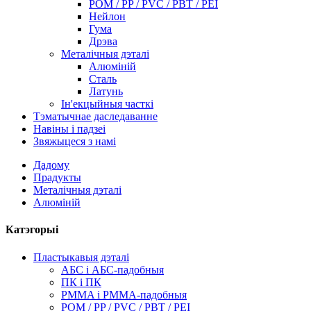
POM / PP / PVC / PBT / PEI
Нейлон
Гума
Дрэва
Металічныя дэталі
Алюміній
Сталь
Латунь
Ін'екцыйныя часткі
Тэматычнае даследаванне
Навіны і падзеі
Звяжыцеся з намі
Дадому
Прадукты
Металічныя дэталі
Алюміній
Катэгорыі
Пластыкавыя дэталі
АБС і АБС-падобныя
ПК і ПК
PMMA і PMMA-падобныя
POM / PP / PVC / PBT / PEI