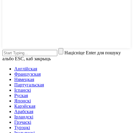
Націсніце Enter для пошуку
альбо ESC, каб закрыць
Англійская
Французская
Нямецкая
Партугальская
Іспанскі
Руская
Японскі
Карэйская
Арабская
Ірландскі
Грэчаскі
Турэцкі
Італьянскі