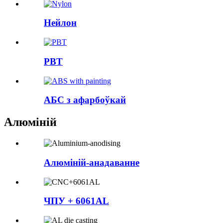
Нейлон
PBT
АБС з афарбоўкай
Алюміній
Алюміній-анадаванне
ЧПУ + 6061AL