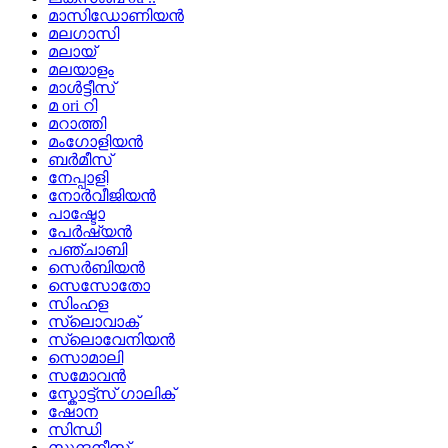
മാസിഡോണിയൻ
മലഗാസി
മലായ്
മലയാളം
മാൾട്ടീസ്
മ ori റി
മറാത്തി
മംഗോളിയൻ
ബർമീസ്
നേപ്പാളി
നോർവീജിയൻ
പാഷ്ടോ
പേർഷ്യൻ
പഞ്ചാബി
സെർബിയൻ
സെസോതോ
സിംഹള
സ്ലൊവാക്
സ്ലൊവേനിയൻ
സൊമാലി
സമോവൻ
സ്കോട്ട്സ് ഗാലിക്
ഷോന
സിന്ധി
സുന്ദനീസ്