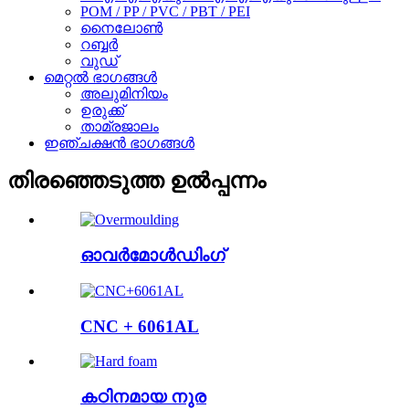
POM / PP / PVC / PBT / PEI
നൈലോൺ
റബ്ബർ
വുഡ്
മെറ്റൽ ഭാഗങ്ങൾ
അലുമിനിയം
ഉരുക്ക്
താമ്രജാലം
ഇഞ്ചക്ഷൻ ഭാഗങ്ങൾ
തിരഞ്ഞെടുത്ത ഉൽപ്പന്നം
ഓവർമോൾഡിംഗ്
CNC + 6061AL
കഠിനമായ നുര