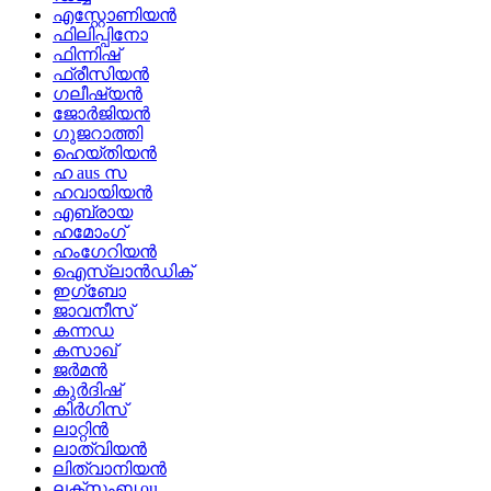
എസ്റ്റോണിയൻ
ഫിലിപ്പിനോ
ഫിന്നിഷ്
ഫ്രീസിയൻ
ഗലീഷ്യൻ
ജോർജിയൻ
ഗുജറാത്തി
ഹെയ്തിയൻ
ഹ aus സ
ഹവായിയൻ
എബ്രായ
ഹമോംഗ്
ഹംഗേറിയൻ
ഐസ്‌ലാൻഡിക്
ഇഗ്ബോ
ജാവനീസ്
കന്നഡ
കസാഖ്
ജർമൻ
കുർദിഷ്
കിർഗിസ്
ലാറ്റിൻ
ലാത്വിയൻ
ലിത്വാനിയൻ
ലക്സംബ ou ..