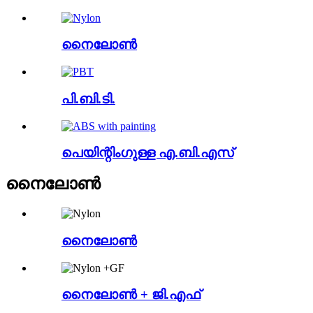
നൈലോൺ
പി.ബി.ടി.
പെയിന്റിംഗുള്ള എ.ബി.എസ്
നൈലോൺ
നൈലോൺ
നൈലോൺ + ജി.എഫ്