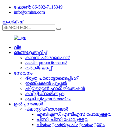
ഫോൺ: 86-592-7115349
info@xmhsr.com
ഇംഗ്ലീഷ്
വീട്
ഞങ്ങളേക്കുറിച്ച്
കമ്പനി പ്രൊഫൈൽ
പതിവുചോദ്യങ്ങൾ
വർക്ക്‌ഷോപ്പ്
സേവനം
ദ്രുത പ്രോട്ടോടൈപ്പിംഗ്
ഇഞ്ചക്ഷൻ പൂപ്പൽ
ഷീറ്റ് മെറ്റൽ ഫാബ്രിക്കേഷൻ
കാസ്റ്റിംഗ് മരിക്കുക
എക്സ്ട്രൂഷൻ തത്വം
ഉൽപ്പന്നങ്ങൾ
പ്ലാസ്റ്റിക് ഭാഗങ്ങൾ
എബി‌എസ്, എ‌ബി‌എസ് പോലുള്ളവ
പിസി, പിസി പോലുള്ളവ
പി‌എം‌എം‌എയും പി‌എം‌എം‌എയും