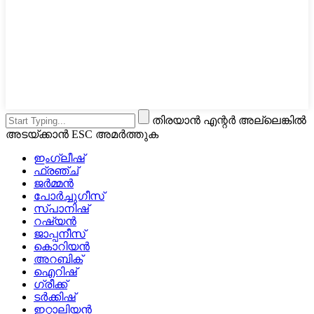
തിരയാൻ എന്റർ അല്ലെങ്കിൽ
അടയ്‌ക്കാൻ ESC അമർത്തുക
ഇംഗ്ലീഷ്
ഫ്രഞ്ച്
ജർമ്മൻ
പോർച്ചുഗീസ്
സ്പാനിഷ്
റഷ്യൻ
ജാപ്പനീസ്
കൊറിയൻ
അറബിക്
ഐറിഷ്
ഗ്രീക്ക്
ടർക്കിഷ്
ഇറ്റാലിയൻ