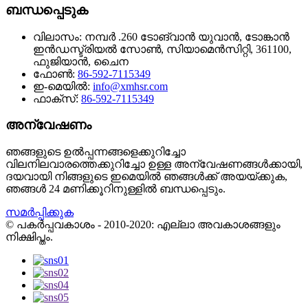
ബന്ധപ്പെടുക
വിലാസം:
നമ്പർ .260 ടോങ്‌വാൻ യുവാൻ, ടോങ്കാൻ
ഇൻഡസ്ട്രിയൽ സോൺ, സിയാമെൻസിറ്റി, 361100,
ഫുജിയാൻ, ചൈന
ഫോൺ:
86-592-7115349
ഇ-മെയിൽ:
info@xmhsr.com
ഫാക്സ്:
86-592-7115349
അന്വേഷണം
ഞങ്ങളുടെ ഉൽ‌പ്പന്നങ്ങളെക്കുറിച്ചോ
വിലനിലവാരത്തെക്കുറിച്ചോ ഉള്ള അന്വേഷണങ്ങൾ‌ക്കായി,
ദയവായി നിങ്ങളുടെ ഇമെയിൽ‌ ഞങ്ങൾ‌ക്ക് അയയ്‌ക്കുക,
ഞങ്ങൾ‌ 24 മണിക്കൂറിനുള്ളിൽ‌ ബന്ധപ്പെടും.
സമർപ്പിക്കുക
© പകർപ്പവകാശം - 2010-2020: എല്ലാ അവകാശങ്ങളും
നിക്ഷിപ്തം.