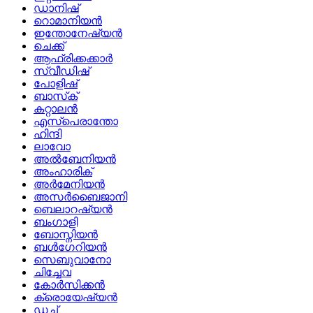
ഡാനിഷ്
റൊമാനിയൻ
ഇന്തോനേഷ്യൻ
ചെക്ക്
ആഫ്രിക്കക്കാർ
സ്വീഡിഷ്
പോളിഷ്
ബാസ്‌ക്
കറ്റാലൻ
എസ്പെരാന്തോ
ഹിന്ദി
ലാവോ
അൽബേനിയൻ
അംഹാരിക്
അർമേനിയൻ
അസർബൈജാനി
ബെലാറഷ്യൻ
ബംഗാളി
ബോസ്നിയൻ
ബൾഗേറിയൻ
സെബുവാനോ
ചിച്ചേവ
കോർസിക്കൻ
ക്രൊയേഷ്യൻ
ഡച്ച്