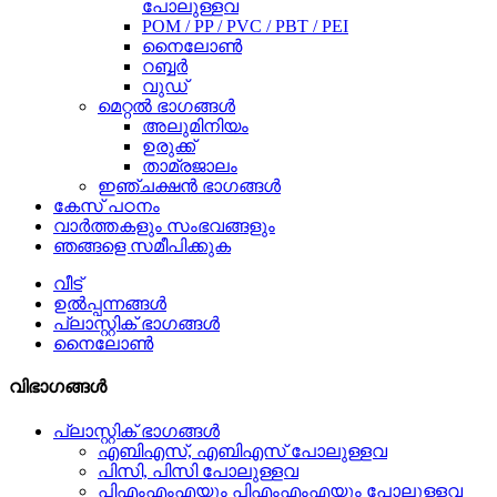
പോലുള്ളവ
POM / PP / PVC / PBT / PEI
നൈലോൺ
റബ്ബർ
വുഡ്
മെറ്റൽ ഭാഗങ്ങൾ
അലുമിനിയം
ഉരുക്ക്
താമ്രജാലം
ഇഞ്ചക്ഷൻ ഭാഗങ്ങൾ
കേസ് പഠനം
വാർത്തകളും സംഭവങ്ങളും
ഞങ്ങളെ സമീപിക്കുക
വീട്
ഉൽപ്പന്നങ്ങൾ
പ്ലാസ്റ്റിക് ഭാഗങ്ങൾ
നൈലോൺ
വിഭാഗങ്ങൾ
പ്ലാസ്റ്റിക് ഭാഗങ്ങൾ
എബി‌എസ്, എ‌ബി‌എസ് പോലുള്ളവ
പിസി, പിസി പോലുള്ളവ
പി‌എം‌എം‌എയും പി‌എം‌എം‌എയും പോലുള്ളവ