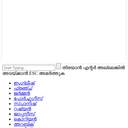
തിരയാൻ എന്റർ അല്ലെങ്കിൽ
അടയ്‌ക്കാൻ ESC അമർത്തുക
ഇംഗ്ലീഷ്
ഫ്രഞ്ച്
ജർമ്മൻ
പോർച്ചുഗീസ്
സ്പാനിഷ്
റഷ്യൻ
ജാപ്പനീസ്
കൊറിയൻ
അറബിക്