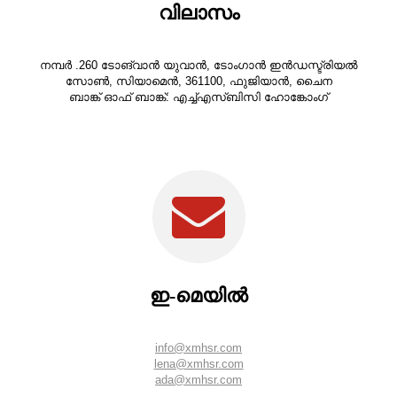
വിലാസം
നമ്പർ .260 ടോങ്‌വാൻ യുവാൻ, ടോംഗാൻ ഇൻഡസ്ട്രിയൽ
സോൺ, സിയാമെൻ, 361100, ഫുജിയാൻ, ചൈന
ബാങ്ക് ഓഫ് ബാങ്ക്: എച്ച്എസ്ബിസി ഹോങ്കോംഗ്
ഇ-മെയിൽ
info@xmhsr.com
lena@xmhsr.com
ada@xmhsr.com