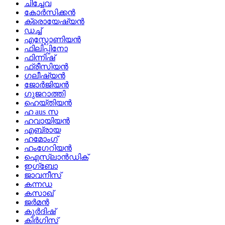
ചിച്ചേവ
കോർസിക്കൻ
ക്രൊയേഷ്യൻ
ഡച്ച്
എസ്റ്റോണിയൻ
ഫിലിപ്പിനോ
ഫിന്നിഷ്
ഫ്രീസിയൻ
ഗലീഷ്യൻ
ജോർജിയൻ
ഗുജറാത്തി
ഹെയ്തിയൻ
ഹ aus സ
ഹവായിയൻ
എബ്രായ
ഹമോംഗ്
ഹംഗേറിയൻ
ഐസ്‌ലാൻഡിക്
ഇഗ്ബോ
ജാവനീസ്
കന്നഡ
കസാഖ്
ജർമൻ
കുർദിഷ്
കിർഗിസ്