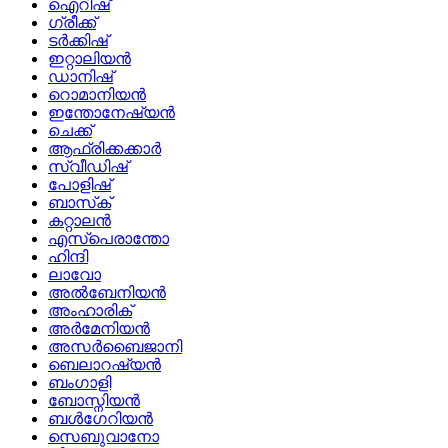
ഐറിഷ്
ഗ്രീക്ക്
ടർക്കിഷ്
ഇറ്റാലിയൻ
ഡാനിഷ്
റൊമാനിയൻ
ഇന്തോനേഷ്യൻ
ചെക്ക്
ആഫ്രിക്കക്കാർ
സ്വീഡിഷ്
പോളിഷ്
ബാസ്‌ക്
കറ്റാലൻ
എസ്പെരാന്തോ
ഹിന്ദി
ലാവോ
അൽബേനിയൻ
അംഹാരിക്
അർമേനിയൻ
അസർബൈജാനി
ബെലാറഷ്യൻ
ബംഗാളി
ബോസ്നിയൻ
ബൾഗേറിയൻ
സെബുവാനോ