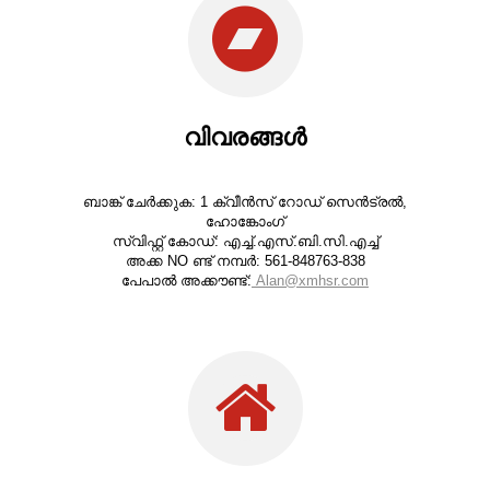
വിവരങ്ങൾ
ബാങ്ക് ചേർക്കുക: 1 ക്വീൻസ് റോഡ് സെൻട്രൽ,
ഹോങ്കോംഗ്
സ്വിഫ്റ്റ് കോഡ്: എച്ച്.എസ്.ബി.സി.എച്ച്
അക്ക NO ണ്ട് നമ്പർ: 561-848763-838
പേപാൽ അക്കൗണ്ട്:
Alan@xmhsr.com