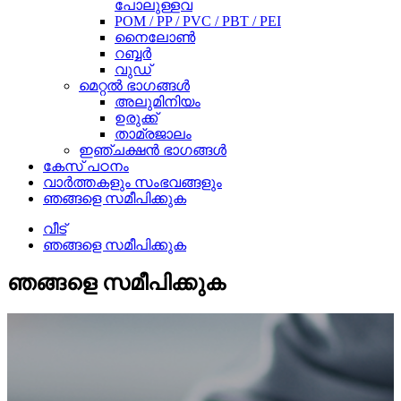
പോലുള്ളവ
POM / PP / PVC / PBT / PEI
നൈലോൺ
റബ്ബർ
വുഡ്
മെറ്റൽ ഭാഗങ്ങൾ
അലുമിനിയം
ഉരുക്ക്
താമ്രജാലം
ഇഞ്ചക്ഷൻ ഭാഗങ്ങൾ
കേസ് പഠനം
വാർത്തകളും സംഭവങ്ങളും
ഞങ്ങളെ സമീപിക്കുക
വീട്
ഞങ്ങളെ സമീപിക്കുക
ഞങ്ങളെ സമീപിക്കുക