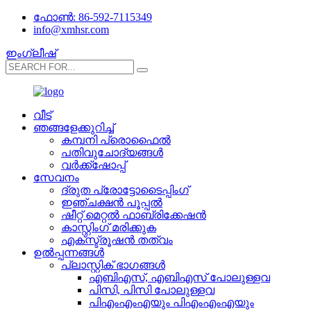
ഫോൺ: 86-592-7115349
info@xmhsr.com
ഇംഗ്ലീഷ്
വീട്
ഞങ്ങളേക്കുറിച്ച്
കമ്പനി പ്രൊഫൈൽ
പതിവുചോദ്യങ്ങൾ
വർക്ക്‌ഷോപ്പ്
സേവനം
ദ്രുത പ്രോട്ടോടൈപ്പിംഗ്
ഇഞ്ചക്ഷൻ പൂപ്പൽ
ഷീറ്റ് മെറ്റൽ ഫാബ്രിക്കേഷൻ
കാസ്റ്റിംഗ് മരിക്കുക
എക്സ്ട്രൂഷൻ തത്വം
ഉൽപ്പന്നങ്ങൾ
പ്ലാസ്റ്റിക് ഭാഗങ്ങൾ
എബി‌എസ്, എ‌ബി‌എസ് പോലുള്ളവ
പിസി, പിസി പോലുള്ളവ
പി‌എം‌എം‌എയും പി‌എം‌എം‌എയും