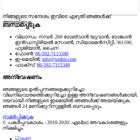
നിങ്ങളുടെ സന്ദേശം ഇവിടെ എഴുതി ഞങ്ങൾക്ക്
അയയ്ക്കുക
ബന്ധപ്പെടുക
വിലാസം:
നമ്പർ .260 ടോങ്‌വാൻ യുവാൻ, ടോങ്കാൻ
ഇൻഡസ്ട്രിയൽ സോൺ, സിയാമെൻസിറ്റി, 361100,
ഫുജിയാൻ, ചൈന
ഫോൺ:
86-592-7115349
ഇ-മെയിൽ:
info@xmhsr.com
ഫാക്സ്:
86-592-7115349
അന്വേഷണം
ഞങ്ങളുടെ ഉൽ‌പ്പന്നങ്ങളെക്കുറിച്ചോ
വിലനിലവാരത്തെക്കുറിച്ചോ ഉള്ള അന്വേഷണങ്ങൾ‌ക്കായി,
ദയവായി നിങ്ങളുടെ ഇമെയിൽ‌ ഞങ്ങൾ‌ക്ക് അയയ്‌ക്കുക,
ഞങ്ങൾ‌ 24 മണിക്കൂറിനുള്ളിൽ‌ ബന്ധപ്പെടും.
സമർപ്പിക്കുക
© പകർപ്പവകാശം - 2010-2020: എല്ലാ അവകാശങ്ങളും
നിക്ഷിപ്തം.