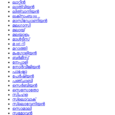
ലാറ്റിൻ
ലാത്വിയൻ
ലിത്വാനിയൻ
ലക്സംബ ou ..
മാസിഡോണിയൻ
മലഗാസി
മലായ്
മലയാളം
മാൾട്ടീസ്
മ ori റി
മറാത്തി
മംഗോളിയൻ
ബർമീസ്
നേപ്പാളി
നോർവീജിയൻ
പാഷ്ടോ
പേർഷ്യൻ
പഞ്ചാബി
സെർബിയൻ
സെസോതോ
സിംഹള
സ്ലൊവാക്
സ്ലൊവേനിയൻ
സൊമാലി
സമോവൻ