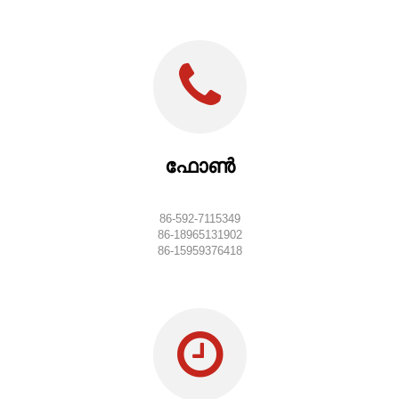
ഫോൺ
86-592-7115349
86-18965131902
86-15959376418