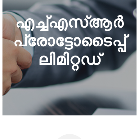
എച്ച്എസ്ആർ
പ്രോട്ടോടൈപ്പ്
ലിമിറ്റഡ്