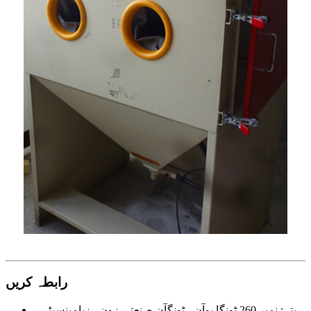
رابطہ کریں
پتہ:
نمبر 260 ٹونگا یوآن ، ٹونگآن صنعتی زون ، زیامینسیٹی ،