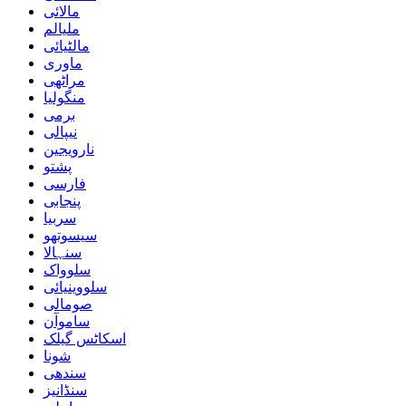
مالائی
ملیالم
مالٹیائی
ماوری
مراٹھی
منگولیا
برمی
نیپالی
نارویجین
پشتو
فارسی
پنجابی
سربیا
سیسوتھو
سنہالا
سلوواک
سلووینیائی
صومالی
ساموآن
اسکاٹس گیلک
شونا
سندھی
سنڈانیز