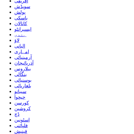
افریقی
سویڈش
پولش
باسکی
کاتالان
ایسپرانٹو
ہندی
لاؤ
البانی
امہاری
آرمینیائی
آذربائیجان
بیلاروس
بنگالی
بوسنیائی
بلغاریائی
سیبانو
چیچوا
کورسن
کروشین
ڈچ
اسٹونین
فلپائنی
فینیش