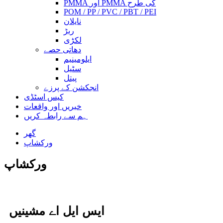
PMMA اور PMMA کی طرح
POM / PP / PVC / PBT / PEI
نایلان
ربڑ
لکڑی
دھاتی حصے
ایلومینیم
سٹیل
پیتل
انجکشن کے پرزے
کیس اسٹڈی
خبریں اور واقعات
ہم سے رابطہ کریں
گھر
ورکشاپ
ورکشاپ
ایس ایل اے مشینیں