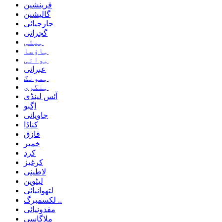
فرینشین
گالیشین
جارجیائی
گجراتی
ہیتی
ہاؤسا
ہوائی
عبرانی
ہمونگ
ہنگری
آئس لینڈی
اِگبو
جاویانی
کناڈا
قازق
خمیر
کرد
کرغیز
لاطینی
لیٹوین
لتھوانیائی
لکسمبرگ ..
مقدونیائی
ملاگاسی