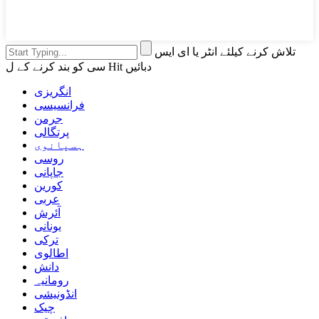
تلاش کرنے کیلئے انٹر یا ای ایس
سی کو بند کرنے کے ل Hit دبائیں
انگریزی
فرانسیسی
جرمن
پرتگالی
ہسپانوی
روسی
جاپانی
کورین
عربی
آئرش
یونانی
ترکی
اطالوی
دانش
رومانیہ
انڈونیشی
چیک