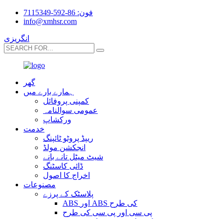
فون: 86-592-7115349
info@xmhsr.com
انگریزی
گھر
ہمارے بارے میں
کمپنی پروفائل
عمومی سوالنامہ
ورکشاپ
خدمت
ریپڈ پروٹو ٹائپنگ
انجکشن مولڈ
شیٹ میٹل تانے بانے
ڈائی کاسٹنگ
اخراج کا اصول
مصنوعات
پلاسٹک کے پرزے
ABS اور ABS کی طرح
پی سی اور پی سی کی طرح