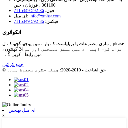
361100 ، فوزیان ، چین
فون:
86-592-7115349
info@xmhsr.com
ای میل:
فیکس:
86-592-7115349
انکوائری
ہماری مصنوعات یا پریلیلسٹ کے بارے میں پوچھ گچھ کے ل please
، براہ کرم اپنا ای میل ہمیں بھیجیں اور ہم 24 گھنٹوں
میں رابطہ کریں گے۔
جمع کرائیں
© حق اشاعت - 2010-2020: جملہ حقوق محفوظ ہیں۔
ای میل بھیجیں
x