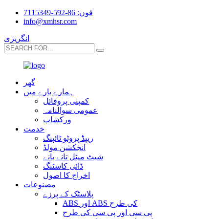
فون: 86-592-7115349
info@xmhsr.com
انگریزی
گھر
ہمارے بارے میں
کمپنی پروفائل
عمومی سوالنامہ
ورکشاپ
خدمت
ریپڈ پروٹو ٹائپنگ
انجکشن مولڈ
شیٹ میٹل تانے بانے
ڈائی کاسٹنگ
اخراج کا اصول
مصنوعات
پلاسٹک کے پرزے
ABS اور ABS کی طرح
پی سی اور پی سی کی طرح