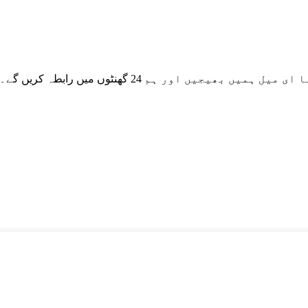
وچھ گچھ کے ل please ، براہ کرم اپنا ای میل ہمیں بھیجیں اور ہم 24 گھنٹوں میں رابطہ کریں گے۔