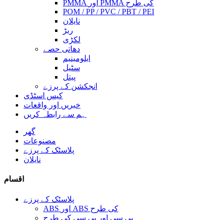
PMMA اور PMMA کی طرح
POM / PP / PVC / PBT / PEI
نایلان
ربڑ
لکڑی
دھاتی حصے
ایلومینیم
سٹیل
پیتل
انجکشن کے پرزے
کیس اسٹڈی
خبریں اور واقعات
ہم سے رابطہ کریں
گھر
مصنوعات
پلاسٹک کے پرزے
نایلان
اقسام
پلاسٹک کے پرزے
ABS اور ABS کی طرح
پی سی اور پی سی کی طرح