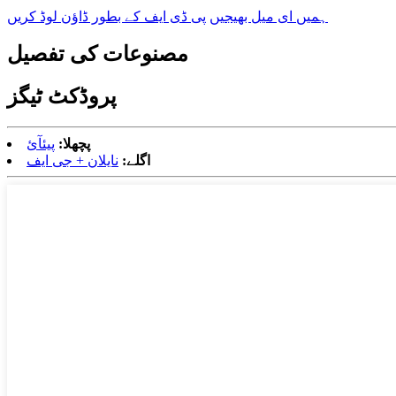
ہمیں ای میل بھیجیں
پی ڈی ایف کے بطور ڈاؤن لوڈ کریں
مصنوعات کی تفصیل
پروڈکٹ ٹیگز
پچھلا:
پیئآئ
اگلے:
نایلان + جی ایف