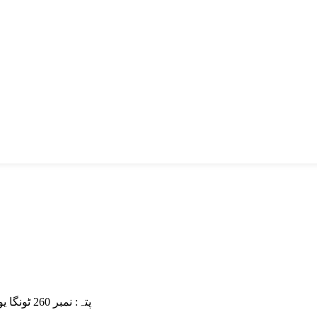
پتہ:
نمبر 260 ٹونگا یوآن ، ٹونگآن صنعتی زون ، زیامینسیٹی ، 361100 ، فوزیان ، چین