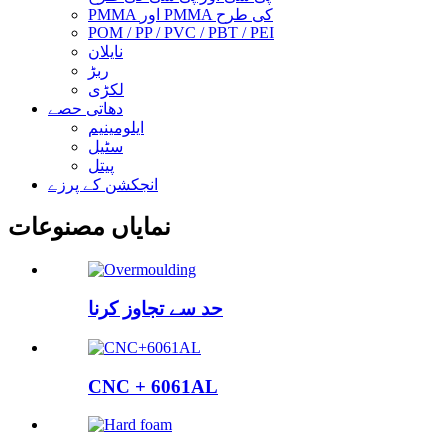
PMMA اور PMMA کی طرح
POM / PP / PVC / PBT / PEI
نایلان
ربڑ
لکڑی
دھاتی حصے
ایلومینیم
سٹیل
پیتل
انجکشن کے پرزے
نمایاں مصنوعات
حد سے تجاوز کرنا
CNC + 6061AL