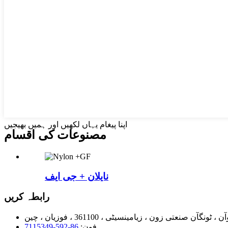
اپنا پیغام یہاں لکھیں اور ہمیں بھیجیں
مصنوعات کی اقسام
نایلان + جی ایف
رابطہ کریں
فون:
86-592-7115349