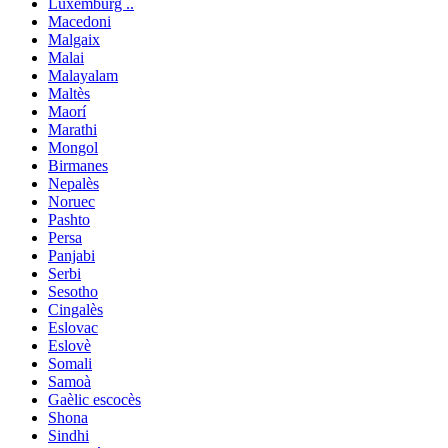
Luxemburg ..
Macedoni
Malgaix
Malai
Malayalam
Maltès
Maorí
Marathi
Mongol
Birmanes
Nepalès
Noruec
Pashto
Persa
Panjabi
Serbi
Sesotho
Cingalès
Eslovac
Eslovè
Somali
Samoà
Gaèlic escocès
Shona
Sindhi