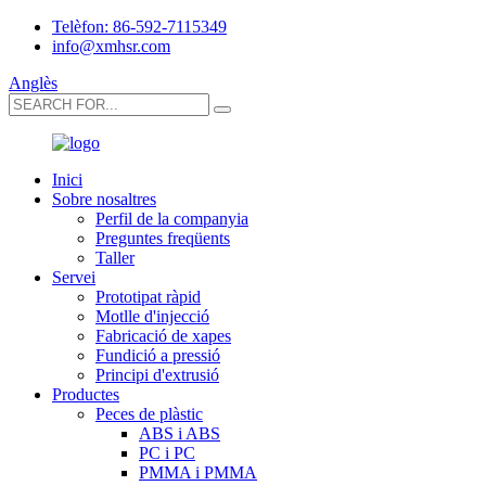
Telèfon: 86-592-7115349
info@xmhsr.com
Anglès
Inici
Sobre nosaltres
Perfil de la companyia
Preguntes freqüents
Taller
Servei
Prototipat ràpid
Motlle d'injecció
Fabricació de xapes
Fundició a pressió
Principi d'extrusió
Productes
Peces de plàstic
ABS i ABS
PC i PC
PMMA i PMMA