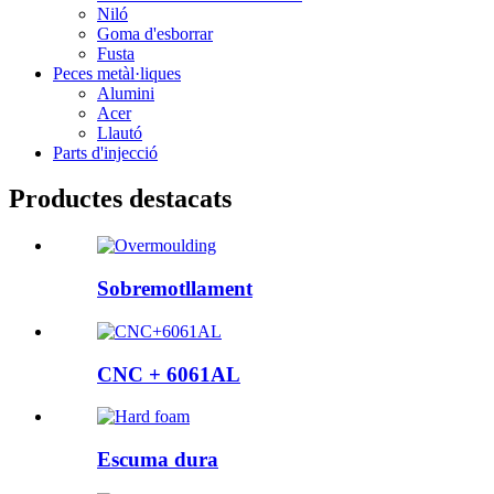
Niló
Goma d'esborrar
Fusta
Peces metàl·liques
Alumini
Acer
Llautó
Parts d'injecció
Productes destacats
Sobremotllament
CNC + 6061AL
Escuma dura