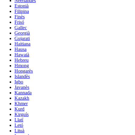
Neerlandès
Estonià
Filipina
Finès
Frisó
Gallec
Georgià
Gujarati
Haitiana
Hausa
Hawaià
Hebreu
Hmong
Hongarès
Islandès
Igbo
Javanès
Kannada
Kazakh
Khmer
Kurd
Kirguís
Llatí
Letó
Lituà