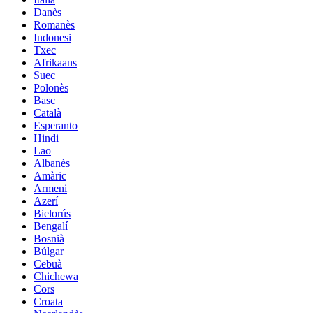
Danès
Romanès
Indonesi
Txec
Afrikaans
Suec
Polonès
Basc
Català
Esperanto
Hindi
Lao
Albanès
Amàric
Armeni
Azerí
Bielorús
Bengalí
Bosnià
Búlgar
Cebuà
Chichewa
Cors
Croata