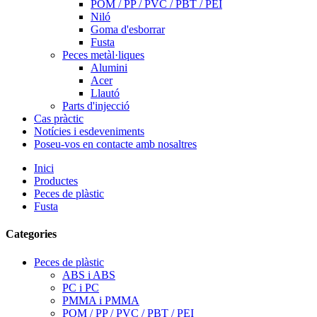
POM / PP / PVC / PBT / PEI
Niló
Goma d'esborrar
Fusta
Peces metàl·liques
Alumini
Acer
Llautó
Parts d'injecció
Cas pràctic
Notícies i esdeveniments
Poseu-vos en contacte amb nosaltres
Inici
Productes
Peces de plàstic
Fusta
Categories
Peces de plàstic
ABS i ABS
PC i PC
PMMA i PMMA
POM / PP / PVC / PBT / PEI