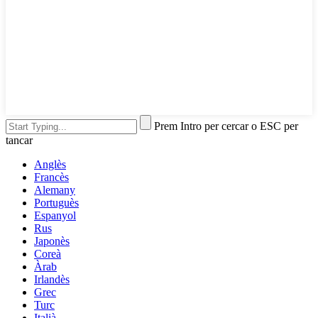
Prem Intro per cercar o ESC per
tancar
Anglès
Francès
Alemany
Portuguès
Espanyol
Rus
Japonès
Coreà
Àrab
Irlandès
Grec
Turc
Italià