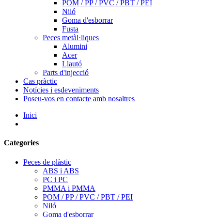
POM / PP / PVC / PBT / PEI
Niló
Goma d'esborrar
Fusta
Peces metàl·liques
Alumini
Acer
Llautó
Parts d'injecció
Cas pràctic
Notícies i esdeveniments
Poseu-vos en contacte amb nosaltres
Inici
Categories
Peces de plàstic
ABS i ABS
PC i PC
PMMA i PMMA
POM / PP / PVC / PBT / PEI
Niló
Goma d'esborrar