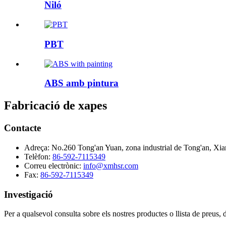
Niló
PBT
ABS amb pintura
Fabricació de xapes
Contacte
Adreça:
No.260 Tong'an Yuan, zona industrial de Tong'an, Xia
Telèfon:
86-592-7115349
Correu electrònic:
info@xmhsr.com
Fax:
86-592-7115349
Investigació
Per a qualsevol consulta sobre els nostres productes o llista de preus,