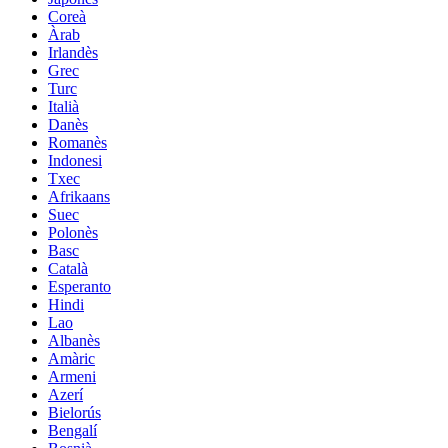
Coreà
Àrab
Irlandès
Grec
Turc
Italià
Danès
Romanès
Indonesi
Txec
Afrikaans
Suec
Polonès
Basc
Català
Esperanto
Hindi
Lao
Albanès
Amàric
Armeni
Azerí
Bielorús
Bengalí