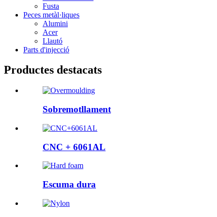
Fusta
Peces metàl·liques
Alumini
Acer
Llautó
Parts d'injecció
Productes destacats
Sobremotllament
CNC + 6061AL
Escuma dura