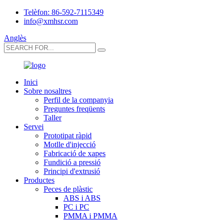
Telèfon: 86-592-7115349
info@xmhsr.com
Anglès
Inici
Sobre nosaltres
Perfil de la companyia
Preguntes freqüents
Taller
Servei
Prototipat ràpid
Motlle d'injecció
Fabricació de xapes
Fundició a pressió
Principi d'extrusió
Productes
Peces de plàstic
ABS i ABS
PC i PC
PMMA i PMMA