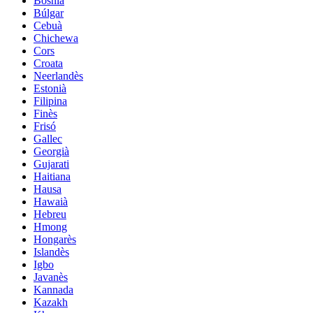
Bosnià
Búlgar
Cebuà
Chichewa
Cors
Croata
Neerlandès
Estonià
Filipina
Finès
Frisó
Gallec
Georgià
Gujarati
Haitiana
Hausa
Hawaià
Hebreu
Hmong
Hongarès
Islandès
Igbo
Javanès
Kannada
Kazakh