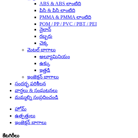
ABS & ABS లాంటిది
పిసి & పిసి లాంటిది
PMMA & PMMA లాంటిది
POM / PP / PVC / PBT / PEI
నైలాన్
రబ్బరు
చెక్క
మెటల్ భాగాలు
అల్యూమినియం
ఉక్కు
ఇత్తడి
ఇంజెక్షన్ భాగాలు
సందర్భ పరిశీలన
వార్తలు & సంఘటనలు
మమ్మల్ని సంప్రదించండి
హోమ్
ఉత్పత్తులు
ఇంజెక్షన్ భాగాలు
కేటగిరీలు