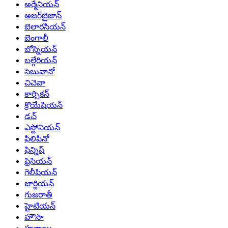
అర్మేనియన్
అజర్‌బైజాన్
బెలారసియన్
బెంగాలీ
బోస్నియన్
బల్గేరియన్
సెబువానో
చిచెవా
కార్సికన్
క్రొయేషియన్
డచ్
ఎస్టోనియన్
ఫిలిపినో
ఫిన్నిష్
ఫ్రిసియన్
గెలీషియన్
జార్జియన్
గుజరాతీ
హైటియన్
హౌసా