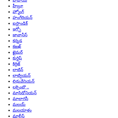
హవాయి
హీబ్రూ
హ్మోంగ్
హంగేరియన్
ఐస్లాండిక్
ఇగ్బో
జావానీస్
కన్నడ
కజఖ్
ఖైమర్
కుర్దిష్
కిర్గిజ్
లాటిన్
లాట్వియన్
లిథువేనియన్
లక్సెంబౌ ..
మాసిడోనియన్
మాలాగసీ
మలయ్
మలయాళం
మాల్టీస్