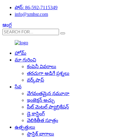
ఫోన్: 86-592-7115349
info@xmhsr.com
ఆంగ్ల
హోమ్
మా గురించి
కంపెనీ వివరాలు
తరచుగా అడిగే ప్రశ్నలు
వర్క్‌షాప్
సేవ
వేగవంతమైన నమూనా
ఇంజెక్షన్ అచ్చు
షీట్ మెటల్ ఫ్యాబ్రికేషన్
డై కాస్టింగ్
వెలికితీత సూత్రం
ఉత్పత్తులు
ప్లాస్టిక్ భాగాలు