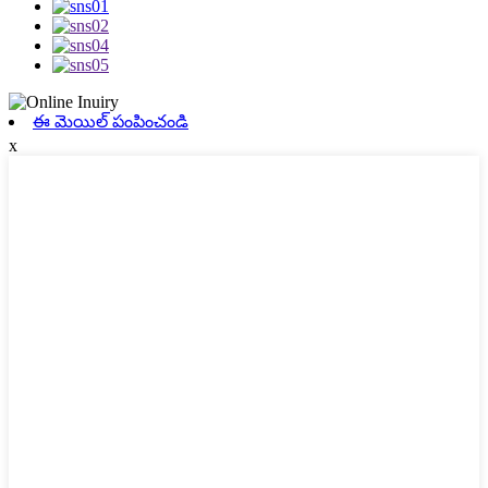
ఈ మెయిల్ పంపించండి
x