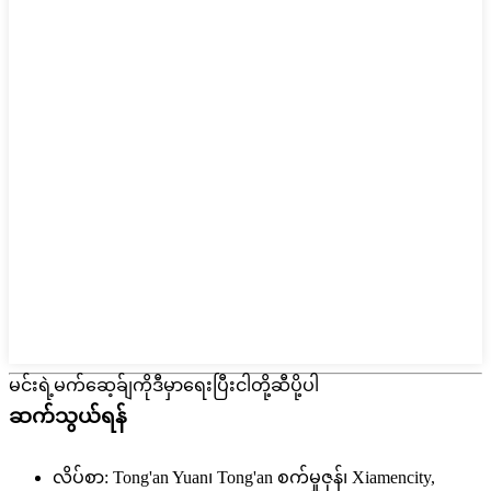
မင်းရဲ့မက်ဆေ့ခ်ျကိုဒီမှာရေးပြီးငါတို့ဆီပို့ပါ
ဆက်သွယ်ရန်
လိပ်စာ:
Tong'an Yuan၊ Tong'an စက်မှုဇုန်၊ Xiamencity,