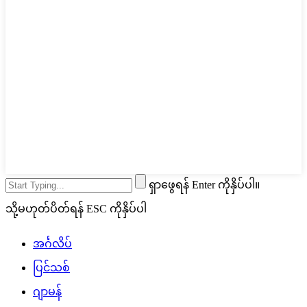
ရှာဖွေရန် Enter ကိုနှိပ်ပါ။
သို့မဟုတ်ပိတ်ရန် ESC ကိုနှိပ်ပါ
အင်္ဂလိပ်
ပြင်သစ်
ဂျာမန်