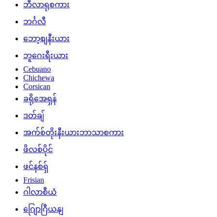
ဘီလာရုစကား
ဘင်္ဂလီ
ဘော့စျနီးယား
ဘူဂေးရီးယား
Cebuano
Chichewa
Corsican
ခရိုအေရှန်
ဒတ်ချ်
အက်စ်တိုးနီးယားဘာသာစကား
ဖိလစ်ပိုင်
ဖင်နစ်ရှ်
Frisian
ဂါလာစီယံ
ဂျြောဂြီယနျ