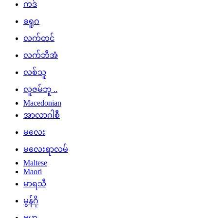
ကဒ်
ခရူဂ
လက်တင်
လက်ဘီအံ
လစ်သူ
လူဇမ်ဘူ ..
Macedonian
အာလာဂါစီ
မလေး
မလေးရာလမ်
Maltese
Maori
မာရသီ
မွန်ဂို
ဗမာ