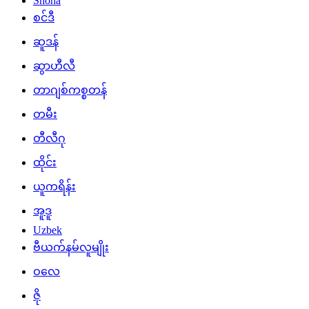
Shona
စင်ဒီ
ဆူဒန်
ဆွာဟီလီ
တာဂျစ်ကစ္စတန်
တမီး
တီလီဂု
ထိုင်း
ယူကရိန်း
အူဒူ
Uzbek
ဗီယက်နမ်လူမျိုး
ဝလေ
ဇို