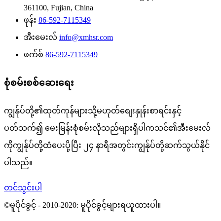
361100, Fujian, China
ဖုန်း
86-592-7115349
အီးမေးလ်
info@xmhsr.com
ဖက်စ်
86-592-7115349
စုံစမ်းစစ်ဆေးရေး
ကျွန်ုပ်တို့၏ထုတ်ကုန်များသို့မဟုတ်စျေးနှုန်းစာရင်းနှင့်
ပတ်သက်၍ မေးမြန်းစုံစမ်းလိုသည်များရှိပါကသင်၏အီးမေးလ်
ကိုကျွန်ုပ်တို့ထံပေးပို့ပြီး ၂၄ နာရီအတွင်းကျွန်ုပ်တို့ဆက်သွယ်နိုင်
ပါသည်။
တင်သွင်းပါ
©မူပိုင်ခွင့် - 2010-2020: မူပိုင်ခွင့်များရယူထားပါ။