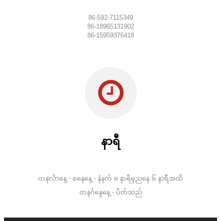
86-592-7115349
86-18965131902
86-15959376418
နာရီ
တနင်္လာနေ့ - စနေနေ့ - နံနက် ၈ နာရီမှညနေ ၆ နာရီအထိ
တနင်္ဂနွေနေ့ - ပိတ်သည်