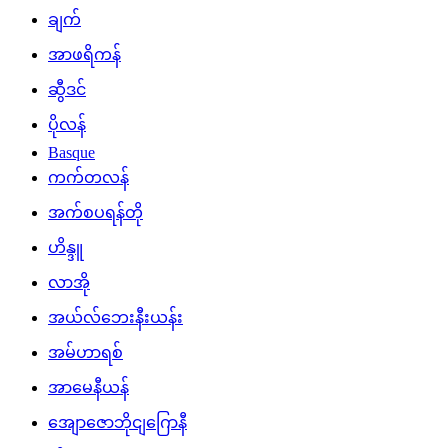
ချက်
အာဖရိကန်
ဆွီဒင်
ပိုလန်
Basque
ကက်တလန်
အက်စပရန်တို
ဟိန္ဒူ
လာအို
အယ်လ်ဘေးနီးယန်း
အမ်ဟာရစ်
အာမေနီယန်
အျောဇောဘိုငျဂြောနီ