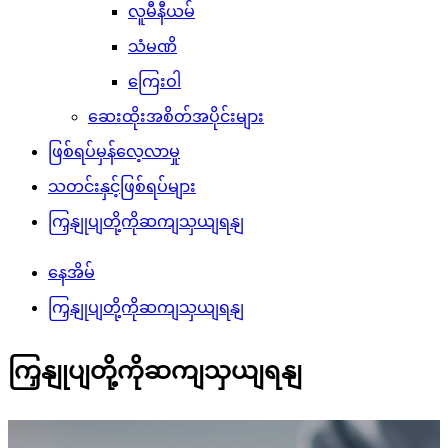
လူမီနီယမ်
သံမဏိ
ကြေးဝါ
ဆေးထိုးအစိတ်အပိုင်းများ
ဖြစ်ရပ်မှန်လေ့လာမှု
သတင်းနှင့်ဖြစ်ရပ်များ
ကြှနျုပျတို့ကိုဆကျသှယျရနျ
နေအိမ်
ကြှနျုပျတို့ကိုဆကျသှယျရနျ
ကြှနျုပျတို့ကိုဆကျသှယျရနျ