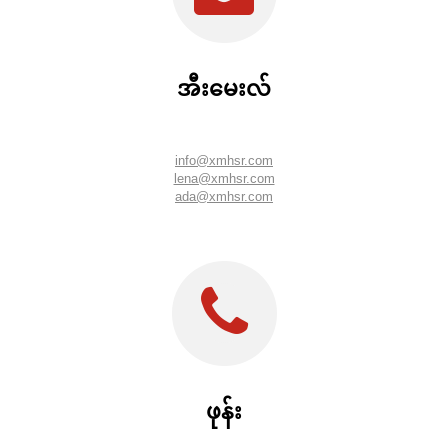
အီးမေးလ်
info@xmhsr.com
lena@xmhsr.com
ada@xmhsr.com
ဖုန်း