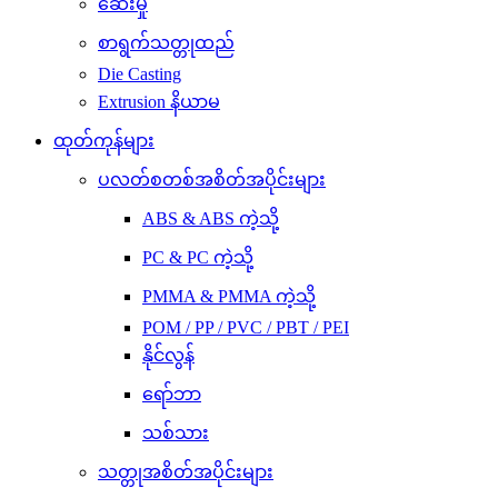
ဆေးမှို
စာရွက်သတ္တုထည်
Die Casting
Extrusion နိယာမ
ထုတ်ကုန်များ
ပလတ်စတစ်အစိတ်အပိုင်းများ
ABS & ABS ကဲ့သို့
PC & PC ကဲ့သို့
PMMA & PMMA ကဲ့သို့
POM / PP / PVC / PBT / PEI
နိုင်လွန်
ရော်ဘာ
သစ်သား
သတ္တုအစိတ်အပိုင်းများ