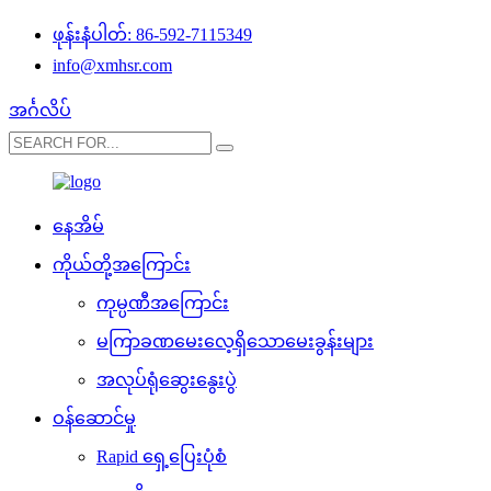
ဖုန်းနံပါတ်: 86-592-7115349
info@xmhsr.com
အင်္ဂလိပ်
နေအိမ်
ကိုယ်တို့အကြောင်း
ကုမ္ပဏီအကြောင်း
မကြာခဏမေးလေ့ရှိသောမေးခွန်းများ
အလုပ်ရုံဆွေးနွေးပွဲ
ဝန်ဆောင်မှု
Rapid ရှေ့ပြေးပုံစံ