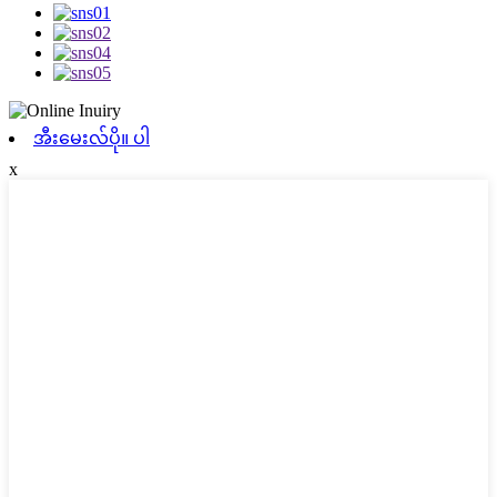
အီးမေးလ်ပို။ ပါ
x