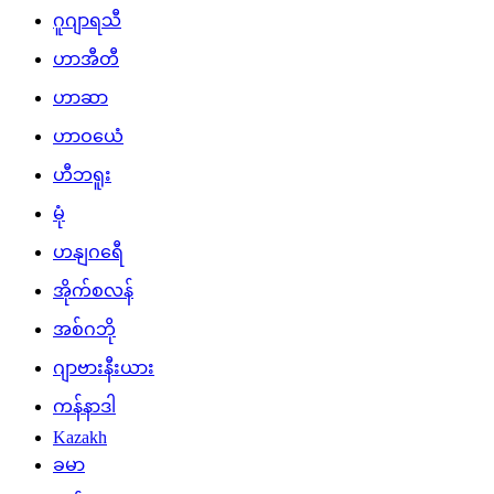
ဂူဂျာရသီ
ဟာအီတီ
ဟာဆာ
ဟာဝယေံ
ဟီဘရူး
မုံ
ဟနျဂရေီ
အိုက်စလန်
အစ်ဂဘို
ဂျာဗားနီးယား
ကန်နာဒါ
Kazakh
ခမာ