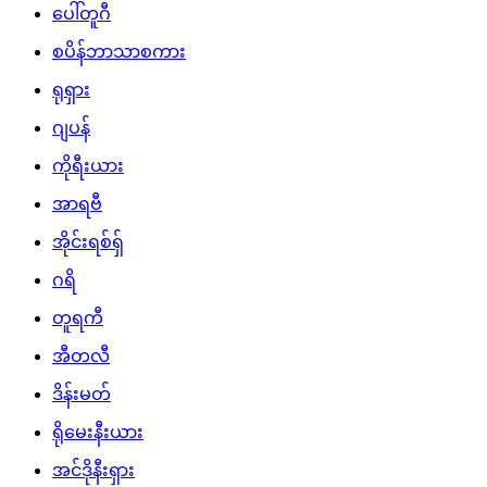
ပေါ်တူဂီ
စပိန်ဘာသာစကား
ရုရှား
ဂျပန်
ကိုရီးယား
အာရဗီ
အိုင်းရစ်ရှ်
ဂရိ
တူရကီ
အီတလီ
ဒိန်းမတ်
ရိုမေးနီးယား
အင်ဒိုနီးရှား