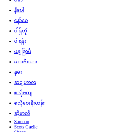
နီပေါ
နော်ဝေ
ပါရှ်တို
ပါရှန်း
ပနျခြာပီ
ဆားဗီးယား
နှမ်း
ဆငျဟာလ
စလိုဗကျ
စလိုဗေးနီးယန်း
ဆိုမာလီ
Samoan
Scots Gaelic