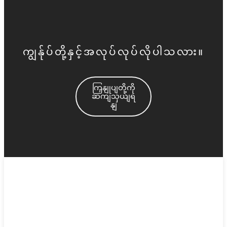
ကျွန်ုပ်တို့နှင့်အလုပ်လုပ်လိုပါသလား။
ကြှနျုပျတို့ကို
ဆကျသှယျရ
နျ