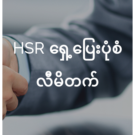
HSR ရှေ့ပြေးပုံစံ
လီမိတက်