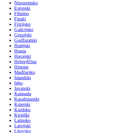
Nizozemsko
Estonski
Filipino
Finski
Frizijsko
Galicijsko
Gruzijski
Gudžaratski
Haitijski
Hausa
Havajski
Hebrejščina
Hmong
Madžarsko
Islandski
Igbo
Javanski
Kannada
Kazahstanski
Kmerski
Kurdsko
Kirgiški
Latinsko
Latvijski
Litovsko