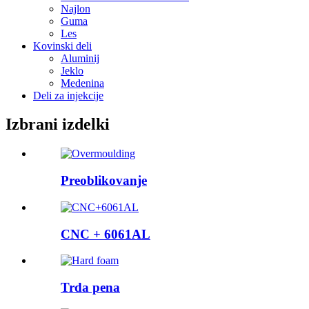
Najlon
Guma
Les
Kovinski deli
Aluminij
Jeklo
Medenina
Deli za injekcije
Izbrani izdelki
Preoblikovanje
CNC + 6061AL
Trda pena