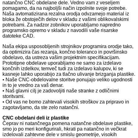
natančno CNC obdelane dele. Vedno vam z veseljem
pomagamo, da na najboljši način izpolnite svoje potrebe.
Naša avtomatizirana rezalna orodja odvzamejo material iz
bloka že obstoječih delov v skladu z vašimi oblikovalskimi
potrebami. Za nadzor zobnikov uporabljamo napredno
programsko opremo v skladu z navodili vaše risarske
datoteke CAD.
Naša ekipa usposobljenih strojnikov programira orodje tako,
da optimizira čas rezanja, končno toleranco in površinsko
obdelavo, da ustreza vašim projektnim specifikacijam.
Prototipne obdelave uporabljamo ne samo za izdelavo
končnih izdelkov, temveč tudi za izdelavo kalupov, ki se
kasneje lahko uporabijo za tlačno ulivanje brizganja plastike.
• Naše CNC-obdelovalne storitve ponujajo veliko ugodnosti
in to je vredno za vaš denar.
• Naš glavni cilj je zadovoljiti naše stranke z odličnimi
storitvami.
• Od vas ne bomo zahtevali visokih stroškov za pripravo in
zagotavljamo, da ste zelo natančni.
CNC obdelani deli iz plastike
Čeprav ni natančnega pomena natančne obdelave plastike,
smo jo po meri konfigurirali, hkrati pa natančno in večkrat
izdelovali zahtevne dele v smislu geometrije, visokih