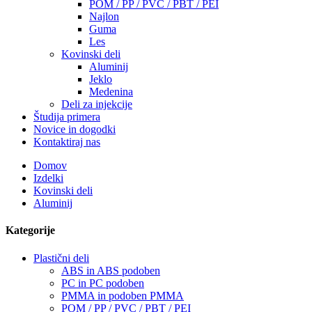
POM / PP / PVC / PBT / PEI
Najlon
Guma
Les
Kovinski deli
Aluminij
Jeklo
Medenina
Deli za injekcije
Študija primera
Novice in dogodki
Kontaktiraj nas
Domov
Izdelki
Kovinski deli
Aluminij
Kategorije
Plastični deli
ABS in ABS podoben
PC in PC podoben
PMMA in podoben PMMA
POM / PP / PVC / PBT / PEI