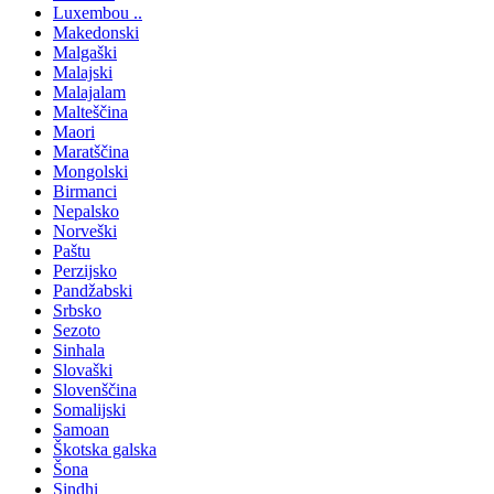
Luxembou ..
Makedonski
Malgaški
Malajski
Malajalam
Malteščina
Maori
Maratščina
Mongolski
Birmanci
Nepalsko
Norveški
Paštu
Perzijsko
Pandžabski
Srbsko
Sezoto
Sinhala
Slovaški
Slovenščina
Somalijski
Samoan
Škotska galska
Šona
Sindhi