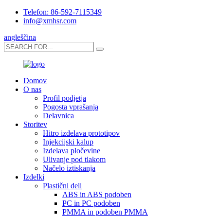
Telefon: 86-592-7115349
info@xmhsr.com
angleščina
Domov
O nas
Profil podjetja
Pogosta vprašanja
Delavnica
Storitev
Hitro izdelava prototipov
Injekcijski kalup
Izdelava pločevine
Ulivanje pod tlakom
Načelo iztiskanja
Izdelki
Plastični deli
ABS in ABS podoben
PC in PC podoben
PMMA in podoben PMMA