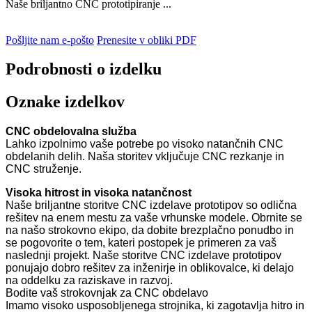
Naše briljantno CNC prototipiranje ...
Pošljite nam e-pošto
Prenesite v obliki PDF
Podrobnosti o izdelku
Oznake izdelkov
CNC obdelovalna služba
Lahko izpolnimo vaše potrebe po visoko natančnih CNC
obdelanih delih. Naša storitev vključuje CNC rezkanje in
CNC struženje.
Visoka hitrost in visoka natančnost
Naše briljantne storitve CNC izdelave prototipov so odlična
rešitev na enem mestu za vaše vrhunske modele. Obrnite se
na našo strokovno ekipo, da dobite brezplačno ponudbo in
se pogovorite o tem, kateri postopek je primeren za vaš
naslednji projekt. Naše storitve CNC izdelave prototipov
ponujajo dobro rešitev za inženirje in oblikovalce, ki delajo
na oddelku za raziskave in razvoj.
Bodite vaš strokovnjak za CNC obdelavo
Imamo visoko usposobljenega strojnika, ki zagotavlja hitro in