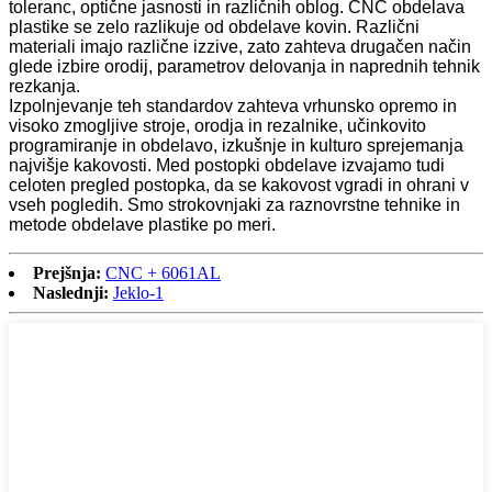
toleranc, optične jasnosti in različnih oblog. CNC obdelava
plastike se zelo razlikuje od obdelave kovin. Različni
materiali imajo različne izzive, zato zahteva drugačen način
glede izbire orodij, parametrov delovanja in naprednih tehnik
rezkanja.
Izpolnjevanje teh standardov zahteva vrhunsko opremo in
visoko zmogljive stroje, orodja in rezalnike, učinkovito
programiranje in obdelavo, izkušnje in kulturo sprejemanja
najvišje kakovosti. Med postopki obdelave izvajamo tudi
celoten pregled postopka, da se kakovost vgradi in ohrani v
vseh pogledih. Smo strokovnjaki za raznovrstne tehnike in
metode obdelave plastike po meri.
Prejšnja:
CNC + 6061AL
Naslednji:
Jeklo-1