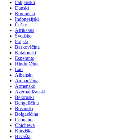
Italijansko
Danski
Romunski
Indonezijski
Češko
Afrikaans
Švedsko
Poljski
Baskovščina
Katalonski
Esperanto
Hindujščina
Lao
Albanski
Amharščina
Armensko
Azerbajdžanski
Beloruski
Bengalščina
Bosanski
Bolgarščina
Cebuano
Chichewa
Korziška
Hrvaški