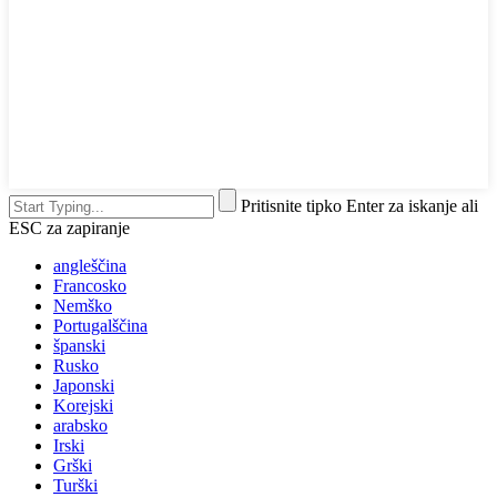
Pritisnite tipko Enter za iskanje ali
ESC za zapiranje
angleščina
Francosko
Nemško
Portugalščina
španski
Rusko
Japonski
Korejski
arabsko
Irski
Grški
Turški