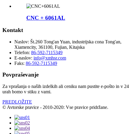
CNC + 6061AL
Kontakt
Naslov:
Št.260 Tong'an Yuan, industrijska cona Tong'an,
Xiamencity, 361100, Fujian, Kitajska
Telefon:
86-592-7115349
E-naslov:
info@xmhsr.com
Faks:
86-592-7115349
Povpraševanje
Za vprašanja o naših izdelkih ali ceniku nam pustite e-pošto in v 24
urah bomo v stiku z vami.
PREDLOŽITE
© Avtorske pravice - 2010-2020: Vse pravice pridržane.