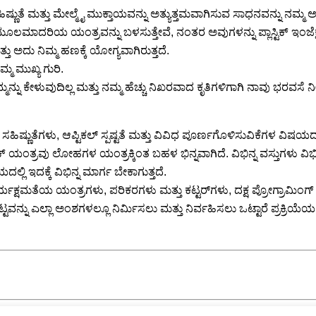
ತೆ ಮತ್ತು ಮೇಲ್ಮೈ ಮುಕ್ತಾಯವನ್ನು ಅತ್ಯುತ್ತಮವಾಗಿಸುವ ಸಾಧನವನ್ನು ನಮ್ಮ ಅರ್ಹ
ಲಮಾದರಿಯ ಯಂತ್ರವನ್ನು ಬಳಸುತ್ತೇವೆ, ನಂತರ ಅವುಗಳನ್ನು ಪ್ಲಾಸ್ಟಿಕ್ ಇಂಜೆಕ್ಷ
ು ಅದು ನಿಮ್ಮ ಹಣಕ್ಕೆ ಯೋಗ್ಯವಾಗಿರುತ್ತದೆ.
್ಮ ಮುಖ್ಯ ಗುರಿ.
ನ್ನು ಕೇಳುವುದಿಲ್ಲ ಮತ್ತು ನಮ್ಮ ಹೆಚ್ಚು ನಿಖರವಾದ ಕೃತಿಗಳಿಗಾಗಿ ನಾವು ಭರವಸೆ ನೀ
ಚ್ಚಿನ ಸಹಿಷ್ಣುತೆಗಳು, ಆಪ್ಟಿಕಲ್ ಸ್ಪಷ್ಟತೆ ಮತ್ತು ವಿವಿಧ ಪೂರ್ಣಗೊಳಿಸುವಿಕೆಗಳ ವ
ಲಾಸ್ಟಿಕ್ ಯಂತ್ರವು ಲೋಹಗಳ ಯಂತ್ರಕ್ಕಿಂತ ಬಹಳ ಭಿನ್ನವಾಗಿದೆ. ವಿಭಿನ್ನ ವಸ್ತುಗಳ
ಿ ಇದಕ್ಕೆ ವಿಭಿನ್ನ ಮಾರ್ಗ ಬೇಕಾಗುತ್ತದೆ.
ಮತೆಯ ಯಂತ್ರಗಳು, ಪರಿಕರಗಳು ಮತ್ತು ಕಟ್ಟರ್‌ಗಳು, ದಕ್ಷ ಪ್ರೋಗ್ರಾಮಿಂಗ್ ಮತ
ಟ್ಟವನ್ನು ಎಲ್ಲಾ ಅಂಶಗಳಲ್ಲೂ ನಿರ್ಮಿಸಲು ಮತ್ತು ನಿರ್ವಹಿಸಲು ಒಟ್ಟಾರೆ ಪ್ರಕ್ರಿಯ