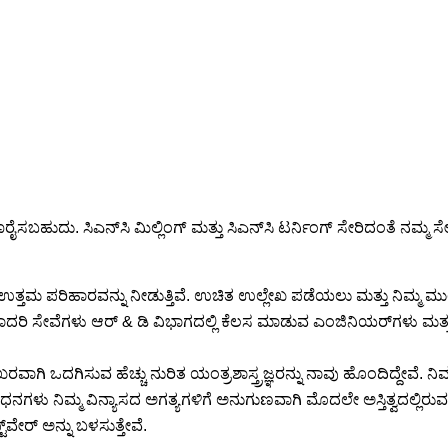
ರೈಸಬಹುದು. ಸಿಎನ್‌ಸಿ ಮಿಲ್ಲಿಂಗ್ ಮತ್ತು ಸಿಎನ್‌ಸಿ ಟರ್ನಿಂಗ್ ಸೇರಿದಂತೆ ನಮ್ಮ ಸೇ
ೆ ಉತ್ತಮ ಪರಿಹಾರವನ್ನು ನೀಡುತ್ತಿವೆ. ಉಚಿತ ಉಲ್ಲೇಖ ಪಡೆಯಲು ಮತ್ತು ನಿಮ್ಮ 
ದರಿ ಸೇವೆಗಳು ಆರ್ & ಡಿ ವಿಭಾಗದಲ್ಲಿ ಕೆಲಸ ಮಾಡುವ ಎಂಜಿನಿಯರ್‌ಗಳು ಮತ್ತು ವ
ಖರವಾಗಿ ಒದಗಿಸುವ ಹೆಚ್ಚು ನುರಿತ ಯಂತ್ರಶಾಸ್ತ್ರಜ್ಞರನ್ನು ನಾವು ಹೊಂದಿದ್ದೇವೆ
 ನಿಮ್ಮ ವಿನ್ಯಾಸದ ಅಗತ್ಯಗಳಿಗೆ ಅನುಗುಣವಾಗಿ ಮೊದಲೇ ಅಸ್ತಿತ್ವದಲ್ಲಿರುವ ಭಾ
‌ವೇರ್ ಅನ್ನು ಬಳಸುತ್ತೇವೆ.