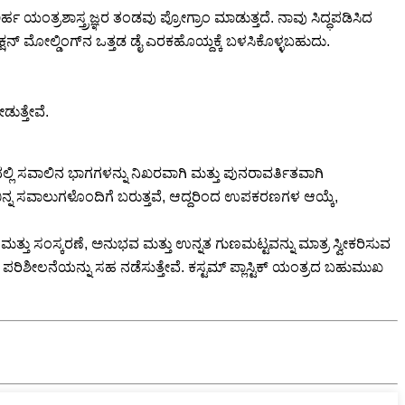
 ಯಂತ್ರಶಾಸ್ತ್ರಜ್ಞರ ತಂಡವು ಪ್ರೋಗ್ರಾಂ ಮಾಡುತ್ತದೆ. ನಾವು ಸಿದ್ಧಪಡಿಸಿದ
ನ್ ಮೋಲ್ಡಿಂಗ್‌ನ ಒತ್ತಡ ಡೈ ಎರಕಹೊಯ್ದಕ್ಕೆ ಬಳಸಿಕೊಳ್ಳಬಹುದು.
ಡುತ್ತೇವೆ.
ಿಷಯದಲ್ಲಿ ಸವಾಲಿನ ಭಾಗಗಳನ್ನು ನಿಖರವಾಗಿ ಮತ್ತು ಪುನರಾವರ್ತಿತವಾಗಿ
ು ವಿಭಿನ್ನ ಸವಾಲುಗಳೊಂದಿಗೆ ಬರುತ್ತವೆ, ಆದ್ದರಿಂದ ಉಪಕರಣಗಳ ಆಯ್ಕೆ,
್ತು ಸಂಸ್ಕರಣೆ, ಅನುಭವ ಮತ್ತು ಉನ್ನತ ಗುಣಮಟ್ಟವನ್ನು ಮಾತ್ರ ಸ್ವೀಕರಿಸುವ
ೆಯ ಪರಿಶೀಲನೆಯನ್ನು ಸಹ ನಡೆಸುತ್ತೇವೆ. ಕಸ್ಟಮ್ ಪ್ಲಾಸ್ಟಿಕ್ ಯಂತ್ರದ ಬಹುಮುಖ