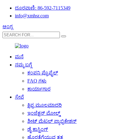
ದೂರವಾಣಿ: 86-592-7115349
info@xmhsr.com
ಆಂಗ್ಲ
ಮನೆ
ನಮ್ಮ ಬಗ್ಗೆ
ಕಂಪನಿ ಪ್ರೊಫೈಲ್
FAQ ಗಳು
ಕಾರ್ಯಾಗಾರ
ಸೇವೆ
ಕ್ಷಿಪ್ರ ಮೂಲಮಾದರಿ
ಇಂಜೆಕ್ಷನ್ ಮೋಲ್ಡ್
ಶೀಟ್ ಮೆಟಲ್ ಫ್ಯಾಬ್ರಿಕೇಶನ್
ಡೈ ಕಾಸ್ಟಿಂಗ್
ಹೊರತೆಗೆಯುವ ತತ್ವ