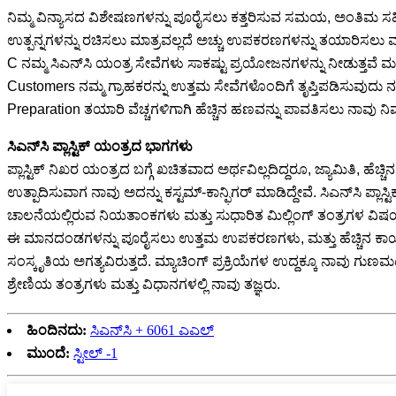
ನಿಮ್ಮ ವಿನ್ಯಾಸದ ವಿಶೇಷಣಗಳನ್ನು ಪೂರೈಸಲು ಕತ್ತರಿಸುವ ಸಮಯ, ಅಂತಿಮ ಸಹಿಷ್ಣು
ಉತ್ಪನ್ನಗಳನ್ನು ರಚಿಸಲು ಮಾತ್ರವಲ್ಲದೆ ಅಚ್ಚು ಉಪಕರಣಗಳನ್ನು ತಯಾರಿಸಲು ಮೂ
C ನಮ್ಮ ಸಿಎನ್‌ಸಿ ಯಂತ್ರ ಸೇವೆಗಳು ಸಾಕಷ್ಟು ಪ್ರಯೋಜನಗಳನ್ನು ನೀಡುತ್ತವೆ ಮತ್ತ
Customers ನಮ್ಮ ಗ್ರಾಹಕರನ್ನು ಉತ್ತಮ ಸೇವೆಗಳೊಂದಿಗೆ ತೃಪ್ತಿಪಡಿಸುವುದು ನಮ
Preparation ತಯಾರಿ ವೆಚ್ಚಗಳಿಗಾಗಿ ಹೆಚ್ಚಿನ ಹಣವನ್ನು ಪಾವತಿಸಲು ನಾವು ನಿಮ್ಮ
ಸಿಎನ್‌ಸಿ ಪ್ಲಾಸ್ಟಿಕ್ ಯಂತ್ರದ ಭಾಗಗಳು
ಪ್ಲಾಸ್ಟಿಕ್ ನಿಖರ ಯಂತ್ರದ ಬಗ್ಗೆ ಖಚಿತವಾದ ಅರ್ಥವಿಲ್ಲದಿದ್ದರೂ, ಜ್ಯಾಮಿತಿ, ಹೆ
ಉತ್ಪಾದಿಸುವಾಗ ನಾವು ಅದನ್ನು ಕಸ್ಟಮ್-ಕಾನ್ಫಿಗರ್ ಮಾಡಿದ್ದೇವೆ. ಸಿಎನ್‌ಸಿ ಪ್
ಚಾಲನೆಯಲ್ಲಿರುವ ನಿಯತಾಂಕಗಳು ಮತ್ತು ಸುಧಾರಿತ ಮಿಲ್ಲಿಂಗ್ ತಂತ್ರಗಳ ವಿಷಯದಲ್ಲ
ಈ ಮಾನದಂಡಗಳನ್ನು ಪೂರೈಸಲು ಉತ್ತಮ ಉಪಕರಣಗಳು, ಮತ್ತು ಹೆಚ್ಚಿನ ಕಾರ್ಯಕ್ಷ
ಸಂಸ್ಕೃತಿಯ ಅಗತ್ಯವಿರುತ್ತದೆ. ಮ್ಯಾಚಿಂಗ್ ಪ್ರಕ್ರಿಯೆಗಳ ಉದ್ದಕ್ಕೂ ನಾವು ಗುಣಮ
ಶ್ರೇಣಿಯ ತಂತ್ರಗಳು ಮತ್ತು ವಿಧಾನಗಳಲ್ಲಿ ನಾವು ತಜ್ಞರು.
ಹಿಂದಿನದು:
ಸಿಎನ್‌ಸಿ + 6061 ಎಎಲ್
ಮುಂದೆ:
ಸ್ಟೀಲ್ -1