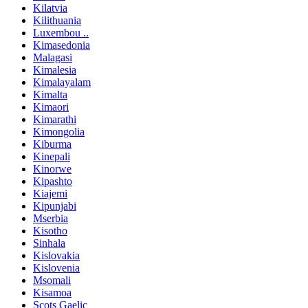
Kilatvia
Kilithuania
Luxembou ..
Kimasedonia
Malagasi
Kimalesia
Kimalayalam
Kimalta
Kimaori
Kimarathi
Kimongolia
Kiburma
Kinepali
Kinorwe
Kipashto
Kiajemi
Kipunjabi
Mserbia
Kisotho
Sinhala
Kislovakia
Kislovenia
Msomali
Kisamoa
Scots Gaelic