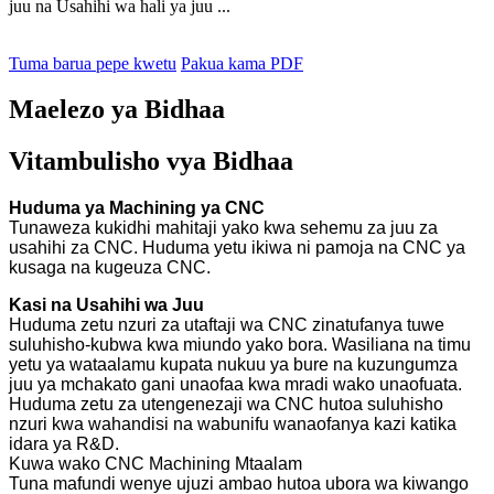
juu na Usahihi wa hali ya juu ...
Tuma barua pepe kwetu
Pakua kama PDF
Maelezo ya Bidhaa
Vitambulisho vya Bidhaa
Huduma ya Machining ya CNC
Tunaweza kukidhi mahitaji yako kwa sehemu za juu za
usahihi za CNC. Huduma yetu ikiwa ni pamoja na CNC ya
kusaga na kugeuza CNC.
Kasi na Usahihi wa Juu
Huduma zetu nzuri za utaftaji wa CNC zinatufanya tuwe
suluhisho-kubwa kwa miundo yako bora. Wasiliana na timu
yetu ya wataalamu kupata nukuu ya bure na kuzungumza
juu ya mchakato gani unaofaa kwa mradi wako unaofuata.
Huduma zetu za utengenezaji wa CNC hutoa suluhisho
nzuri kwa wahandisi na wabunifu wanaofanya kazi katika
idara ya R&D.
Kuwa wako CNC Machining Mtaalam
Tuna mafundi wenye ujuzi ambao hutoa ubora wa kiwango