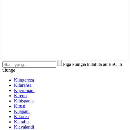
Piga kuingia kutafuta au ESC ili
ufunge
Kiingereza
Kifaransa
Kijerumani
Kireno
Kihispania
Kirusi
Kijapani
Kikorea
Kiarabu
Kiayalandi