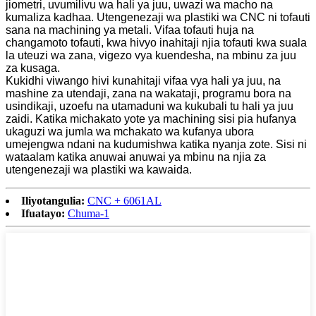
jiometri, uvumilivu wa hali ya juu, uwazi wa macho na
kumaliza kadhaa. Utengenezaji wa plastiki wa CNC ni tofauti
sana na machining ya metali. Vifaa tofauti huja na
changamoto tofauti, kwa hivyo inahitaji njia tofauti kwa suala
la uteuzi wa zana, vigezo vya kuendesha, na mbinu za juu
za kusaga.
Kukidhi viwango hivi kunahitaji vifaa vya hali ya juu, na
mashine za utendaji, zana na wakataji, programu bora na
usindikaji, uzoefu na utamaduni wa kukubali tu hali ya juu
zaidi. Katika michakato yote ya machining sisi pia hufanya
ukaguzi wa jumla wa mchakato wa kufanya ubora
umejengwa ndani na kudumishwa katika nyanja zote. Sisi ni
wataalam katika anuwai anuwai ya mbinu na njia za
utengenezaji wa plastiki wa kawaida.
Iliyotangulia:
CNC + 6061AL
Ifuatayo:
Chuma-1