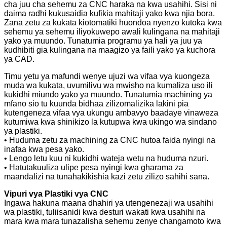
cha juu cha sehemu za CNC haraka na kwa usahihi. Sisi ni
daima radhi kukusaidia kufikia mahitaji yako kwa njia bora.
Zana zetu za kukata kiotomatiki huondoa nyenzo kutoka kwa
sehemu ya sehemu iliyokuwepo awali kulingana na mahitaji
yako ya muundo. Tunatumia programu ya hali ya juu ya
kudhibiti gia kulingana na maagizo ya faili yako ya kuchora
ya CAD.
Timu yetu ya mafundi wenye ujuzi wa vifaa vya kuongeza
muda wa kukata, uvumilivu wa mwisho na kumaliza uso ili
kukidhi miundo yako ya muundo. Tunatumia machining ya
mfano sio tu kuunda bidhaa zilizomalizika lakini pia
kutengeneza vifaa vya ukungu ambavyo baadaye vinaweza
kutumiwa kwa shinikizo la kutupwa kwa ukingo wa sindano
ya plastiki.
• Huduma zetu za machining za CNC hutoa faida nyingi na
inafaa kwa pesa yako.
• Lengo letu kuu ni kukidhi wateja wetu na huduma nzuri.
• Hatutakuuliza ulipe pesa nyingi kwa gharama za
maandalizi na tunahakikishia kazi zetu zilizo sahihi sana.
Vipuri vya Plastiki vya CNC
Ingawa hakuna maana dhahiri ya utengenezaji wa usahihi
wa plastiki, tuliisanidi kwa desturi wakati kwa usahihi na
mara kwa mara tunazalisha sehemu zenye changamoto kwa