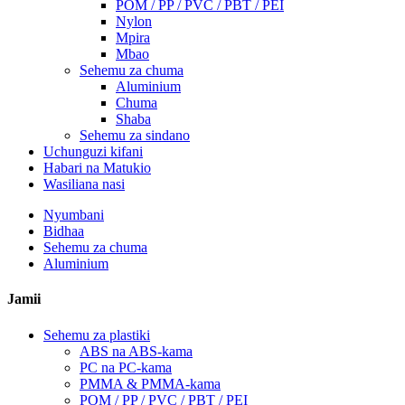
POM / PP / PVC / PBT / PEI
Nylon
Mpira
Mbao
Sehemu za chuma
Aluminium
Chuma
Shaba
Sehemu za sindano
Uchunguzi kifani
Habari na Matukio
Wasiliana nasi
Nyumbani
Bidhaa
Sehemu za chuma
Aluminium
Jamii
Sehemu za plastiki
ABS na ABS-kama
PC na PC-kama
PMMA & PMMA-kama
POM / PP / PVC / PBT / PEI