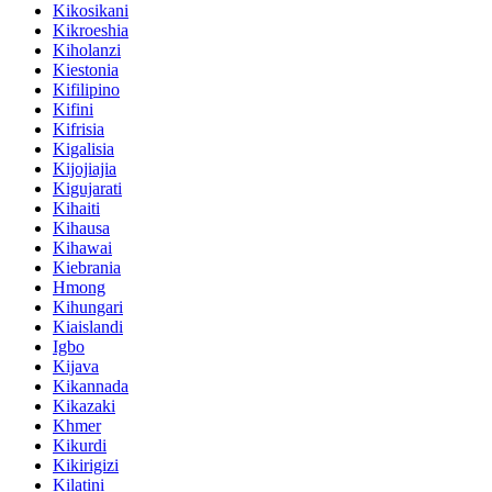
Kikosikani
Kikroeshia
Kiholanzi
Kiestonia
Kifilipino
Kifini
Kifrisia
Kigalisia
Kijojiajia
Kigujarati
Kihaiti
Kihausa
Kihawai
Kiebrania
Hmong
Kihungari
Kiaislandi
Igbo
Kijava
Kikannada
Kikazaki
Khmer
Kikurdi
Kikirigizi
Kilatini