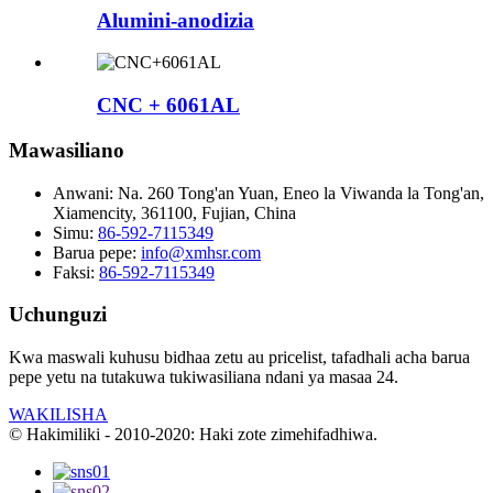
Alumini-anodizia
CNC + 6061AL
Mawasiliano
Anwani:
Na. 260 Tong'an Yuan, Eneo la Viwanda la Tong'an,
Xiamencity, 361100, Fujian, China
Simu:
86-592-7115349
Barua pepe:
info@xmhsr.com
Faksi:
86-592-7115349
Uchunguzi
Kwa maswali kuhusu bidhaa zetu au pricelist, tafadhali acha barua
pepe yetu na tutakuwa tukiwasiliana ndani ya masaa 24.
WAKILISHA
© Hakimiliki - 2010-2020: Haki zote zimehifadhiwa.