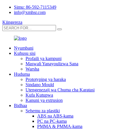
Simu: 86-592-7115349
info@xmhsr.com
Kiingereza
Nyumbani
Kuhusu sisi
Profaili ya kampuni
Maswali Yanayoulizwa Sana
Warsha
Huduma
Prototyping ya haraka
Sindano Mould
Utengenezaji wa Chuma cha Karatasi
Kufa Kutupwa
Kanuni ya extrusion
Bidhaa
Sehemu za plastiki
ABS na ABS-kama
PC na PC-kama
PMMA & PMMA-kama