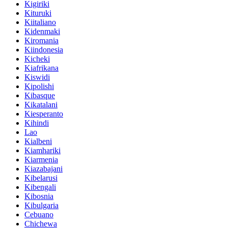
Kigiriki
Kituruki
Kiitaliano
Kidenmaki
Kiromania
Kiindonesia
Kicheki
Kiafrikana
Kiswidi
Kipolishi
Kibasque
Kikatalani
Kiesperanto
Kihindi
Lao
Kialbeni
Kiamhariki
Kiarmenia
Kiazabajani
Kibelarusi
Kibengali
Kibosnia
Kibulgaria
Cebuano
Chichewa