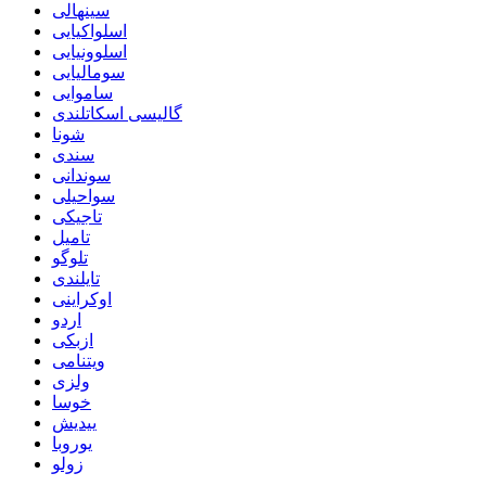
سینهالی
اسلواکیایی
اسلوونیایی
سومالیایی
ساموایی
گالیسی اسکاتلندی
شونا
سندی
سوندانی
سواحیلی
تاجیکی
تامیل
تلوگو
تایلندی
اوکراینی
اردو
ازبکی
ویتنامی
ولزی
خوسا
ییدیش
یوروبا
زولو