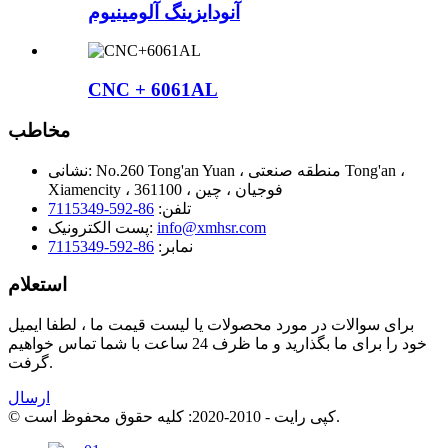
آنودایزینگ آلومینیوم
CNC + 6061AL
مخاطب
No.260 Tong'an Yuan ، منطقه صنعتی Tong'an ،
نشانی:
Xiamencity ، 361100 ، فوجیان ، چین
تلفن:
86-592-7115349
info@xmhsr.com
پست الکترونیک:
نمابر:
86-592-7115349
استعلام
برای سوالات در مورد محصولات یا لیست قیمت ما ، لطفا ایمیل
خود را برای ما بگذارید و ما ظرف 24 ساعت با شما تماس خواهیم
گرفت.
ارسال
© کپی رایت - 2010-2020: کلیه حقوق محفوظ است.