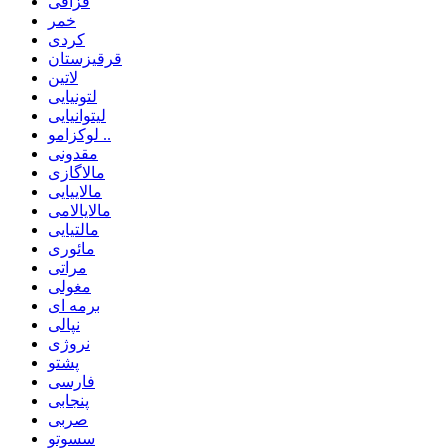
قزاقی
خمر
کردی
قرقیزستان
لاتین
لتونیایی
لیتوانیایی
لوکزامو ..
مقدونی
مالاگازی
مالاییایی
مالایالامی
مالتیایی
مائوری
مراتی
مغولی
برمه ای
نپالی
نروژی
پشتو
فارسی
پنجابی
صربی
سسوتو