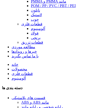
PMMA و PMMA مانند
POM / PP / PVC / PBT / PEI
نایلون
لاستیک
چوب
قطعات فلزی
آلومینیوم
فولاد
برنجی
قطعات تزریق
مطالعه موردی
خبرها و رویدادها
با ما تماس بگیرید
خانه
محصولات
قطعات فلزی
آلومینیوم
دسته بندی ها
قسمت های پلاستیکی
ABS و ABS مانند
رایانه شخصی و رایانه مانند