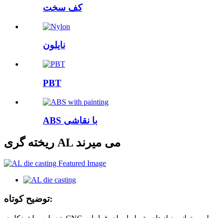
کف سخت
نایلون
PBT
ABS با نقاشی
ریخته گری AL می میرند
توضیح کوتاه: