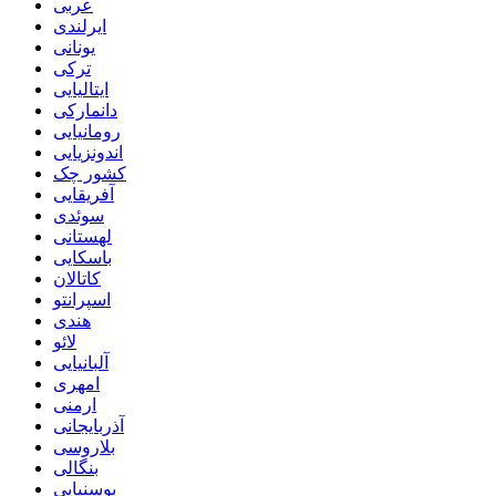
عربی
ایرلندی
یونانی
ترکی
ایتالیایی
دانمارکی
رومانیایی
اندونزیایی
کشور چک
آفریقایی
سوئدی
لهستانی
باسکایی
کاتالان
اسپرانتو
هندی
لائو
آلبانیایی
امهری
ارمنی
آذربایجانی
بلاروسی
بنگالی
بوسنیایی