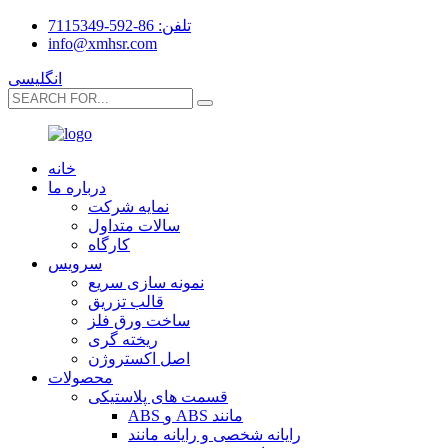
تلفن: 86-592-7115349
info@xmhsr.com
انگلیسی
خانه
درباره ما
نمایه شرکت
سالات متداول
کارگاه
سرویس
نمونه سازی سریع
قالب تزریق
ساخت ورق فلز
ریخته گری
اصل اکستروژن
محصولات
قسمت های پلاستیکی
ABS و ABS مانند
رایانه شخصی و رایانه مانند