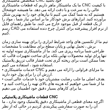
متخصص ماشینکاری CNC خود باشید
ما یک ماشینکار ماهر داریم که قطعات ماشینکاری CNC با کیفیت
عالی را به سرعت و با دقت ارائه می دهد. ما همیشه خوشحال
هستیم که به شما کمک می کنیم تا نیازهای خود را به بهترین شکل
برآورده کنید. ابزارهای برش خودکار ما بر اساس نیاز شما ، مواد را
از یک قطعه از قبل موجود خارج می کنند. ما طبق راهنمای فایل
رسم CAD از نرم افزار پیشرفته برای کنترل چرخ دنده استفاده می
کنیم.
تیم ما از تکنسین های واجد شرایط ابزاری را برای بهینه سازی زمان
برش ، تحمل نهایی و پایان سطح برای مطابقت با مشخصات
طراحی شما برنامه ریزی می کند. ما از ماشینکاری نمونه اولیه نه
تنها برای تولید محصولات نهایی بلکه برای ساخت تجهیزات قالب که
بعداً ممکن است برای ریخته گری تحت فشار قالب تزریق پلاستیک
استفاده شود ، استفاده می کنیم.
• خدمات ماشینکاری CNC ما مزایای فراوانی را ارائه می دهیم و
ارزش آن را برای پول خود دارید.
• هدف اصلی ما جلب رضایت مشتریان خود با خدمات عالی است.
• ما از شما نمی خواهیم که هزینه های بالای تهیه را پرداخت کنید و
ما برای کارهای بسیار دقیق خود اطمینان می دهیم.
قطعات ماشینکاری پلاستیکی CNC
اگرچه معنای قطعی از ماشینکاری دقیق پلاستیک وجود ندارد ، ما
آن را به صورت سفارشی پیکربندی کردیم در حالی که از نظر