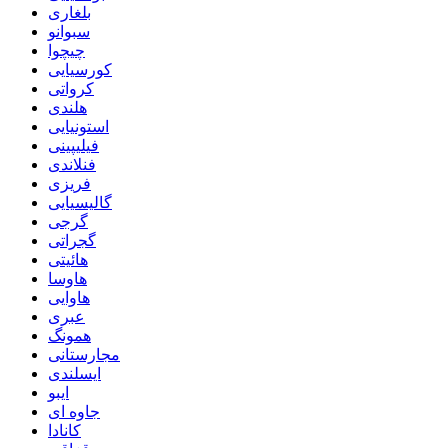
بلغاری
سبوانو
چیچوا
کورسیایی
کرواتی
هلندی
استونیایی
فیلیپینی
فنلاندی
فریزی
گالیسیایی
گرجی
گجراتی
هائیتی
هاوسا
هاوایی
عبری
همونگ
مجارستانی
ایسلندی
ایبو
جاوه ای
کانادا