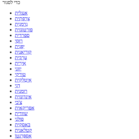
כדי לסגור
אנגלית
צָרְפָתִית
גֶרמָנִיָת
פורטוגזית
ספרדית
רוּסִי
יַפָּנִית
קוריאנית
עֲרָבִית
אִירִית
יווני
טורקי
אִיטַלְקִית
דַנִי
רומנית
אינדונזית
צ'כי
אפריקאית
שוודית
פולני
באסקית
קטלאנית
אֶסְפֵּרַנְטוֹ