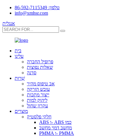
טלפון: 86-592-7115349
info@xmhsr.com
אנגלית
בית
עלינו
פרופיל החברה
שאלות נפוצות
סדנה
שֵׁרוּת
אב טיפוס מהיר
עובש הזרקה
ייצור מתכות
ליהוק למות
עקרון שחול
מוצרים
חלקי פלסטיק
ABS ו- ABS כמו
מחשב דמוי מחשב
PMMA ו- PMMA