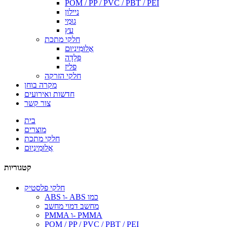
POM / PP / PVC / PBT / PEI
ניילון
גוּמִי
עץ
חלקי מתכת
אֲלוּמִינְיוּם
פְּלָדָה
פליז
חלקי הזרקה
מקרה בוחן
חדשות ואירועים
צור קשר
בית
מוצרים
חלקי מתכת
אֲלוּמִינְיוּם
קטגוריות
חלקי פלסטיק
ABS ו- ABS כמו
מחשב דמוי מחשב
PMMA ו- PMMA
POM / PP / PVC / PBT / PEI