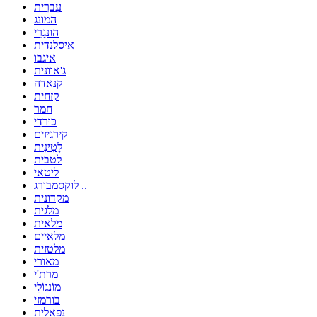
עִברִית
המונג
הוּנגָרִי
איסלנדית
איגבו
ג'אוונית
קנאדה
קזחית
חמר
כּוּרדִי
קירגיזים
לָטִינִית
לטבית
ליטאי
לוקסמבורג ..
מקדונית
מלגית
מלאית
מלאיים
מלטזית
מאורי
מרת'י
מוֹנגוֹלִי
בורמזי
נפאלית