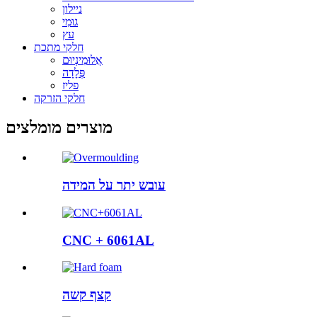
ניילון
גוּמִי
עץ
חלקי מתכת
אֲלוּמִינְיוּם
פְּלָדָה
פליז
חלקי הזרקה
מוצרים מומלצים
עובש יתר על המידה
CNC + 6061AL
קצף קשה