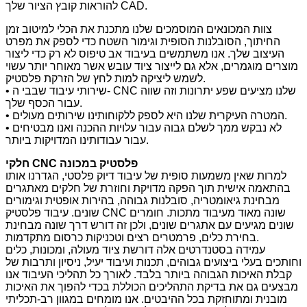
להוראות קובץ הציור שלך CAD.
צוות המכונאים המוסמכים שלנו מתכנת את הכלי למיטוב זמן
החיתוך, הסובלנות הסופית וגימור השטח כדי לספק את מפרט
העיצוב שלך. אנו משתמשים בעיבוד אב טיפוס לא רק כדי ליצור
מוצרים מוגמרים, אלא גם לייצור ציוד עובש אשר מאוחר יותר עשוי
לשמש ליציקה למות לחץ של הזרקת פלסטיק.
• שירותי עיבוד שבבי ה- CNC שלנו מציעים שפע יתרונות וזה שווה
עבור הכסף שלך.
• המטרה העיקרית שלנו היא לספק ללקוחותינו שירותים מעולים.
• לא נבקש ממך לשלם גבוה עבור עלויות ההכנה ואנו מבטיחים
עבור עבודותינו המדויקות ביותר.
חלקי CNC פלסטיק במכונה
למרות שאין משמעות סופית של עיבוד דיוק פלסטי, הגדרנו אותו
בהתאמה אישית תוך הפקה מדויקת וחוזרת של חלקים מאתגרים
מבחינת גיאומטריה, סובלנות גבוהה, בהירות אופטית וגימורים
שונים. עיבוד פלסטיק CNC שונה מאוד מעיבוד מתכות. חומרים
שונים מגיעים עם אתגרים שונים, ולכן זה דורש דרך שונה מבחינת
בחירת כלים, פרמטרים רצים וטכניקות כרסום מתקדמות.
עמידה בסטנדרטים אלה דורשת ציוד מעולה, ומכונות, כלים
וחותכים בעלי ביצועים גבוהים, תכנות ועיבוד יעיל, ניסיון ותרבות של
קבלת האיכות הגבוהה ביותר בלבד. לאורך כל תהליכי העיבוד אנו
מבצעים גם את בדיקת התהליכים הכוללת בכדי להפוך את האיכות
מובנית ומתוחזקת בכל ההיבטים. אנו מומחים במגוון רב-תכליתי