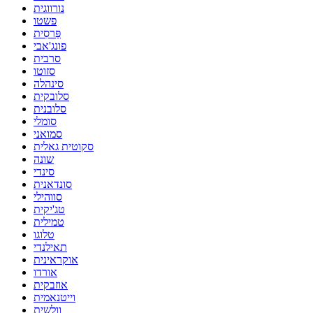
נורווגית
פשטו
פַּרסִית
פונג'אבי
סרבית
סזוטו
סינהלה
סלובקית
סלובנית
סומלי
סמואני
סקוטית גאלית
שונה
סינדי
סונדאנית
סווהילי
טג'יקית
טמילית
טלוגו
תאילנדי
אוקראינית
אורדו
אוזבקית
וייטנאמית
וולשית