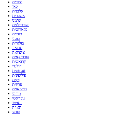
הינדית
לאו
אלבנית
אמהרית
אַרְמֶנִי
אזרבייג'נית
בלארוסית
בנגלית
בוסני
בולגרית
סבואנו
צ'יצ'ואה
קורסיקאית
קרואטית
הוֹלַנדִי
אסטונית
פיליפינית
פִינִית
פריזית
גליציאנית
גרוזיני
גוג'ראטי
האיטי
האוזה
הוואי