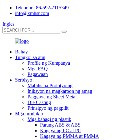
Telepono: 86-592-7115349
info@xmhsr.com
Ingles
Bahay
Tungkol sa atin
Profile ng Kumpanya
Mga FAQ
Pagawaan
Serbisyo
Mabilis na Prototyping
Iniksyon na magkaroon ng amag
Paggawa ng Sheet Metal
Die Casting
Prinsipyo ng pagpilit
Mga produkto
Mga bahagi ng plastik
Parang ABS & ABS
Kagaya ng PC at PC
Kagaya ng PMMA at PMMA