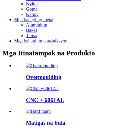
Nylon
Goma
Kahoy
Mga bahagi ng metal
Aluminium
Bakal
Tanso
Mga bahagi ng pag-iniksyon
Mga Itinatampok na Produkto
Overmoulding
CNC + 6061AL
Matigas na bula