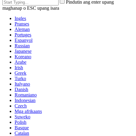
Pindutin ang enter upang
maghanap o ESC upang isara
Ingles
Pranses
Aleman
Portuges
Espanyol
Russian
Japanese
Koreano
Arabe
Irish
Greek
Turko
Italyano
Danish
Romaniano
Indonesian
Czech
Mga afrikaans
Suweko
Polish
Basque
Catalan