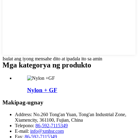
Isulat ang iyong mensahe dito at ipadala ito sa amin
Mga kategorya ng produkto
Nylon + GF
Makipag-ugnay
Address:
No.260 Tong'an Yuan, Tong'an Industrial Zone,
Xiamencity, 361100, Fujian, China
Telepono:
86-592-7115349
E-mail:
info@xmhsr.com
Fax:
86-592-7115349