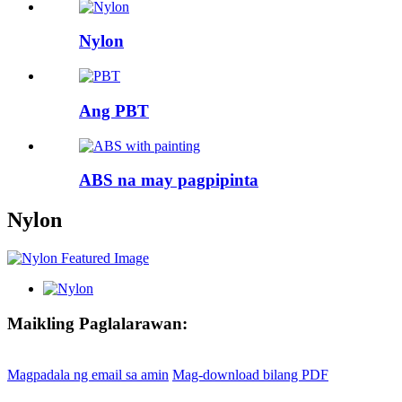
Nylon
Ang PBT
ABS na may pagpipinta
Nylon
Maikling Paglalarawan:
Magpadala ng email sa amin
Mag-download bilang PDF