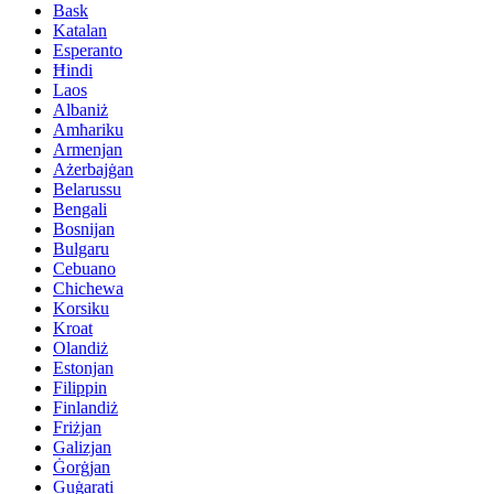
Bask
Katalan
Esperanto
Ħindi
Laos
Albaniż
Amħariku
Armenjan
Ażerbajġan
Belarussu
Bengali
Bosnijan
Bulgaru
Cebuano
Chichewa
Korsiku
Kroat
Olandiż
Estonjan
Filippin
Finlandiż
Friżjan
Galizjan
Ġorġjan
Guġarati