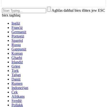
Agħfas daħħal biex tfittex jew ESC
biex tagħlaq
Ingliż
Franċiż
Ġermaniż
Portugiż
Spanjol
Russu
Ġappuniż
Korean
Għarbi
Irlandiż
Grieg
Tork
Taljan
Daniż
Rumen
Indoneżjan
Ċek
Afrikans
Svediż
Pollakk