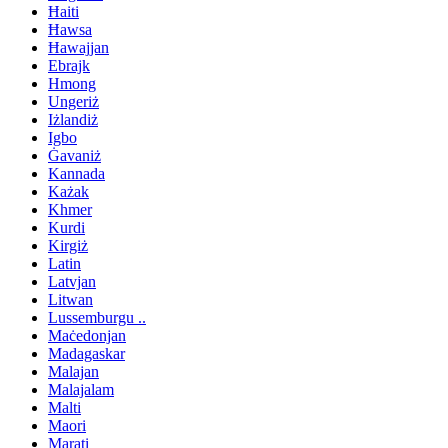
Ħaiti
Ħawsa
Ħawajjan
Ebrajk
Hmong
Ungeriż
Iżlandiż
Igbo
Ġavaniż
Kannada
Każak
Khmer
Kurdi
Kirgiż
Latin
Latvjan
Litwan
Lussemburgu ..
Maċedonjan
Madagaskar
Malajan
Malajalam
Malti
Maori
Marati