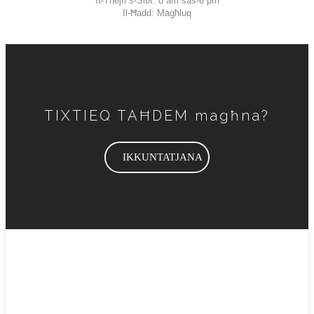
It-Tnejn s-Sibt: 8 am sas-6 pm
Il-Ħadd: Magħluq
TIXTIEQ TAĦDEM magħna?
IKKUNTATJANA