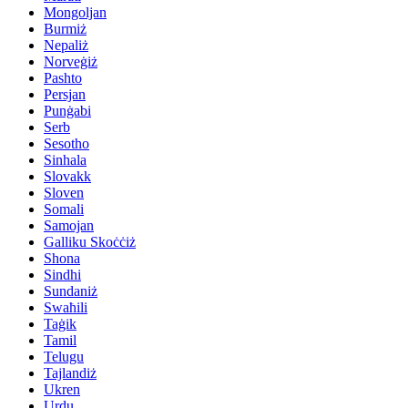
Mongoljan
Burmiż
Nepaliż
Norveġiż
Pashto
Persjan
Punġabi
Serb
Sesotho
Sinhala
Slovakk
Sloven
Somali
Samojan
Galliku Skoċċiż
Shona
Sindhi
Sundaniż
Swaħili
Taġik
Tamil
Telugu
Tajlandiż
Ukren
Urdu