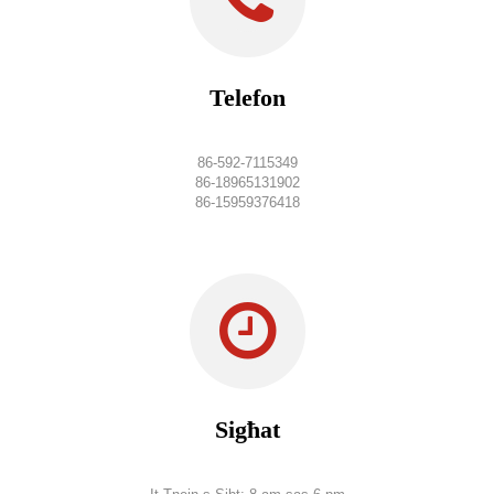
Telefon
86-592-7115349
86-18965131902
86-15959376418
Sigħat