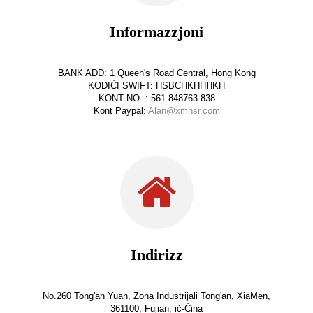
Informazzjoni
BANK ADD: 1 Queen's Road Central, Hong Kong
KODIĊI SWIFT: HSBCHKHHHKH
KONT NO .: 561-848763-838
Kont Paypal:
Alan@xmhsr.com
Indirizz
No.260 Tong'an Yuan, Żona Industrijali Tong'an, XiaMen,
361100, Fujian, iċ-Ċina