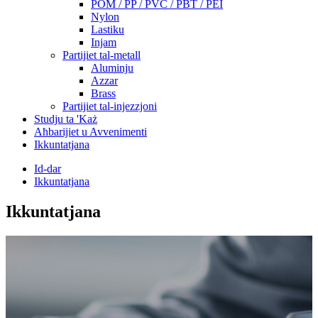
POM / PP / PVC / PBT / PEI
Nylon
Lastiku
Injam
Partijiet tal-metall
Aluminju
Azzar
Brass
Partijiet tal-injezzjoni
Studju ta 'Każ
Aħbarijiet u Avvenimenti
Ikkuntatjana
Id-dar
Ikkuntatjana
Ikkuntatjana