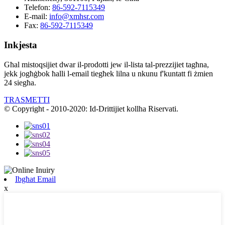
Telefon:
86-592-7115349
E-mail:
info@xmhsr.com
Fax:
86-592-7115349
Inkjesta
Għal mistoqsijiet dwar il-prodotti jew il-lista tal-prezzijiet tagħna,
jekk jogħġbok ħalli l-email tiegħek lilna u nkunu f'kuntatt fi żmien
24 siegħa.
TRASMETTI
© Copyright - 2010-2020: Id-Drittijiet kollha Riservati.
Ibgħat Email
x