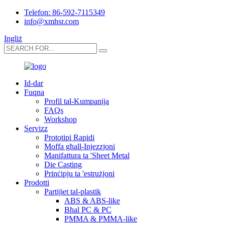
Telefon: 86-592-7115349
info@xmhsr.com
Ingliż
Id-dar
Fuqna
Profil tal-Kumpanija
FAQs
Workshop
Servizz
Prototipi Rapidi
Moffa għall-Injezzjoni
Manifattura ta 'Sheet Metal
Die Casting
Prinċipju ta 'estrużjoni
Prodotti
Partijiet tal-plastik
ABS & ABS-like
Bħal PC & PC
PMMA & PMMA-like