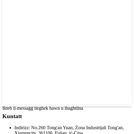
Ikteb il-messaġġ tiegħek hawn u ibagħtilna
Kuntatt
Indirizz:
No.260 Tong'an Yuan, Żona Industrijali Tong'an,
Xiamencity, 361100, Fujian, iċ-Ċina