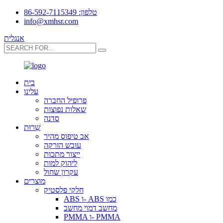
טלפון: 86-592-7115349
info@xmhsr.com
אנגלית
בית
עלינו
פרופיל החברה
שאלות נפוצות
סדנה
שֵׁרוּת
אב טיפוס מהיר
עובש הזרקה
ייצור מתכות
ליהוק למות
עקרון שחול
מוצרים
חלקי פלסטיק
ABS ו- ABS כמו
מחשב דמוי מחשב
PMMA ו- PMMA