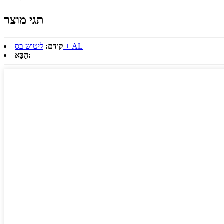
תגי מוצר
ליטוש בס + AL
קודם:
הַבָּא: