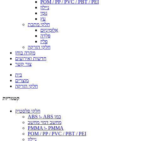
POM / PP / PVC / PBT / PEI
ניילון
גוּמִי
עץ
חלקי מתכת
אֲלוּמִינְיוּם
פְּלָדָה
פליז
חלקי הזרקה
מקרה בוחן
חדשות ואירועים
צור קשר
בית
מוצרים
חלקי הזרקה
קטגוריות
חלקי פלסטיק
ABS ו- ABS כמו
מחשב דמוי מחשב
PMMA ו- PMMA
POM / PP / PVC / PBT / PEI
ניילון