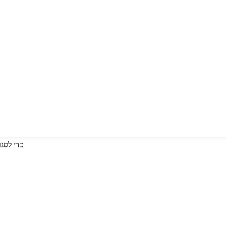
לחץ על Enter כדי לחפש או על ESC כד