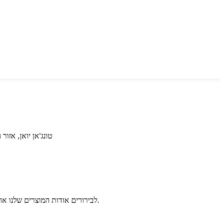
No.260 טונג'אן יואן, אזור הת
לבירורים אודות המוצרים שלנו או מחירון אנא השאר את הדוא"ל שלך אלינו ואנחנו ניצור קשר תוך 24 שעות.