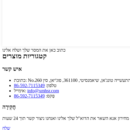
כתוב כאן את המסר שלך ושלח אלינו
קטגוריות מוצרים
איש קשר
עשייה טונג'אן, שיאמנסיטי, 361100, פוג'יאן, סין
כתובת:
טלפון:
86-592-7115349
info@xmhsr.com
אימייל:
פַקס:
86-592-7115349
חֲקִירָה
שלח