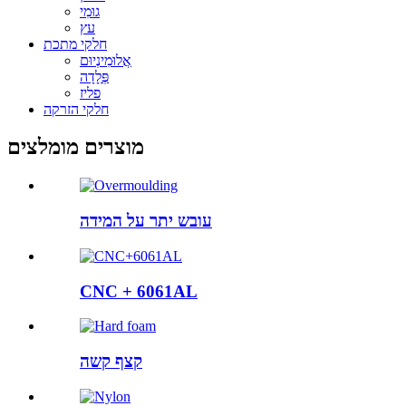
גוּמִי
עץ
חלקי מתכת
אֲלוּמִינְיוּם
פְּלָדָה
פליז
חלקי הזרקה
מוצרים מומלצים
עובש יתר על המידה
CNC + 6061AL
קצף קשה