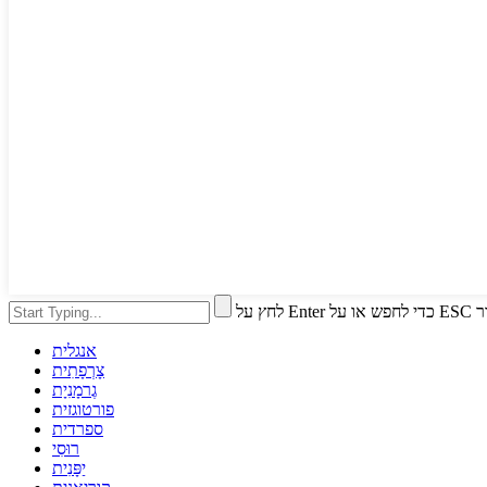
י לסגור
אנגלית
צָרְפָתִית
גֶרמָנִיָת
פורטוגזית
ספרדית
רוּסִי
יַפָּנִית