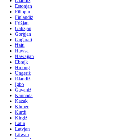
Olandiż
Estonjan
Filippin
Finlandiż
Friżjan
Galizjan
Ġorġjan
Guġarati
Ħaiti
Ħawsa
Ħawajjan
Ebrajk
Hmong
Ungeriż
Iżlandiż
Igbo
Ġavaniż
Kannada
Każak
Khmer
Kurdi
Kirgiż
Latin
Latvjan
Litwan