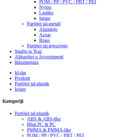
POM / PP / PVC / PBT / PEI
Nylon
Lastiku
Injam
Partijiet tal-metall
Aluminju
Azzar
Brass
Partijiet tal-injezzjoni
Studju ta 'Każ
Aħbarijiet u Avvenimenti
Ikkuntatjana
Id-dar
Prodotti
Partijiet tal-plastik
Injam
Kategoriji
Partijiet tal-plastik
ABS & ABS-like
Bħal PC & PC
PMMA & PMMA-like
POM / PP / PVC / PBT / PEI