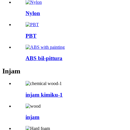
Nylon
PBT
ABS bil-pittura
Injam
injam kimiku-1
injam