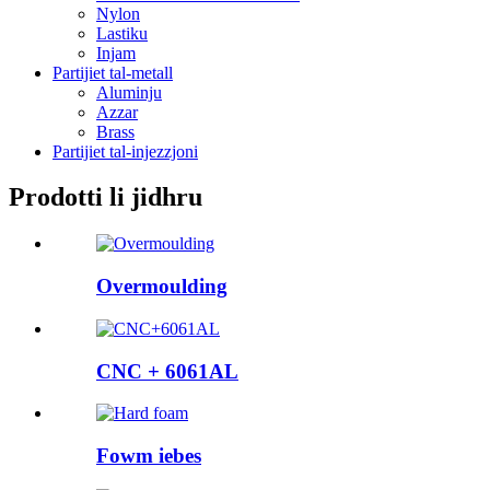
Nylon
Lastiku
Injam
Partijiet tal-metall
Aluminju
Azzar
Brass
Partijiet tal-injezzjoni
Prodotti li jidhru
Overmoulding
CNC + 6061AL
Fowm iebes