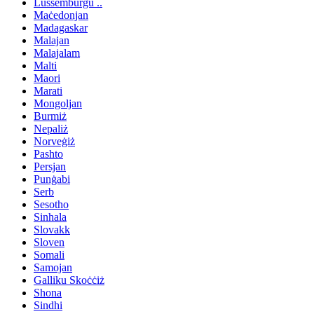
Lussemburgu ..
Maċedonjan
Madagaskar
Malajan
Malajalam
Malti
Maori
Marati
Mongoljan
Burmiż
Nepaliż
Norveġiż
Pashto
Persjan
Punġabi
Serb
Sesotho
Sinhala
Slovakk
Sloven
Somali
Samojan
Galliku Skoċċiż
Shona
Sindhi