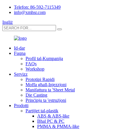
Telefon: 86-592-7115349
info@xmhsr.com
Ingliż
Id-dar
Fuqna
Profil tal-Kumpanija
FAQs
Workshop
Servizz
Prototipi Rapidi
Moffa għall-Injezzjoni
Manifattura ta 'Sheet Metal
Die Casting
Prinċipju ta 'estrużjoni
Prodotti
Partijiet tal-plastik
ABS & ABS-like
Bħal PC & PC
PMMA & PMMA-like