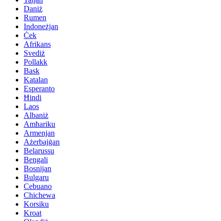
Daniż
Rumen
Indoneżjan
Ċek
Afrikans
Svediż
Pollakk
Bask
Katalan
Esperanto
Ħindi
Laos
Albaniż
Amħariku
Armenjan
Ażerbajġan
Belarussu
Bengali
Bosnijan
Bulgaru
Cebuano
Chichewa
Korsiku
Kroat