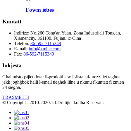
Fowm iebes
Kuntatt
Indirizz:
No.260 Tong'an Yuan, Żona Industrijali Tong'an,
Xiamencity, 361100, Fujian, iċ-Ċina
Telefon:
86-592-7115349
E-mail:
info@xmhsr.com
Fax:
86-592-7115349
Inkjesta
Għal mistoqsijiet dwar il-prodotti jew il-lista tal-prezzijiet tagħna,
jekk jogħġbok ħalli l-email tiegħek lilna u nkunu f'kuntatt fi żmien
24 siegħa.
TRASMETTI
© Copyright - 2010-2020: Id-Drittijiet kollha Riservati.