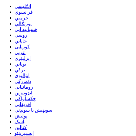
انګلیسي
فرانسوي
جرمني
پورتګالي
هسپانیه ایی
روسي
جاپاني
کوریایی
عربي
ایرلینډي
یوناني
ترکي
ایټالیوي
دنمارکي
رومانیایی
انډونیزین
چکسلواکي
افریقایی
سویډیش یا سویډني
پولیش
باسک
کتالین
ایسپیرینټو