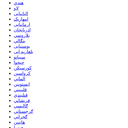
هندي
لاو
البانیایی
امهاریک
ارمانیایی
اذربایجان
بلاروسي
بنګالي
بوسنیایی
بلغاریه ایی
سیبانو
چیچوا
کورسیکن
کرواسین
الماني
ایستونین
فلیپیني
فنلینډي
فريشاني
ګالیسي
ګرجستاني
ګجراتي
هایتین
هوسا