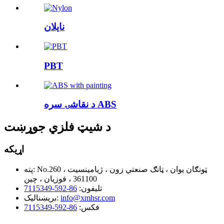
نایلان
PBT
د نقاشۍ سره ABS
د شیټ فلزي جوړښت
اړیکه
No.260 ټونګان یوان ، ټانګ صنعتي زون ، ژیامینسیت ،
پته:
361100 ، فوزیان ، چین
تلیفون:
86-592-7115349
info@xmhsr.com
بریښنالیک:
فکس:
86-592-7115349