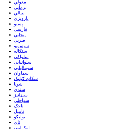
مغولي
برمایی
نیپالي
نارویژي
پښتو
فارسي
پنجابي
صربي
سیسوتو
سنګاله
سلواکي
سلوانیایی
سومالیایی
سماوان
سکاټ ګیلیک
شونا
سندي
سنډانیز
سواحلي
تاجک
تامیل
تولیګو
تای
اوکرایني