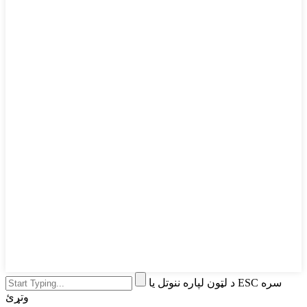
د لټون لپاره ننوتل یا ESC سره
وتړئ