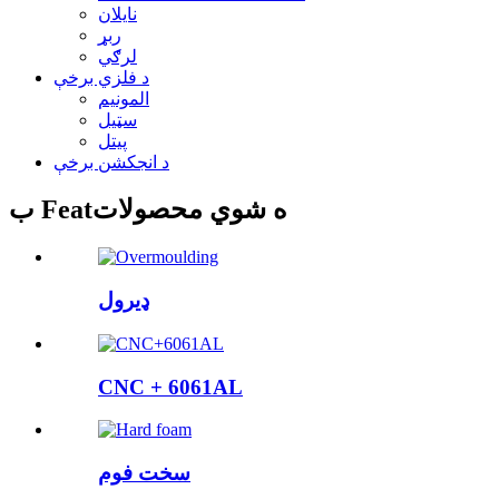
نایلان
ربړ
لرګي
د فلزي برخې
المونیم
سټیل
پیتل
د انجکشن برخې
ب Featه شوي محصولات
ډیرول
CNC + 6061AL
سخت فوم