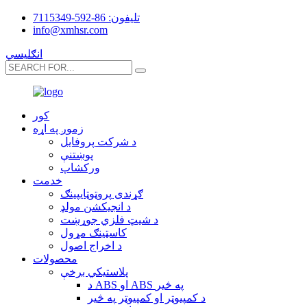
تلیفون: 86-592-7115349
info@xmhsr.com
انګلیسي
کور
زموږ په اړه
د شرکت پروفایل
پوښتنې
ورکشاپ
خدمت
ګړندی پروټوټایپینګ
د انجیکشن مولډ
د شیټ فلزي جوړښت
کاسټینګ مړول
د اخراج اصول
محصولات
پلاستيکي برخې
د ABS او ABS په څیر
د کمپیوټر او کمپیوټر په څیر