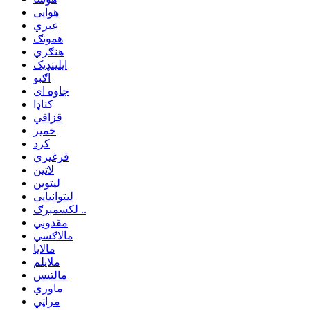
هوایی
عبري
همونګ
هنګري
ایلینډیک
اګبو
جاوه ای
کناډا
قزاقي
خمیر
کرد
قرغیزي
لاتین
لیتوین
لیتوانیایی
لکسمبرګ ..
مقدوني
مالاګسي
مالایا
ملایلم
مالتیس
ماوري
مراټي