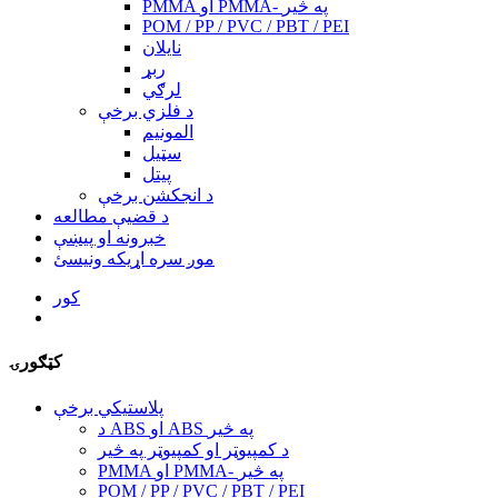
PMMA او PMMA- په څیر
POM / PP / PVC / PBT / PEI
نایلان
ربړ
لرګي
د فلزي برخې
المونیم
سټیل
پیتل
د انجکشن برخې
د قضیې مطالعه
خبرونه او پیښې
موږ سره اړیکه ونیسئ
کور
کټګورۍ
پلاستيکي برخې
د ABS او ABS په څیر
د کمپیوټر او کمپیوټر په څیر
PMMA او PMMA- په څیر
POM / PP / PVC / PBT / PEI