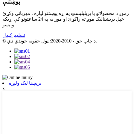
پوښتنې
زموږ د محصولاتو یا پریلیلیسټ په اړه پوښتنو لپاره ، مهرباني وکړئ
خپل بریښنالیک موږ ته راکړئ او موږ به په 24 ساعتونو کې اړیکه
ونیسو.
تسلیم کیدل
© د چاپ حق - 2010-2020: ټول حقونه خوندي دي.
برېښنا لیک ولېږه
x