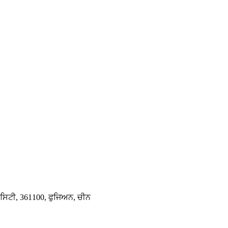
ਂਸਿਟੀ, 361100, ਫੁਜਿਅਨ, ਚੀਨ