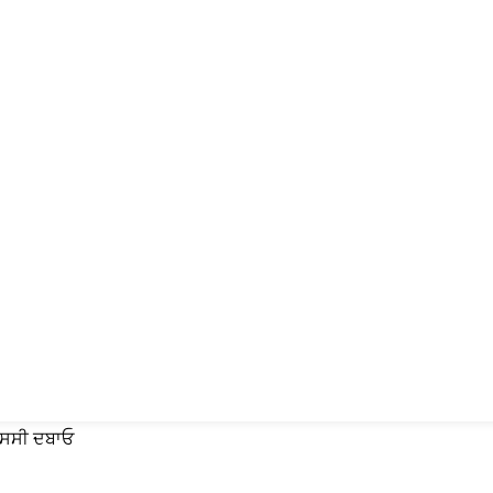
ਐਸਸੀ ਦਬਾਓ