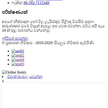
ෆැක්ස්:
86-592-7115349
පරීක්ෂණයක්
අපගේ නිෂ්පාදන හෝ මිල ලැයිස්තුව පිළිබඳ විමසීම් සඳහා
කරුණාකර ඔබේ විද්‍යුත් තැපෑල අප වෙත එවන්න, එවිට අපි පැය
24 ක් තුළ සම්බන්ධ වන්නෙමු.
ඉදිරිපත් කරන්න
© ප්‍රකාශන හිමිකම - 2010-2020: සියලුම හිමිකම් ඇවිරිණි.
විද්‍යුත් තැපෑල යවන්න
x