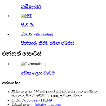
නයිලෝන්
පී.බී.ටී.
පින්තාරු කිරීම සමඟ ඒබීඑස්
එන්නත් කොටස්
අධික ලෙස වැඩීම
අමතන්න
ලිපිනය:
අංක .260 ටොංආන් යුවාන්, ටොංගාන් කාර්මික
කලාපය, ෂියාමන්සිටි, 361100, ෆුජියන්, චීනය
දුරකථන:
86-592-7115349
විද්යුත් තැපෑල:
info@xmhsr.com