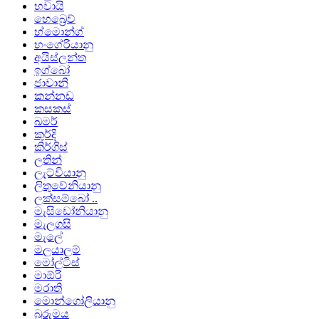
හවායි
හෙබ්‍රෙව්
හ්මොන්ග්
හංගේරියානු
අයිස්ලන්ත
ඉග්බෝ
ජාවානි
කන්නඩ
කසකස්
ඛමර්
කුර්දි
කිර්ගිස්
ලතින්
ලැට්වියානු
ලිතුවේනියානු
ලක්සම්බෝ ..
මැසිඩෝනියානු
මැලගසි
මැලේ
මලයාලම්
මෝල්ටිස්
මාඕරි
මරාති
මොන්ගෝලියානු
බුරුමය