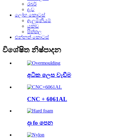
රබර්
දැව
ලෝහ කොටස්
ඇලුමිනියම්
යකඩ
පිත්තල
එන්නත් කොටස්
විශේෂිත නිෂ්පාදන
අධික ලෙස වැඩීම
CNC + 6061AL
දෘ fo පෙන