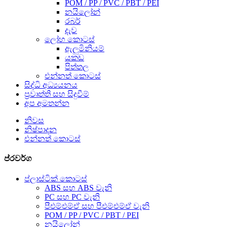
POM / PP / PVC / PBT / PEI
නයිලෝන්
රබර්
දැව
ලෝහ කොටස්
ඇලුමිනියම්
යකඩ
පිත්තල
එන්නත් කොටස්
සිද්ධි අධ්‍යයනය
ප්‍රවෘත්ති සහ සිදුවීම්
අප අමතන්න
නිවස
නිෂ්පාදන
එන්නත් කොටස්
ප්රවර්ග
ප්ලාස්ටික් කොටස්
ABS සහ ABS වැනි
PC සහ PC වැනි
පීඑම්එම්ඒ සහ පීඑම්එම්ඒ වැනි
POM / PP / PVC / PBT / PEI
නයිලෝන්