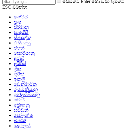
සෙවීමට Enter හෝ වසා දැමීමට
ESC ඔබන්න
ඉංග්රීසි
ප්‍රංශ
ජර්මානු
පෘතුගීසි
ස්පාඤ්ඤ
රුසියානු
ජපන්
කොරියානු
අරාබි
අයිරිෂ්
ග්‍රීක
තුර්කි
ඉතාලි
ඩෙන්මාර්ක
රුමේනියානු
ඉන්දුනීසියානු
චෙක්
අප්‍රිකානු
ස්වීඩන්
පෝලන්ත
බාස්ක්
කැටලන්