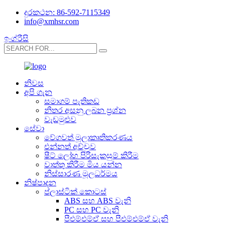
දුරකථන: 86-592-7115349
info@xmhsr.com
ඉංග්රීසි
නිවස
අපි ගැන
සමාගම් පැතිකඩ
නිතර අසනු ලබන ප්‍රශ්න
වැඩමුළුව
සේවා
වේගවත් මූලාකෘතිකරණය
එන්නත් අච්චුව
ෂීට් ලෝහ පිරිසැකසුම් කිරීම
වාත්තු කිරීම මිය යන්න
නිස්සාරණ මූලධර්මය
නිෂ්පාදන
ප්ලාස්ටික් කොටස්
ABS සහ ABS වැනි
PC සහ PC වැනි
පීඑම්එම්ඒ සහ පීඑම්එම්ඒ වැනි