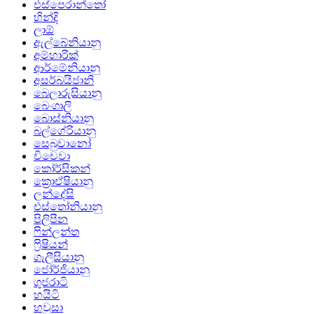
එස්පෙරාන්තෝ
හින්දි
ලාඕ
ඇල්බේනියානු
අම්හාරික්
ආර්මේනියානු
අසර්බයිජානි
බෙලාරුසියානු
බෙංගාලි
බොස්නියානු
බල්ගේරියානු
සෙබුවානෝ
චිචෙවා
කෝර්සිකන්
ක්‍රොඒෂියානු
ලන්දේසි
එස්තෝනියානු
පිලිපීන
ෆින්ලන්ත
ෆ්‍රිෂියන්
ගැලීසියානු
ජෝර්ජියානු
ගුජරාටි
හයිටි
හවුසා