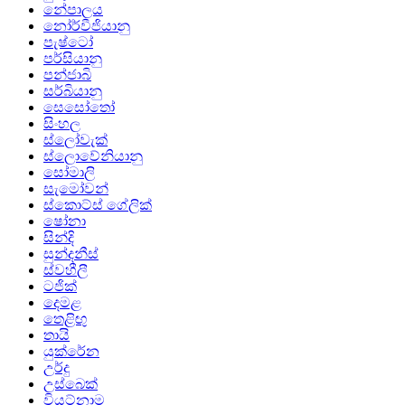
නේපාලය
නෝර්වීජියානු
පැෂ්ටෝ
පර්සියානු
පන්ජාබි
සර්බියානු
සෙසෝතෝ
සිංහල
ස්ලෝවැක්
ස්ලොවේනියානු
සෝමාලි
සැමෝවන්
ස්කොට්ස් ගේලික්
ෂෝනා
සින්දි
සුන්දනීස්
ස්වහීලී
ටජික්
දෙමළ
තෙළිඟු
තායි
යුක්රේන
උර්දු
උස්බෙක්
වියට්නාම