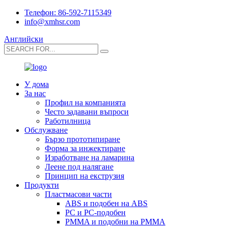
Телефон: 86-592-7115349
info@xmhsr.com
Английски
У дома
За нас
Профил на компанията
Често задавани въпроси
Работилница
Обслужване
Бързо прототипиране
Форма за инжектиране
Изработване на ламарина
Леене под налягане
Принцип на екструзия
Продукти
Пластмасови части
ABS и подобен на ABS
PC и PC-подобен
PMMA и подобни на PMMA