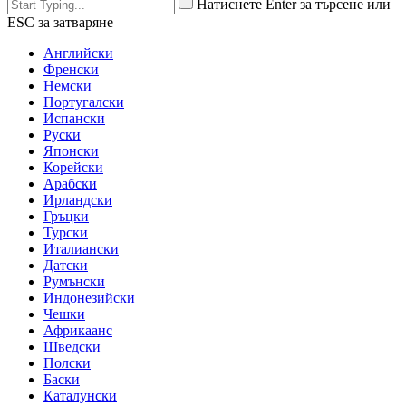
Натиснете Enter за търсене или
ESC за затваряне
Английски
Френски
Немски
Португалски
Испански
Руски
Японски
Корейски
Арабски
Ирландски
Гръцки
Турски
Италиански
Датски
Румънски
Индонезийски
Чешки
Африкаанс
Шведски
Полски
Баски
Каталунски