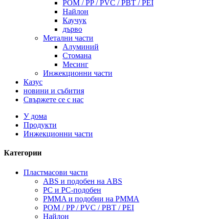
POM / PP / PVC / PBT / PEI
Найлон
Каучук
дърво
Метални части
Алуминий
Стомана
Месинг
Инжекционни части
Казус
новини и събития
Свържете се с нас
У дома
Продукти
Инжекционни части
Категории
Пластмасови части
ABS и подобен на ABS
PC и PC-подобен
PMMA и подобни на PMMA
POM / PP / PVC / PBT / PEI
Найлон