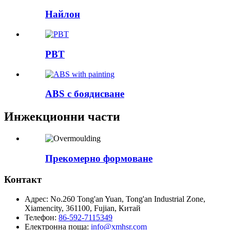
Найлон
PBT
ABS с боядисване
Инжекционни части
Прекомерно формоване
Контакт
Адрес:
No.260 Tong'an Yuan, Tong'an Industrial Zone,
Xiamencity, 361100, Fujian, Китай
Телефон:
86-592-7115349
Електронна поща:
info@xmhsr.com