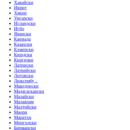
Хавайски
Иврит
Хмонг
Унгарски
Исландски
Игбо
Явански
Каннада
Казахски
Кхмерски
Кюрдски
Киргизки
Латински
Латвийски
Литовски
Люксембу ..
Македонски
Мадагаскарски
Малайски
Малаялам
Малтийски
Маори
Маратхи
Монголски
Бирмански