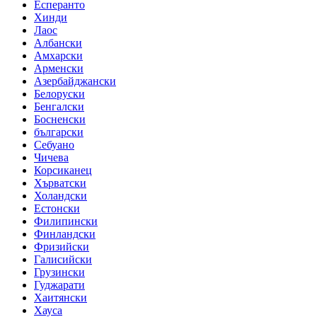
Есперанто
Хинди
Лаос
Албански
Амхарски
Арменски
Азербайджански
Белоруски
Бенгалски
Босненски
български
Себуано
Чичева
Корсиканец
Хърватски
Холандски
Естонски
Филипински
Финландски
Фризийски
Галисийски
Грузински
Гуджарати
Хаитянски
Хауса