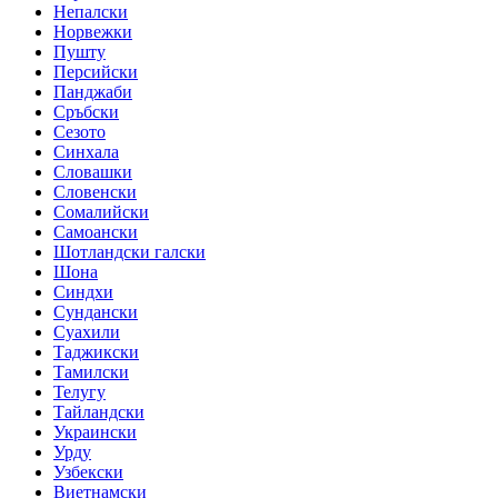
Непалски
Норвежки
Пушту
Персийски
Панджаби
Сръбски
Сезото
Синхала
Словашки
Словенски
Сомалийски
Самоански
Шотландски галски
Шона
Синдхи
Сундански
Суахили
Таджикски
Тамилски
Телугу
Тайландски
Украински
Урду
Узбекски
Виетнамски