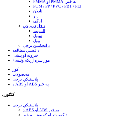
PMMA او PMMA- په څیر
POM / PP / PVC / PBT / PEI
نایلان
ربړ
لرګي
د فلزي برخې
المونیم
سټیل
پیتل
د انجکشن برخې
د قضیې مطالعه
خبرونه او پیښې
موږ سره اړیکه ونیسئ
کور
محصولات
پلاستيکي برخې
د ABS او ABS په څیر
کټګورۍ
پلاستيکي برخې
د ABS او ABS په څیر
د کمپیوټر او کمپیوټر په څیر