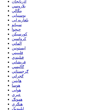
اذربایجان
بلاروسي
بنګالي
بوسنیایی
بلغاریه ایی
سیبانو
چیچوا
کورسیکن
کرواسین
الماني
ایستونین
فلیپیني
فنلینډي
فريشاني
ګالیسي
ګرجستاني
ګجراتي
هایتین
هوسا
هوایی
عبري
همونګ
هنګري
ایلینډیک