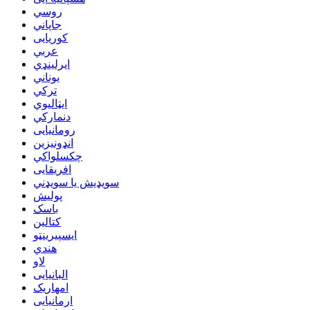
روسي
جاپاني
کوریایی
عربي
ایرلینډي
یوناني
ترکي
ایټالیوي
دنمارکي
رومانیایی
انډونیزین
چکسلواکي
افریقایی
سویډیش یا سویډني
پولیش
باسک
کتالین
ایسپیرینټو
هندي
لاو
البانیایی
امهاریک
ارمانیایی