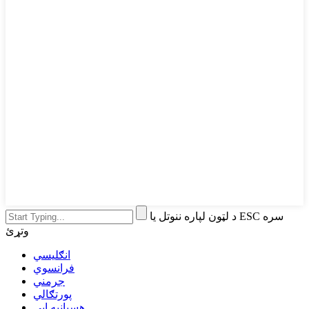
د لټون لپاره ننوتل یا ESC سره
وتړئ
انګلیسي
فرانسوي
جرمني
پورتګالي
هسپانیه ایی