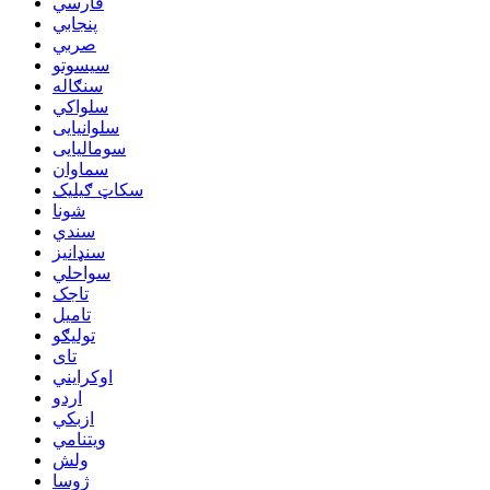
فارسي
پنجابي
صربي
سیسوتو
سنګاله
سلواکي
سلوانیایی
سومالیایی
سماوان
سکاټ ګیلیک
شونا
سندي
سنډانیز
سواحلي
تاجک
تامیل
تولیګو
تای
اوکرایني
اردو
ازبکي
ویتنامي
ولش
ژوسا