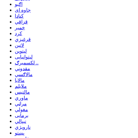
اګبو
جاوه ای
کناډا
قزاقي
خمیر
کرد
قرغیزي
لاتین
لیتوین
لیتوانیایی
لکسمبرګ ..
مقدوني
مالاګسي
مالایا
ملایلم
مالتیس
ماوري
مراټي
مغولي
برمایی
نیپالي
نارویژي
پښتو