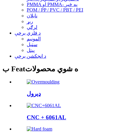
PMMA او PMMA- په څیر
POM / PP / PVC / PBT / PEI
نایلان
ربړ
لرګي
د فلزي برخې
المونیم
سټیل
پیتل
د انجکشن برخې
ب Featه شوي محصولات
ډیرول
CNC + 6061AL