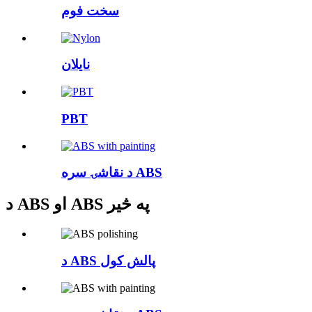
سخت فوم
نایلان
PBT
د نقاشۍ سره ABS
د ABS او ABS په څیر
د ABS پالش کول