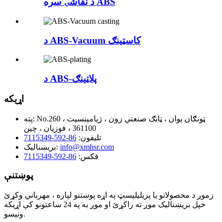
د نقاشۍ سره ABS
د ABS-Vacuum کاسټینګ
د ABS-پلاټینګ
اړیکه
No.260 ټونګان یوان ، ټانګ صنعتي زون ، ژیامینسیت ،
پته:
361100 ، فوزیان ، چین
تلیفون:
86-592-7115349
info@xmhsr.com
بریښنالیک:
فکس:
86-592-7115349
پوښتنې
زموږ د محصولاتو یا پریلیلیسټ په اړه پوښتنو لپاره ، مهرباني وکړئ
خپل بریښنالیک موږ ته راکړئ او موږ به په 24 ساعتونو کې اړیکه
ونیسو.