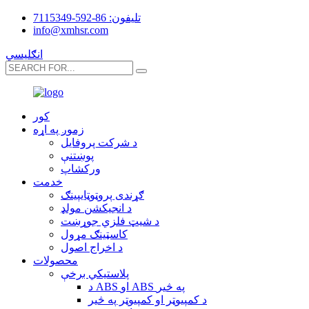
تلیفون: 86-592-7115349
info@xmhsr.com
انګلیسي
کور
زموږ په اړه
د شرکت پروفایل
پوښتنې
ورکشاپ
خدمت
ګړندی پروټوټایپینګ
د انجیکشن مولډ
د شیټ فلزي جوړښت
کاسټینګ مړول
د اخراج اصول
محصولات
پلاستيکي برخې
د ABS او ABS په څیر
د کمپیوټر او کمپیوټر په څیر