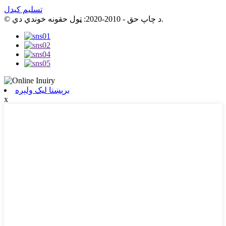
تسلیم کیدل
© د چاپ حق - 2010-2020: ټول حقونه خوندي دي.
برېښنا لیک ولېږه
x