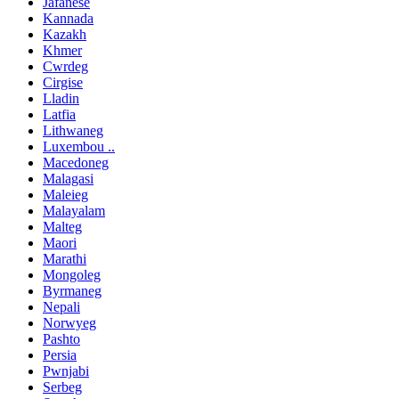
Jafanese
Kannada
Kazakh
Khmer
Cwrdeg
Cirgise
Lladin
Latfia
Lithwaneg
Luxembou ..
Macedoneg
Malagasi
Maleieg
Malayalam
Malteg
Maori
Marathi
Mongoleg
Byrmaneg
Nepali
Norwyeg
Pashto
Persia
Pwnjabi
Serbeg