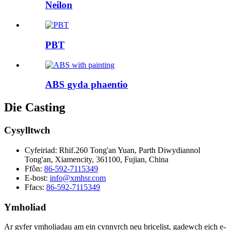
Neilon
PBT
ABS gyda phaentio
Die Casting
Cysylltwch
Cyfeiriad:
Rhif.260 Tong'an Yuan, Parth Diwydiannol
Tong'an, Xiamencity, 361100, Fujian, China
Ffôn:
86-592-7115349
E-bost:
info@xmhsr.com
Ffacs:
86-592-7115349
Ymholiad
Ar gyfer ymholiadau am ein cynnyrch neu bricelist, gadewch eich e-