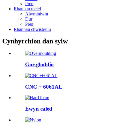
Pren
Rhannau metel
Alwminiwm
Dur
Pres
Rhannau chwistrellu
Cynhyrchion dan sylw
Gor-gloddio
CNC + 6061AL
Ewyn caled