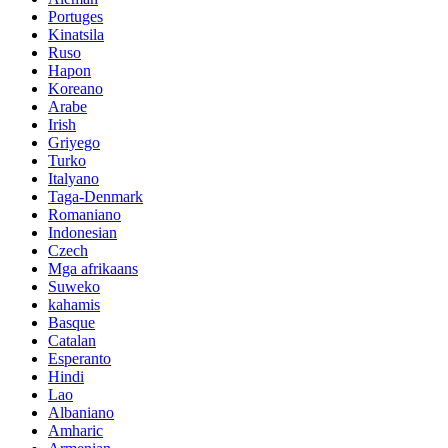
Portuges
Kinatsila
Ruso
Hapon
Koreano
Arabe
Irish
Griyego
Turko
Italyano
Taga-Denmark
Romaniano
Indonesian
Czech
Mga afrikaans
Suweko
kahamis
Basque
Catalan
Esperanto
Hindi
Lao
Albaniano
Amharic