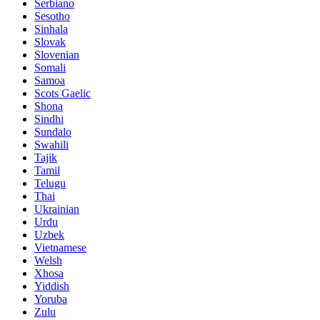
Serbiano
Sesotho
Sinhala
Slovak
Slovenian
Somali
Samoa
Scots Gaelic
Shona
Sindhi
Sundalo
Swahili
Tajik
Tamil
Telugu
Thai
Ukrainian
Urdu
Uzbek
Vietnamese
Welsh
Xhosa
Yiddish
Yoruba
Zulu