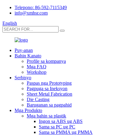
Telepono: 86-592-7115349
info@xmhsr.com
English
Puy-anan
Bahin Kanato
Profile sa kompanya
Mga FAQ
Workshop
Serbisyo
Paspas nga Prototyping
Pagpuga sa Ineksyon
Sheet Metal Fabrication
Die Casting
Baruganan sa pagpahid
Mga Produkto
Mga bahin sa plastik
Ingon sa ABS ug ABS
Sama sa PC ug PC
Sama sa PMMA ug PMMA