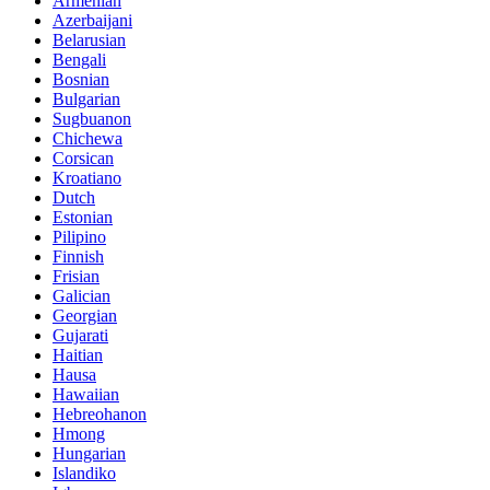
Armenian
Azerbaijani
Belarusian
Bengali
Bosnian
Bulgarian
Sugbuanon
Chichewa
Corsican
Kroatiano
Dutch
Estonian
Pilipino
Finnish
Frisian
Galician
Georgian
Gujarati
Haitian
Hausa
Hawaiian
Hebreohanon
Hmong
Hungarian
Islandiko