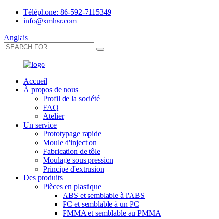
Téléphone: 86-592-7115349
info@xmhsr.com
Anglais
Accueil
À propos de nous
Profil de la société
FAQ
Atelier
Un service
Prototypage rapide
Moule d'injection
Fabrication de tôle
Moulage sous pression
Principe d'extrusion
Des produits
Pièces en plastique
ABS et semblable à l'ABS
PC et semblable à un PC
PMMA et semblable au PMMA