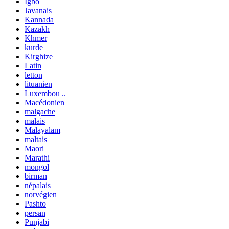
Igbo
Javanais
Kannada
Kazakh
Khmer
kurde
Kirghize
Latin
letton
lituanien
Luxembou ..
Macédonien
malgache
malais
Malayalam
maltais
Maori
Marathi
mongol
birman
népalais
norvégien
Pashto
persan
Punjabi