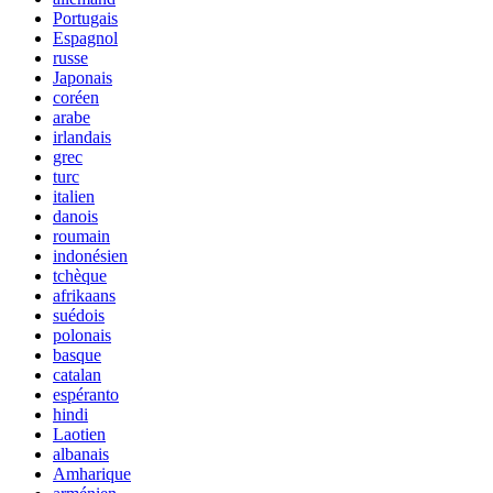
Portugais
Espagnol
russe
Japonais
coréen
arabe
irlandais
grec
turc
italien
danois
roumain
indonésien
tchèque
afrikaans
suédois
polonais
basque
catalan
espéranto
hindi
Laotien
albanais
Amharique