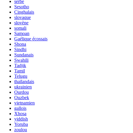
serbe
Sesotho
Cinghalais
slovaque
slovène
somali
Samoan
Gaélique écossais
Shona
Sindhi
Sundanais
Swahili
Tadjik
Tamil
Telugu
thaïlandais
ukrainien
Ourdou
Ouzbek
vietnamien
gallois
Xhosa
yiddish
Yoruba
zoulou