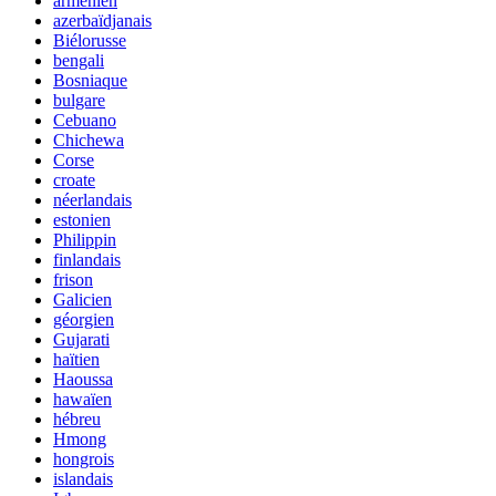
arménien
azerbaïdjanais
Biélorusse
bengali
Bosniaque
bulgare
Cebuano
Chichewa
Corse
croate
néerlandais
estonien
Philippin
finlandais
frison
Galicien
géorgien
Gujarati
haïtien
Haoussa
hawaïen
hébreu
Hmong
hongrois
islandais