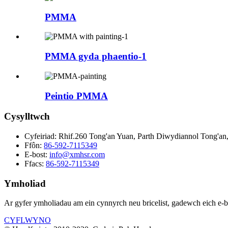
PMMA
PMMA gyda phaentio-1
Peintio PMMA
Cysylltwch
Cyfeiriad:
Rhif.260 Tong'an Yuan, Parth Diwydiannol Tong'an,
Ffôn:
86-592-7115349
E-bost:
info@xmhsr.com
Ffacs:
86-592-7115349
Ymholiad
Ar gyfer ymholiadau am ein cynnyrch neu bricelist, gadewch eich e-
CYFLWYNO