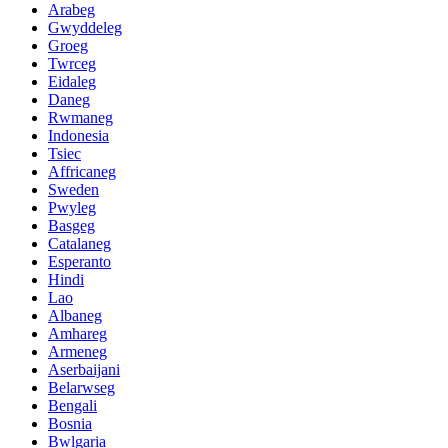
Arabeg
Gwyddeleg
Groeg
Twrceg
Eidaleg
Daneg
Rwmaneg
Indonesia
Tsiec
Affricaneg
Sweden
Pwyleg
Basgeg
Catalaneg
Esperanto
Hindi
Lao
Albaneg
Amhareg
Armeneg
Aserbaijani
Belarwseg
Bengali
Bosnia
Bwlgaria