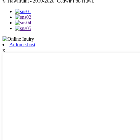
© Hawlfraint - 2010-2020: Cedwir Pob Hawl.
Anfon e-bost
x