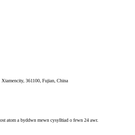
 Xiamencity, 361100, Fujian, China
bost atom a byddwn mewn cysylltiad o fewn 24 awr.