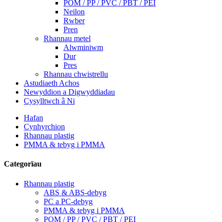
POM / PP / PVC / PBT / PEI
Neilon
Rwber
Pren
Rhannau metel
Alwminiwm
Dur
Pres
Rhannau chwistrellu
Astudiaeth Achos
Newyddion a Digwyddiadau
Cysylltwch â Ni
Hafan
Cynhyrchion
Rhannau plastig
PMMA & tebyg i PMMA
Categorïau
Rhannau plastig
ABS & ABS-debyg
PC a PC-debyg
PMMA & tebyg i PMMA
POM / PP / PVC / PBT / PEI