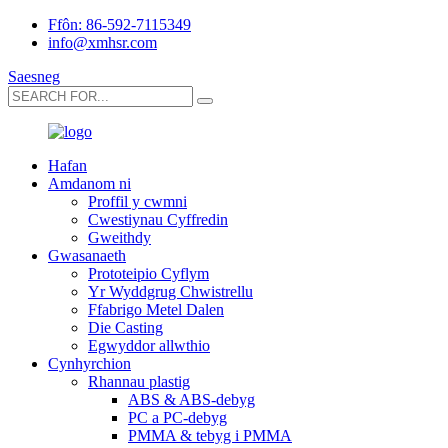
Ffôn: 86-592-7115349
info@xmhsr.com
Saesneg
Hafan
Amdanom ni
Proffil y cwmni
Cwestiynau Cyffredin
Gweithdy
Gwasanaeth
Prototeipio Cyflym
Yr Wyddgrug Chwistrellu
Ffabrigo Metel Dalen
Die Casting
Egwyddor allwthio
Cynhyrchion
Rhannau plastig
ABS & ABS-debyg
PC a PC-debyg
PMMA & tebyg i PMMA