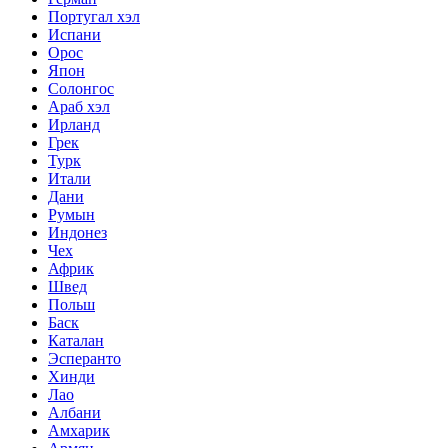
Португал хэл
Испани
Орос
Япон
Солонгос
Араб хэл
Ирланд
Грек
Турк
Итали
Дани
Румын
Индонез
Чех
Африк
Швед
Польш
Баск
Каталан
Эсперанто
Хинди
Лао
Албани
Амхарик