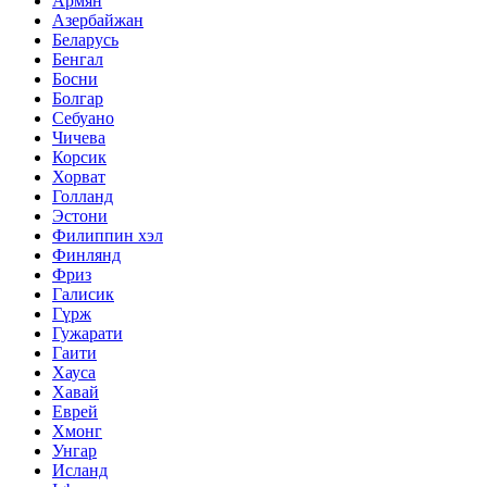
Армян
Азербайжан
Беларусь
Бенгал
Босни
Болгар
Себуано
Чичева
Корсик
Хорват
Голланд
Эстони
Филиппин хэл
Финлянд
Фриз
Галисик
Гүрж
Гужарати
Гаити
Хауса
Хавай
Еврей
Хмонг
Унгар
Исланд