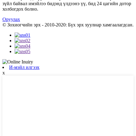
зүйл байвал имэйлээ бидэнд үлдээнэ үү, бид 24 цагийн дотор
холбогдох болно.
Оруулах
© Зохиогчийн эрх - 2010-2020: Бүх эрх хуулиар хамгаалагдсан.
И-мэйл илгээх
x