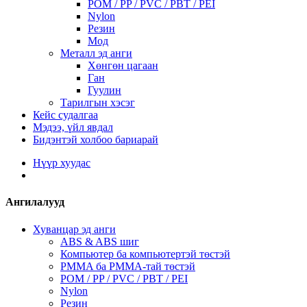
POM / PP / PVC / PBT / PEI
Nylon
Резин
Мод
Металл эд анги
Хөнгөн цагаан
Ган
Гуулин
Тарилгын хэсэг
Кейс судалгаа
Мэдээ, үйл явдал
Бидэнтэй холбоо бариарай
Нүүр хуудас
Ангилалууд
Хуванцар эд анги
ABS & ABS шиг
Компьютер ба компьютертэй төстэй
PMMA ба PMMA-тай төстэй
POM / PP / PVC / PBT / PEI
Nylon
Резин