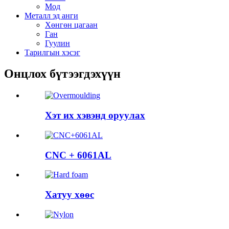
Мод
Металл эд анги
Хөнгөн цагаан
Ган
Гуулин
Тарилгын хэсэг
Онцлох бүтээгдэхүүн
Хэт их хэвэнд оруулах
CNC + 6061AL
Хатуу хөөс