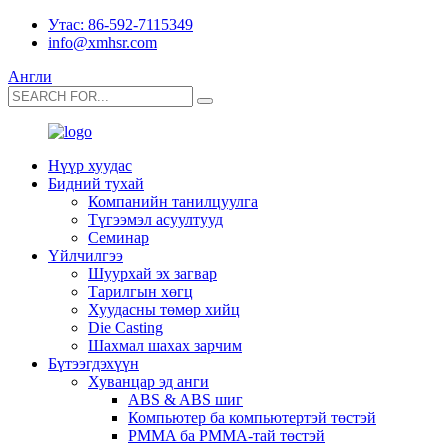
Утас: 86-592-7115349
info@xmhsr.com
Англи
Нүүр хуудас
Бидний тухай
Компанийн танилцуулга
Түгээмэл асуултууд
Семинар
Үйлчилгээ
Шуурхай эх загвар
Тарилгын хөгц
Хуудасны төмөр хийц
Die Casting
Шахмал шахах зарчим
Бүтээгдэхүүн
Хуванцар эд анги
ABS & ABS шиг
Компьютер ба компьютертэй төстэй
PMMA ба PMMA-тай төстэй