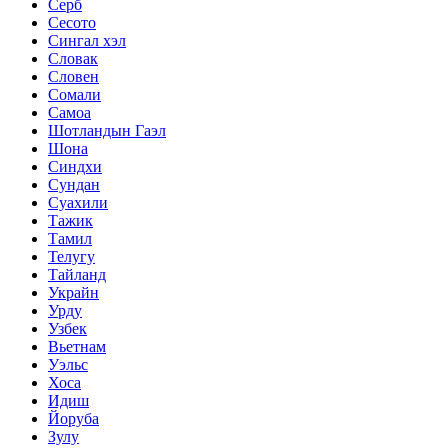
Серб
Сесото
Сингал хэл
Словак
Словен
Сомали
Самоа
Шотландын Гаэл
Шона
Синдхи
Сундан
Суахили
Тажик
Тамил
Телугу
Тайланд
Украйн
Урду
Узбек
Вьетнам
Уэльс
Хоса
Идиш
Йоруба
Зулу