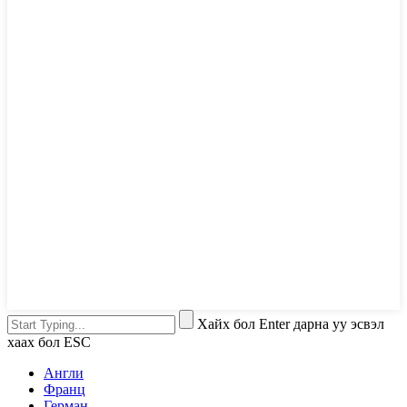
Хайх бол Enter дарна уу эсвэл
хаах бол ESC
Англи
Франц
Герман