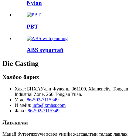
Nylon
PBT
ABS зурагтай
Die Casting
Холбоо барих
Хаяг:
БНХАУ-ын Фужянь, 361100, Xiamencity, Tong'an
Industrial Zone, 260 Tong'an Yuan.
Утас:
86-592-7115349
И-мэйл:
info@xmhsr.com
Факс:
86-592-7115349
Лавлагаа
Манай бүтээгдэхүүн эсвэл үнийн жагсаалтын талаар лавлах