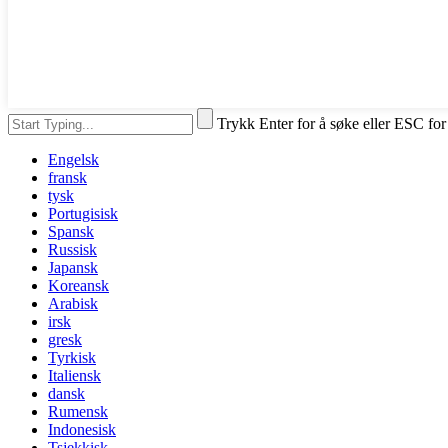
Trykk Enter for å søke eller ESC for
Engelsk
fransk
tysk
Portugisisk
Spansk
Russisk
Japansk
Koreansk
Arabisk
irsk
gresk
Tyrkisk
Italiensk
dansk
Rumensk
Indonesisk
Tsjekkisk