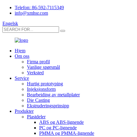
Telefon: 86-592-7115349
info@xmhsr.com
Engelsk
Hjem
Om oss
Firma profil
Vanlige spørsmål
Verksted
Service
Hurtig prototyping
Injeksjonsform
Bearbeiding av metallplater
Die Casting
Ekstruderingsprinsipp
Produkter
Plastdeler
ABS og ABS-lignende
PC og PC-lignende
PMMA og PMMA-lignende