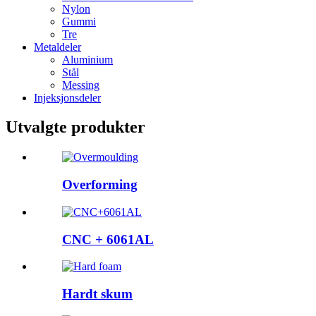
Nylon
Gummi
Tre
Metaldeler
Aluminium
Stål
Messing
Injeksjonsdeler
Utvalgte produkter
Overforming
CNC + 6061AL
Hardt skum