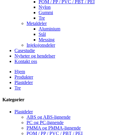
POM / PP / PVC / PBT / PEI
Nylon
Gummi
Tre
Metaldeler
Aluminium
Stål
Messing
Injeksjonsdeler
Casestudie
Nyheter og hendelser
Kontakt oss
Hjem
Produkter
Plastdeler
Tre
Kategorier
Plastdeler
ABS og ABS-lignende
PC og PC-lignende
PMMA og PMMA-lignende
POM / PP / PVC / PBT / PEI