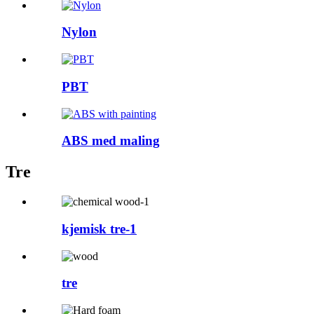
Nylon
PBT
ABS med maling
Tre
kjemisk tre-1
tre