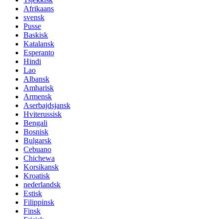
Afrikaans
svensk
Pusse
Baskisk
Katalansk
Esperanto
Hindi
Lao
Albansk
Amharisk
Armensk
Aserbajdsjansk
Hviterussisk
Bengali
Bosnisk
Bulgarsk
Cebuano
Chichewa
Korsikansk
Kroatisk
nederlandsk
Estisk
Filippinsk
Finsk