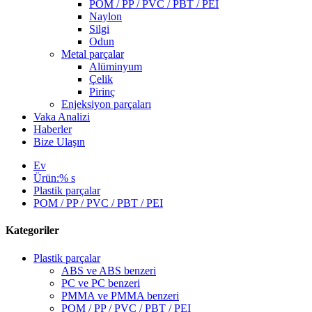
POM / PP / PVC / PBT / PEI
Naylon
Silgi
Odun
Metal parçalar
Alüminyum
Çelik
Pirinç
Enjeksiyon parçaları
Vaka Analizi
Haberler
Bize Ulaşın
Ev
Ürün:% s
Plastik parçalar
POM / PP / PVC / PBT / PEI
Kategoriler
Plastik parçalar
ABS ve ABS benzeri
PC ve PC benzeri
PMMA ve PMMA benzeri
POM / PP / PVC / PBT / PEI