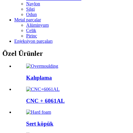
Naylon
Silgi
Odun
Metal parçalar
Alüminyum
Çelik
Pirinç
Enjeksiyon parçaları
Özel Ürünler
Kalıplama
CNC + 6061AL
Sert köpük