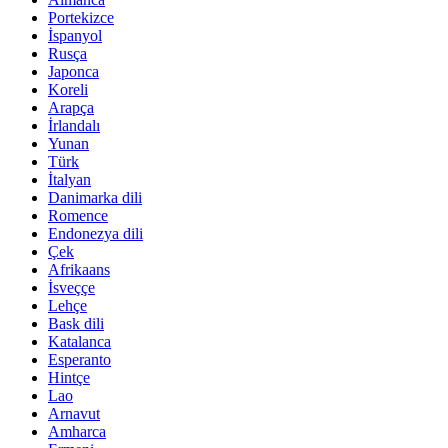
Portekizce
İspanyol
Rusça
Japonca
Koreli
Arapça
İrlandalı
Yunan
Türk
İtalyan
Danimarka dili
Romence
Endonezya dili
Çek
Afrikaans
İsveççe
Lehçe
Bask dili
Katalanca
Esperanto
Hintçe
Lao
Arnavut
Amharca