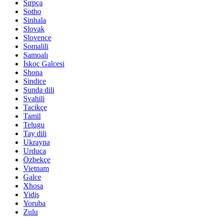
Sırpça
Sotho
Sinhala
Slovak
Slovence
Somalili
Samoalı
İskoç Galcesi
Shona
Sindice
Sunda dili
Svahili
Tacikçe
Tamil
Telugu
Tay dili
Ukrayna
Urduca
Özbekçe
Vietnam
Galce
Xhosa
Yidiş
Yoruba
Zulu