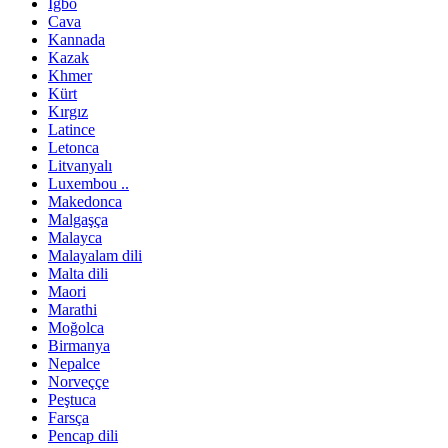
Igbo
Cava
Kannada
Kazak
Khmer
Kürt
Kırgız
Latince
Letonca
Litvanyalı
Luxembou ..
Makedonca
Malgaşça
Malayca
Malayalam dili
Malta dili
Maori
Marathi
Moğolca
Birmanya
Nepalce
Norveççe
Peştuca
Farsça
Pencap dili