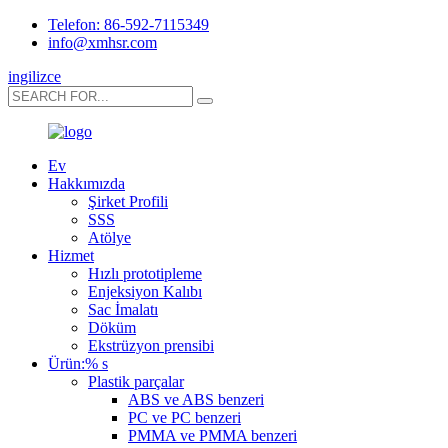
Telefon: 86-592-7115349
info@xmhsr.com
ingilizce
Ev
Hakkımızda
Şirket Profili
SSS
Atölye
Hizmet
Hızlı prototipleme
Enjeksiyon Kalıbı
Sac İmalatı
Döküm
Ekstrüzyon prensibi
Ürün:% s
Plastik parçalar
ABS ve ABS benzeri
PC ve PC benzeri
PMMA ve PMMA benzeri