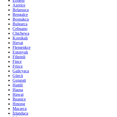
Ermeni
Azerice
Belarusça
Bengalce
Boşnakça
Bulgarca
Cebuano
Chichewa
Korsikalı
Hırvat
Flemenkçe
Estonyalı
Filipinli
Fince
Frizce
Galiçyaca
Gürcü
Gujarati
Haitili
Hausa
Hawai
İbranice
Hmong
Macarca
İzlandaca