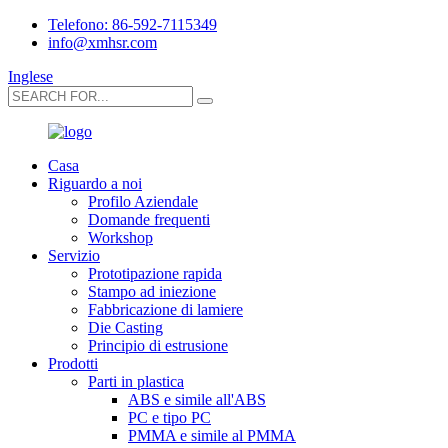
Telefono: 86-592-7115349
info@xmhsr.com
Inglese
Casa
Riguardo a noi
Profilo Aziendale
Domande frequenti
Workshop
Servizio
Prototipazione rapida
Stampo ad iniezione
Fabbricazione di lamiere
Die Casting
Principio di estrusione
Prodotti
Parti in plastica
ABS e simile all'ABS
PC e tipo PC
PMMA e simile al PMMA