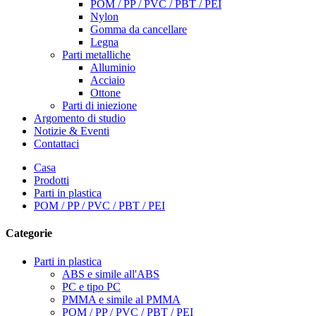
POM / PP / PVC / PBT / PEI
Nylon
Gomma da cancellare
Legna
Parti metalliche
Alluminio
Acciaio
Ottone
Parti di iniezione
Argomento di studio
Notizie & Eventi
Contattaci
Casa
Prodotti
Parti in plastica
POM / PP / PVC / PBT / PEI
Categorie
Parti in plastica
ABS e simile all'ABS
PC e tipo PC
PMMA e simile al PMMA
POM / PP / PVC / PBT / PEI