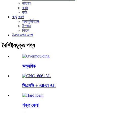
নাইলন
রাবার
কাঠ
ধাতু অংশ
অ্যালুমিনিয়াম
ইস্পাত
পিতল
ইনজেকশন অংশ
বৈশিষ্ট্যযুক্ত পণ্য
অত্যধিক
সিএনসি + 6061AL
শক্ত ফেনা