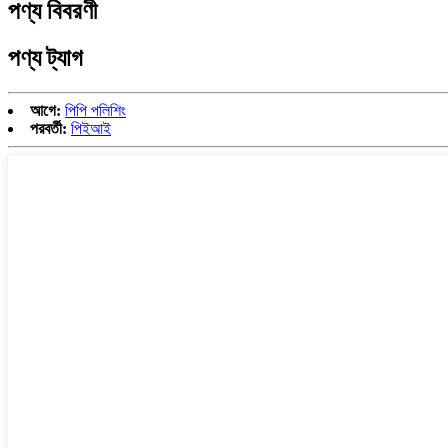
পণ্য বিবরণী
পণ্য ট্যাগ
আগে:
পিপি পলিশিং
পরবর্তী:
পিইআই