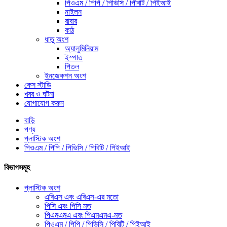
পিওএম / পিপি / পিভিসি / পিবিটি / পিইআই
নাইলন
রাবার
কাঠ
ধাতু অংশ
অ্যালুমিনিয়াম
ইস্পাত
পিতল
ইনজেকশন অংশ
কেস স্টাডি
খবর ও ঘটনা
যোগাযোগ করুন
বাড়ি
পণ্য
প্লাস্টিক অংশ
পিওএম / পিপি / পিভিসি / পিবিটি / পিইআই
বিভাগসমূহ
প্লাস্টিক অংশ
এবিএস এবং এবিএস-এর মতো
পিসি এবং পিসি মত
পিএমএমএ এবং পিএমএমএ-মত
পিওএম / পিপি / পিভিসি / পিবিটি / পিইআই