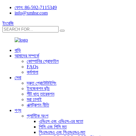
ফোন: 86-592-7115349
info@xmhsr.com
ইংরেজি
বাড়ি
আমাদের সম্পর্কে
কোম্পানির প্রোফাইল
FAQs
কর্মশালা
সেবা
দ্রুত প্রোটোটাইপিং
ইনজেকশন ছাঁচ
শীট ধাতু তারেকশন
মরা ঢালাই
এক্সট্রুশন নীতি
পণ্য
প্লাস্টিক অংশ
এবিএস এবং এবিএস-এর মতো
পিসি এবং পিসি মত
পিএমএমএ এবং পিএমএমএ-মত