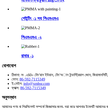
পেইন্টিং -১ সহ পিএমএমএ
পিএমএমএ -২
রাবার -১
যোগাযোগ
ঠিকানা:
নং .২60০ টোং'য়ান ইউয়ান, টোং'অান ইন্ডাস্ট্রিয়াল জোন, জিয়ামানসিট
ফোন:
86-592-7115349
ই-মেইল:
info@xmhsr.com
ফ্যাক্স:
86-592-7115349
অনুসন্ধান
আমাদের পণ্য বা প্রিসিলেস্ট সম্পর্কে জিজ্ঞাসার জন্য, দয়া করে আপনার ইমেলটি আমাদে