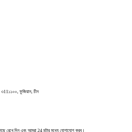
ি, ৩11১১০০, ফুজিয়ান, চীন
র কাছে রেখে দিন এবং আমরা 24 ঘন্টার মধ্যে যোগাযোগ করব।