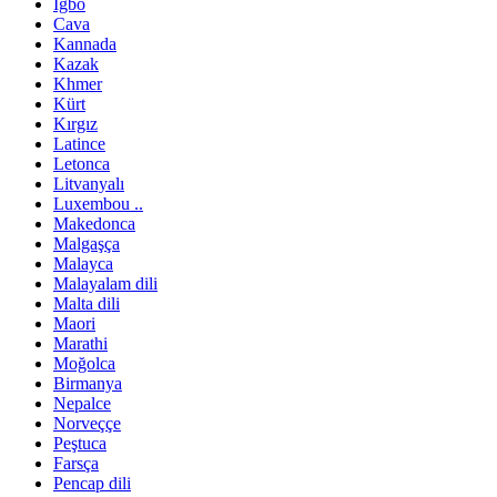
Igbo
Cava
Kannada
Kazak
Khmer
Kürt
Kırgız
Latince
Letonca
Litvanyalı
Luxembou ..
Makedonca
Malgaşça
Malayca
Malayalam dili
Malta dili
Maori
Marathi
Moğolca
Birmanya
Nepalce
Norveççe
Peştuca
Farsça
Pencap dili