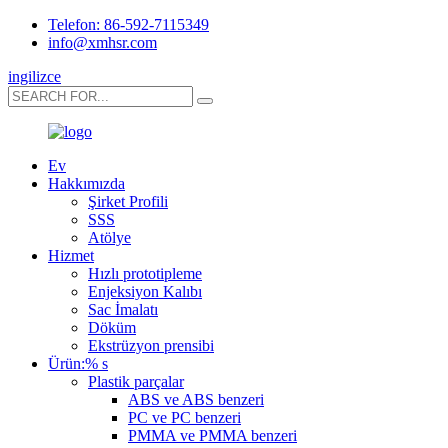
Telefon: 86-592-7115349
info@xmhsr.com
ingilizce
Ev
Hakkımızda
Şirket Profili
SSS
Atölye
Hizmet
Hızlı prototipleme
Enjeksiyon Kalıbı
Sac İmalatı
Döküm
Ekstrüzyon prensibi
Ürün:% s
Plastik parçalar
ABS ve ABS benzeri
PC ve PC benzeri
PMMA ve PMMA benzeri