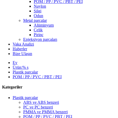
POM / PP / PVC / PBT / PEI
Naylon
Silgi
Odun
Metal parçalar
Alüminyum
Çelik
Pirinç
Enjeksiyon parçaları
Vaka Analizi
Haberler
Bize Ulaşın
Ev
Ürün:% s
Plastik parçalar
POM / PP / PVC / PBT / PEI
Kategoriler
Plastik parçalar
ABS ve ABS benzeri
PC ve PC benzeri
PMMA ve PMMA benzeri
POM / PP / PVC / PBT / PEI