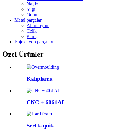
Naylon
Silgi
Odun
Metal parçalar
Alüminyum
Çelik
Pirinç
Enjeksiyon parçaları
Özel Ürünler
Kalıplama
CNC + 6061AL
Sert köpük