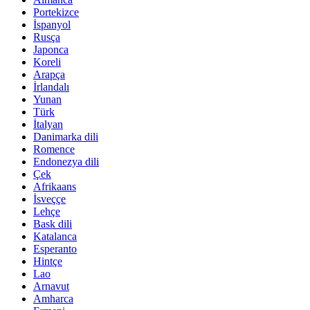
Portekizce
İspanyol
Rusça
Japonca
Koreli
Arapça
İrlandalı
Yunan
Türk
İtalyan
Danimarka dili
Romence
Endonezya dili
Çek
Afrikaans
İsveççe
Lehçe
Bask dili
Katalanca
Esperanto
Hintçe
Lao
Arnavut
Amharca