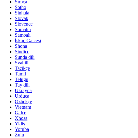
Sırpça
Sotho
Sinhala
Slovak
Slovence
Somalili
Samoalı
İskoç Galcesi
Shona
Sindice
Sunda dili
Svahili
Tacikçe
Tamil
Telugu
Tay dili
Ukrayna
Urduca
Özbekçe
Vietnam
Galce
Xhosa
Yidiş
Yoruba
Zulu