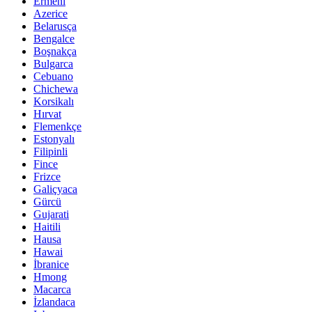
Ermeni
Azerice
Belarusça
Bengalce
Boşnakça
Bulgarca
Cebuano
Chichewa
Korsikalı
Hırvat
Flemenkçe
Estonyalı
Filipinli
Fince
Frizce
Galiçyaca
Gürcü
Gujarati
Haitili
Hausa
Hawai
İbranice
Hmong
Macarca
İzlandaca