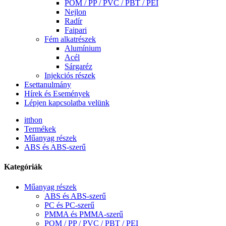
POM / PP / PVC / PBT / PEI
Nejlon
Radír
Faipari
Fém alkatrészek
Alumínium
Acél
Sárgaréz
Injekciós részek
Esettanulmány
Hírek és Események
Lépjen kapcsolatba velünk
itthon
Termékek
Műanyag részek
ABS és ABS-szerű
Kategóriák
Műanyag részek
ABS és ABS-szerű
PC és PC-szerű
PMMA és PMMA-szerű
POM / PP / PVC / PBT / PEI