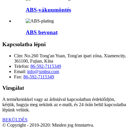
ABS-vákuumöntés
ABS bevonat
Kapcsolatba lépni
Cím:
No.260 Tong'an Yuan, Tong'an ipari zóna, Xiamencity,
361100, Fujian, Kína
Telefon:
86-592-7115349
Email:
info@xmhsr.com
Fax:
86-592-7115349
Vizsgálat
A termékeinkkel vagy az árlistával kapcsolatban érdeklődjön,
kérjük, hagyja meg nekünk az e-mailt, és 24 órán belül kapcsolatba
lépünk velünk.
BEKÜLDÉS
© Copyright - 2010-2020: Minden jog fenntartva.