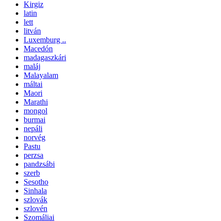
Kirgiz
latin
lett
litván
Luxemburg ..
Macedón
madagaszkári
maláj
Malayalam
máltai
Maori
Marathi
mongol
burmai
nepáli
norvég
Pastu
perzsa
pandzsábi
szerb
Sesotho
Sinhala
szlovák
szlovén
Szomáliai