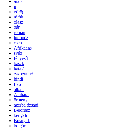
arab
ír
görög
török
olasz
dán
román
indonéz
cseh
Afrikaans
svéd
fényesít
baszk
katalán
eszperantó
hindi
Lao
albán
Amhara
örmény
azerbajdzsáni
Belorusz
bengáli
Bosnyák
bolgár