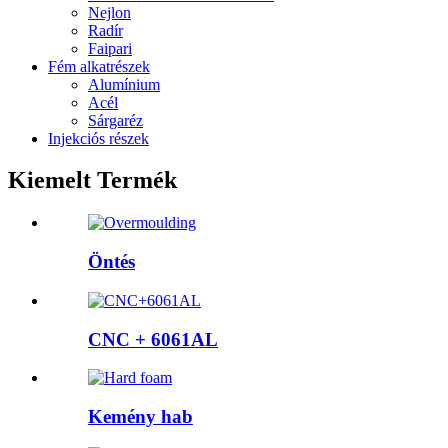
Nejlon
Radír
Faipari
Fém alkatrészek
Alumínium
Acél
Sárgaréz
Injekciós részek
Kiemelt Termék
Öntés
CNC + 6061AL
Kemény hab