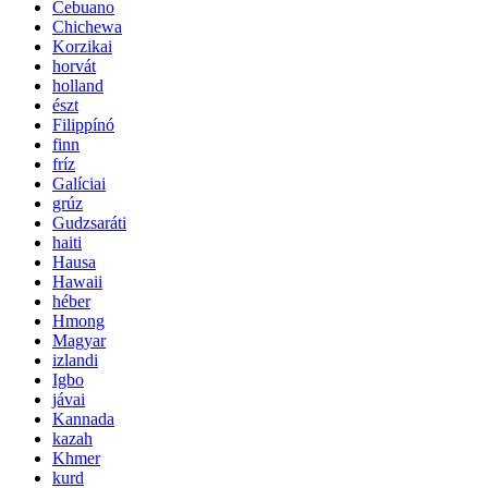
Cebuano
Chichewa
Korzikai
horvát
holland
észt
Filippínó
finn
fríz
Galíciai
grúz
Gudzsaráti
haiti
Hausa
Hawaii
héber
Hmong
Magyar
izlandi
Igbo
jávai
Kannada
kazah
Khmer
kurd