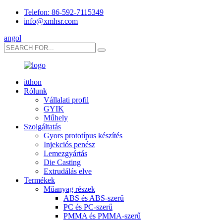
Telefon: 86-592-7115349
info@xmhsr.com
angol
itthon
Rólunk
Vállalati profil
GYIK
Műhely
Szolgáltatás
Gyors prototípus készítés
Injekciós penész
Lemezgyártás
Die Casting
Extrudálás elve
Termékek
Műanyag részek
ABS és ABS-szerű
PC és PC-szerű
PMMA és PMMA-szerű