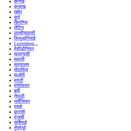
कन्नड़
कजाख
खमेर
कुर्द
किरगिज़
लैटिन
लात्वीयावासी
लिथुआनियाई
Luxembou ..
मेसीडोनियन
मालागासी
मलायी
मलयालम
मोलतिज़
माओरी
मराठी
मंगोलियन
बर्मी
नेपाली
नार्वेजियन
पश्तो
फ़ारसी
पंजाबी
सर्बियाई
सेसोथो