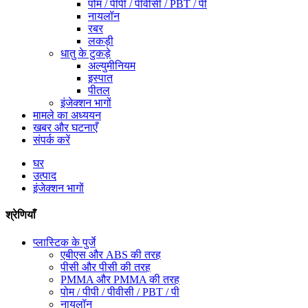
पोम / पीपी / पीवीसी / PBT / पी
नायलॉन
रबर
लकड़ी
धातु के टुकड़े
अल्युमीनियम
इस्पात
पीतल
इंजेक्शन भागों
मामले का अध्ययन
खबर और घटनाएँ
संपर्क करें
घर
उत्पाद
इंजेक्शन भागों
श्रेणियाँ
प्लास्टिक के पुर्जे
एबीएस और ABS की तरह
पीसी और पीसी की तरह
PMMA और PMMA की तरह
पोम / पीपी / पीवीसी / PBT / पी
नायलॉन