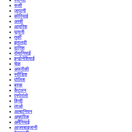
स्पेनिश
रूसी
जापानी
कोरियाई
अरबी
आयरिश
यूनानी
तुर्की
इतालवी
दानिश
रोमानियाई
इन्डोनेशियाई
चेक
अफ्रीकी
स्वीडिश
पोलिश
बस्क
कैटलन
एस्पेरांतो
हिन्दी
लाओ
अल्बानियन
अम्हारिक्
अर्मेनियाई
आज़रबाइजानी