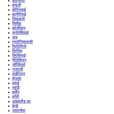
बेलारूसी
बंगाली
बोस्नियाई
बल्गेरियाई
सिबुआनो
चिचेवा
कोर्सीकन
क्रोएशियाई
डच
एस्तोनियावासी
फिलिपिनो
फिनिश
फ़्रिसियाई
गैलिशियन्
जॉर्जियाई
गुजराती
हाईटियन
होउसा
हवाई
यहूदी
हमोंग
हंगेरी
आइसलैंड का
ईग्बो
जावानीस