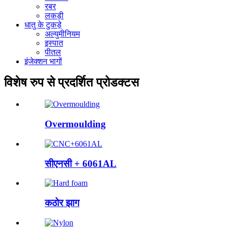
रबर
लकड़ी
धातु के टुकड़े
अल्युमीनियम
इस्पात
पीतल
इंजेक्शन भागों
विशेष रुप से प्रदर्शित प्रोडक्टस
Overmoulding
सीएनसी + 6061AL
कठोर झाग