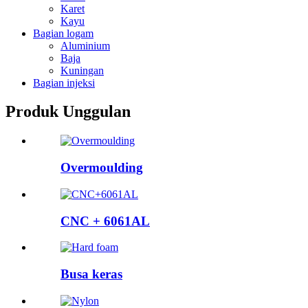
Karet
Kayu
Bagian logam
Aluminium
Baja
Kuningan
Bagian injeksi
Produk Unggulan
Overmoulding
CNC + 6061AL
Busa keras