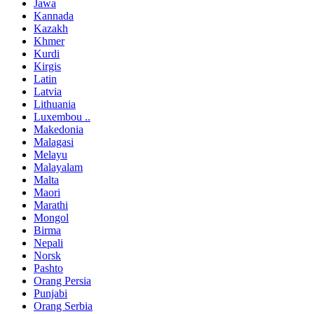
Jawa
Kannada
Kazakh
Khmer
Kurdi
Kirgis
Latin
Latvia
Lithuania
Luxembou ..
Makedonia
Malagasi
Melayu
Malayalam
Malta
Maori
Marathi
Mongol
Birma
Nepali
Norsk
Pashto
Orang Persia
Punjabi
Orang Serbia