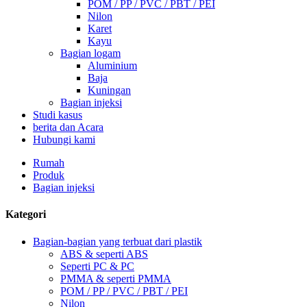
POM / PP / PVC / PBT / PEI
Nilon
Karet
Kayu
Bagian logam
Aluminium
Baja
Kuningan
Bagian injeksi
Studi kasus
berita dan Acara
Hubungi kami
Rumah
Produk
Bagian injeksi
Kategori
Bagian-bagian yang terbuat dari plastik
ABS & seperti ABS
Seperti PC & PC
PMMA & seperti PMMA
POM / PP / PVC / PBT / PEI
Nilon