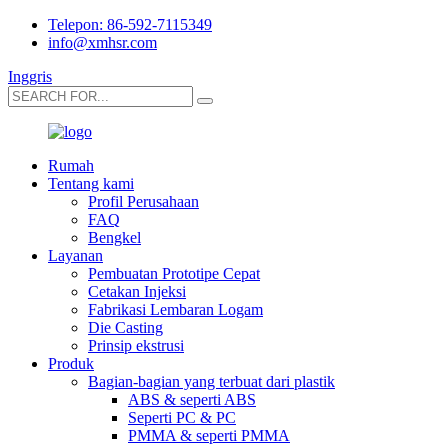
Telepon: 86-592-7115349
info@xmhsr.com
Inggris
Rumah
Tentang kami
Profil Perusahaan
FAQ
Bengkel
Layanan
Pembuatan Prototipe Cepat
Cetakan Injeksi
Fabrikasi Lembaran Logam
Die Casting
Prinsip ekstrusi
Produk
Bagian-bagian yang terbuat dari plastik
ABS & seperti ABS
Seperti PC & PC
PMMA & seperti PMMA