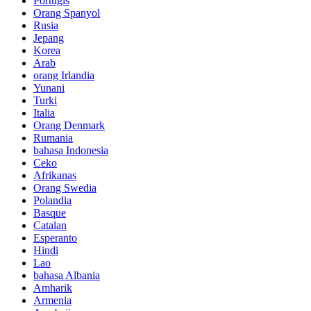
Portugis
Orang Spanyol
Rusia
Jepang
Korea
Arab
orang Irlandia
Yunani
Turki
Italia
Orang Denmark
Rumania
bahasa Indonesia
Ceko
Afrikanas
Orang Swedia
Polandia
Basque
Catalan
Esperanto
Hindi
Lao
bahasa Albania
Amharik
Armenia