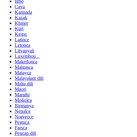
Igbo
Cava
Kannada
Kazak
Khmer
Kürt
Kırgız
Latince
Letonca
Litvanyalı
Luxembou ..
Makedonca
Malgaşça
Malayca
Malayalam dili
Malta dili
Maori
Marathi
Moğolca
Birmanya
Nepalce
Norveççe
Peştuca
Farsça
Pencap dili