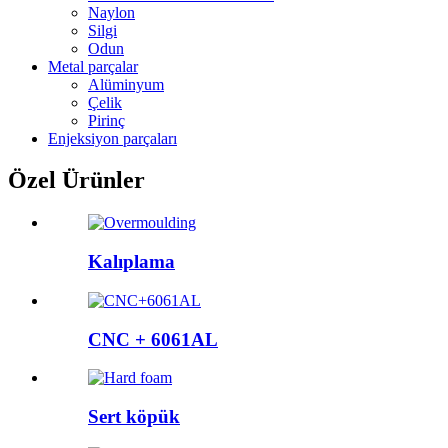
Naylon
Silgi
Odun
Metal parçalar
Alüminyum
Çelik
Pirinç
Enjeksiyon parçaları
Özel Ürünler
Kalıplama
CNC + 6061AL
Sert köpük