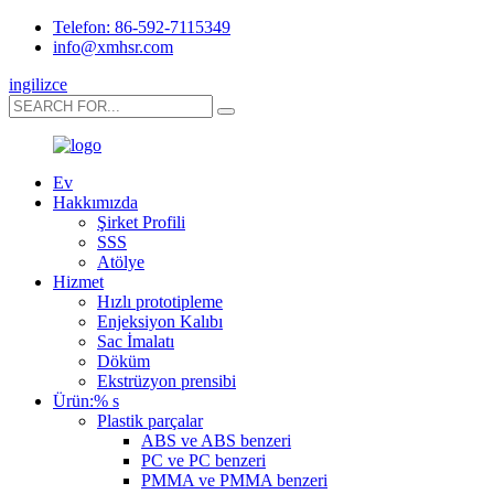
Telefon: 86-592-7115349
info@xmhsr.com
ingilizce
Ev
Hakkımızda
Şirket Profili
SSS
Atölye
Hizmet
Hızlı prototipleme
Enjeksiyon Kalıbı
Sac İmalatı
Döküm
Ekstrüzyon prensibi
Ürün:% s
Plastik parçalar
ABS ve ABS benzeri
PC ve PC benzeri
PMMA ve PMMA benzeri