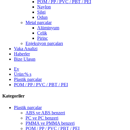
POM / PP / PVC / PBT / PEI
Naylon
Silgi
Odun
Metal parçalar
Alüminyum
Çelik
Pirinç
Enjeksiyon parçaları
Vaka Analizi
Haberler
Bize Ulaşın
Ev
Ürün:% s
Plastik parçalar
POM / PP / PVC / PBT / PEI
Kategoriler
Plastik parçalar
ABS ve ABS benzeri
PC ve PC benzeri
PMMA ve PMMA benzeri
POM / PP / PVC / PBT / PEI