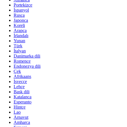
Portekizce
İspanyol
Rusça
Japonca
Koreli
Arapça
İrlandalı
Yunan
Türk
İtalyan
Danimarka dili
Romence
Endonezya dili
Çek
Afrikaans
İsveççe
Lehçe
Bask dili
Katalanca
Esperanto
Hintçe
Lao
Arnavut
Amharca