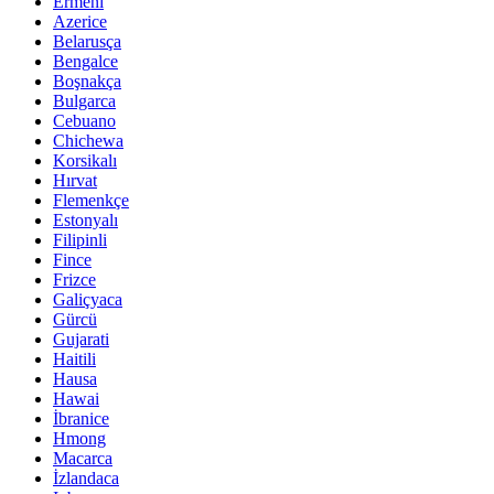
Ermeni
Azerice
Belarusça
Bengalce
Boşnakça
Bulgarca
Cebuano
Chichewa
Korsikalı
Hırvat
Flemenkçe
Estonyalı
Filipinli
Fince
Frizce
Galiçyaca
Gürcü
Gujarati
Haitili
Hausa
Hawai
İbranice
Hmong
Macarca
İzlandaca