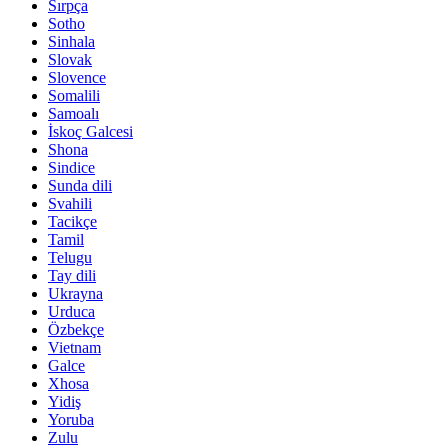
Sırpça
Sotho
Sinhala
Slovak
Slovence
Somalili
Samoalı
İskoç Galcesi
Shona
Sindice
Sunda dili
Svahili
Tacikçe
Tamil
Telugu
Tay dili
Ukrayna
Urduca
Özbekçe
Vietnam
Galce
Xhosa
Yidiş
Yoruba
Zulu