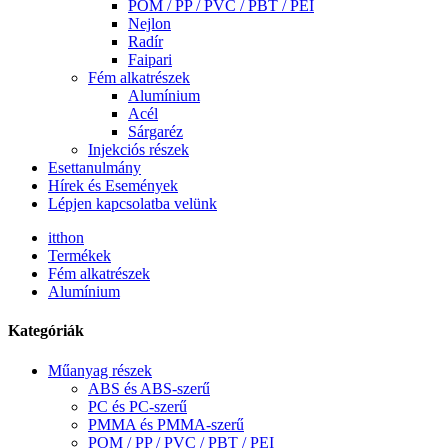
POM / PP / PVC / PBT / PEI
Nejlon
Radír
Faipari
Fém alkatrészek
Alumínium
Acél
Sárgaréz
Injekciós részek
Esettanulmány
Hírek és Események
Lépjen kapcsolatba velünk
itthon
Termékek
Fém alkatrészek
Alumínium
Kategóriák
Műanyag részek
ABS és ABS-szerű
PC és PC-szerű
PMMA és PMMA-szerű
POM / PP / PVC / PBT / PEI