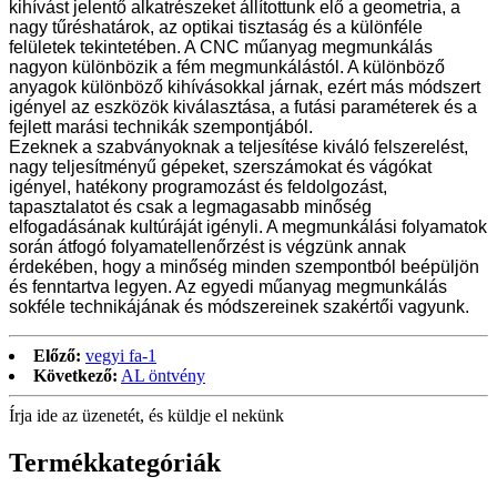
kihívást jelentő alkatrészeket állítottunk elő a geometria, a
nagy tűréshatárok, az optikai tisztaság és a különféle
felületek tekintetében. A CNC műanyag megmunkálás
nagyon különbözik a fém megmunkálástól. A különböző
anyagok különböző kihívásokkal járnak, ezért más módszert
igényel az eszközök kiválasztása, a futási paraméterek és a
fejlett marási technikák szempontjából.
Ezeknek a szabványoknak a teljesítése kiváló felszerelést,
nagy teljesítményű gépeket, szerszámokat és vágókat
igényel, hatékony programozást és feldolgozást,
tapasztalatot és csak a legmagasabb minőség
elfogadásának kultúráját igényli. A megmunkálási folyamatok
során átfogó folyamatellenőrzést is végzünk annak
érdekében, hogy a minőség minden szempontból beépüljön
és fenntartva legyen. Az egyedi műanyag megmunkálás
sokféle technikájának és módszereinek szakértői vagyunk.
Előző:
vegyi fa-1
Következő:
AL öntvény
Írja ide az üzenetét, és küldje el nekünk
Termékkategóriák