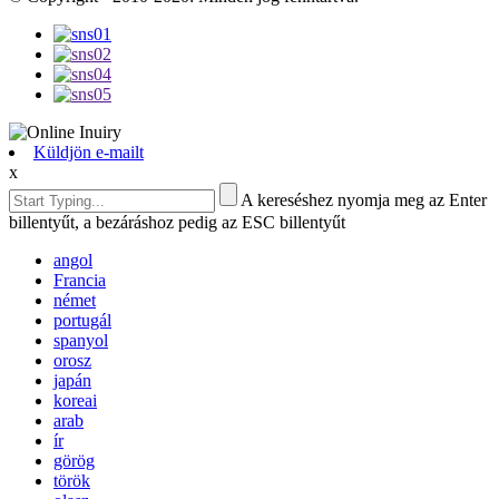
Küldjön e-mailt
x
A kereséshez nyomja meg az Enter
billentyűt, a bezáráshoz pedig az ESC billentyűt
angol
Francia
német
portugál
spanyol
orosz
japán
koreai
arab
ír
görög
török