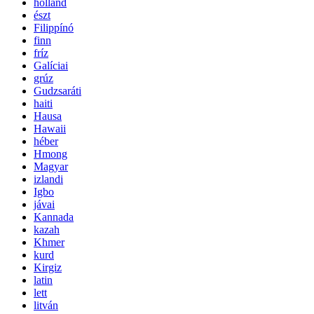
holland
észt
Filippínó
finn
fríz
Galíciai
grúz
Gudzsaráti
haiti
Hausa
Hawaii
héber
Hmong
Magyar
izlandi
Igbo
jávai
Kannada
kazah
Khmer
kurd
Kirgiz
latin
lett
litván