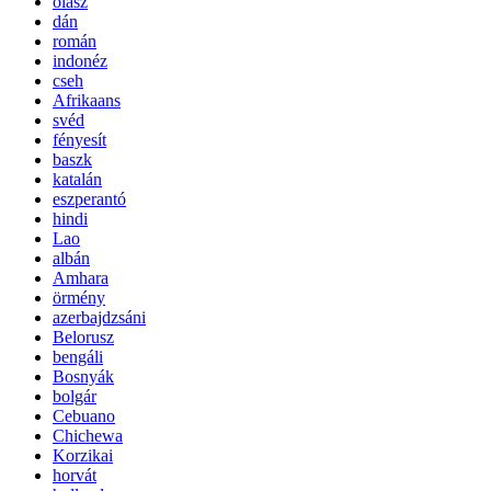
olasz
dán
román
indonéz
cseh
Afrikaans
svéd
fényesít
baszk
katalán
eszperantó
hindi
Lao
albán
Amhara
örmény
azerbajdzsáni
Belorusz
bengáli
Bosnyák
bolgár
Cebuano
Chichewa
Korzikai
horvát