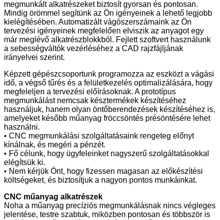
megmunkált alkatrészeket biztosít gyorsan és pontosan.
Mindig örömmel segítünk az Ön igényeinek a lehető legjobb
kielégítésében. Automatizált vágószerszámaink az Ön
tervezési igényeinek megfelelően elviszik az anyagot egy
már meglévő alkatrészblokkból. Fejlett szoftvert használunk
a sebességváltók vezérléséhez a CAD rajzfájljának
irányelvei szerint.
Képzett gépészcsoportunk programozza az eszközt a vágási
idő, a végső tűrés és a felületkezelés optimalizálására, hogy
megfeleljen a tervezési előírásoknak. A prototípus
megmunkálást nemcsak késztermékek készítéséhez
használjuk, hanem olyan öntőberendezések készítéséhez is,
amelyeket később műanyag fröccsöntés présöntésére lehet
használni.
• CNC megmunkálási szolgáltatásaink rengeteg előnyt
kínálnak, és megéri a pénzét.
• Fő célunk, hogy ügyfeleinket nagyszerű szolgáltatásokkal
elégítsük ki.
• Nem kérjük Önt, hogy fizessen magasan az előkészítési
költségeket, és biztosítjuk a nagyon pontos munkáinkat.
CNC műanyag alkatrészek
Noha a műanyag precíziós megmunkálásnak nincs végleges
jelentése, testre szabtuk, miközben pontosan és többször is