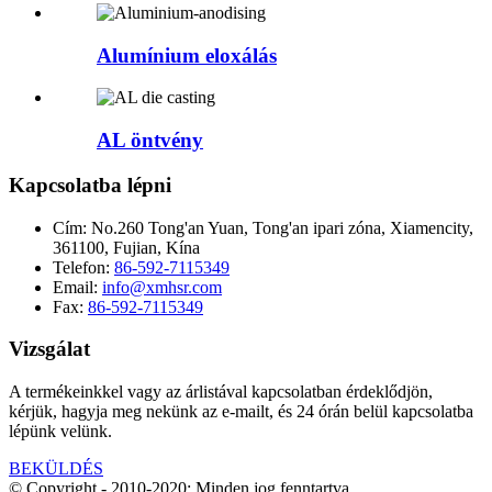
Alumínium eloxálás
AL öntvény
Kapcsolatba lépni
Cím:
No.260 Tong'an Yuan, Tong'an ipari zóna, Xiamencity,
361100, Fujian, Kína
Telefon:
86-592-7115349
Email:
info@xmhsr.com
Fax:
86-592-7115349
Vizsgálat
A termékeinkkel vagy az árlistával kapcsolatban érdeklődjön,
kérjük, hagyja meg nekünk az e-mailt, és 24 órán belül kapcsolatba
lépünk velünk.
BEKÜLDÉS
© Copyright - 2010-2020: Minden jog fenntartva.