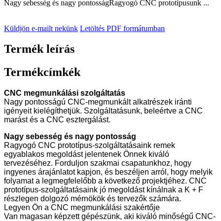
Nagy sebesség és nagy pontosságRagyogó CNC prototípusunk ...
Küldjön e-mailt nekünk
Letöltés PDF formátumban
Termék leírás
Termékcímkék
CNC megmunkálási szolgáltatás
Nagy pontosságú CNC-megmunkált alkatrészek iránti
igényeit kielégíthetjük. Szolgáltatásunk, beleértve a CNC
marást és a CNC esztergálást.
Nagy sebesség és nagy pontosság
Ragyogó CNC prototípus-szolgáltatásaink remek
egyablakos megoldást jelentenek Önnek kiváló
tervezéséhez. Forduljon szakmai csapatunkhoz, hogy
ingyenes árajánlatot kapjon, és beszéljen arról, hogy melyik
folyamat a legmegfelelőbb a következő projektjéhez. CNC
prototípus-szolgáltatásaink jó megoldást kínálnak a K + F
részlegen dolgozó mérnökök és tervezők számára.
Legyen Ön a CNC megmunkálási szakértője
Van magasan képzett gépészünk, aki kiváló minőségű CNC-