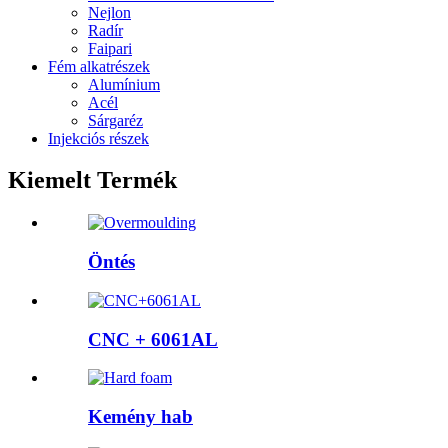
Nejlon
Radír
Faipari
Fém alkatrészek
Alumínium
Acél
Sárgaréz
Injekciós részek
Kiemelt Termék
Öntés
CNC + 6061AL
Kemény hab