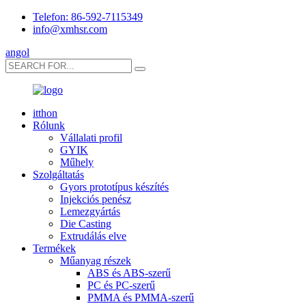
Telefon: 86-592-7115349
info@xmhsr.com
angol
itthon
Rólunk
Vállalati profil
GYIK
Műhely
Szolgáltatás
Gyors prototípus készítés
Injekciós penész
Lemezgyártás
Die Casting
Extrudálás elve
Termékek
Műanyag részek
ABS és ABS-szerű
PC és PC-szerű
PMMA és PMMA-szerű