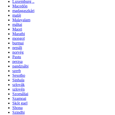
Luxemburg ..
Macedón
madagaszkári
maláj
Malayalam
máltai
Maori
Marathi
mongol
burmai
nepáli
norvég
Pastu
perzsa
pandzsábi
szerb
Sesotho
Sinhala
szlovák
szlovén
Szomáliai
Szamoai
Skót gael
Shona
Szindhi