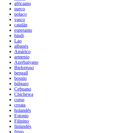
africaans
sueco
polaco
vasco
catalán
esperanto
hindi
Lao
albanés
Amárico
armenio
Azerbaiyano
Bielorruso
bengalí
bosnio
búlgaro
Cebuano
Chichewa
corso
croata
holandés
Estonio
Filipino
finlandés
frisio