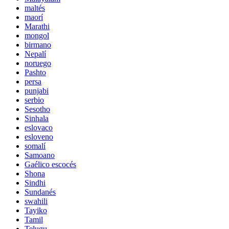
maltés
maorí
Marathi
mongol
birmano
Nepalí
noruego
Pashto
persa
punjabi
serbio
Sesotho
Sinhala
eslovaco
esloveno
somalí
Samoano
Gaélico escocés
Shona
Sindhi
Sundanés
swahili
Tayiko
Tamil
Telugu