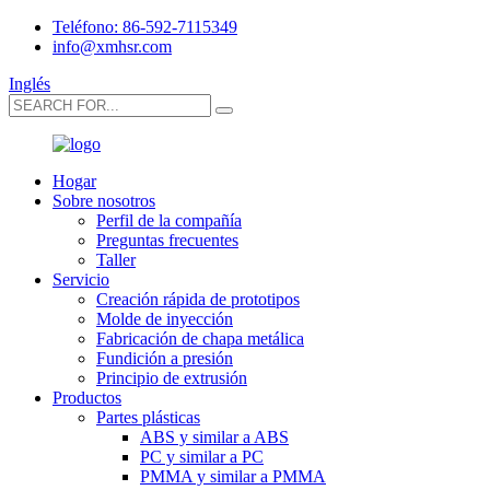
Teléfono: 86-592-7115349
info@xmhsr.com
Inglés
Hogar
Sobre nosotros
Perfil de la compañía
Preguntas frecuentes
Taller
Servicio
Creación rápida de prototipos
Molde de inyección
Fabricación de chapa metálica
Fundición a presión
Principio de extrusión
Productos
Partes plásticas
ABS y similar a ABS
PC y similar a PC
PMMA y similar a PMMA