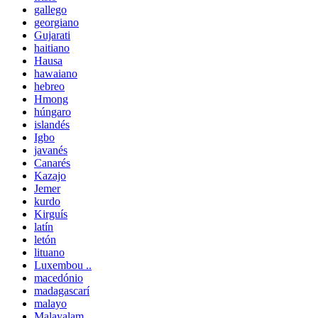
gallego
georgiano
Gujarati
haitiano
Hausa
hawaiano
hebreo
Hmong
húngaro
islandés
Igbo
javanés
Canarés
Kazajo
Jemer
kurdo
Kirguís
latín
letón
lituano
Luxembou ..
macedónio
madagascarí
malayo
Malayalam