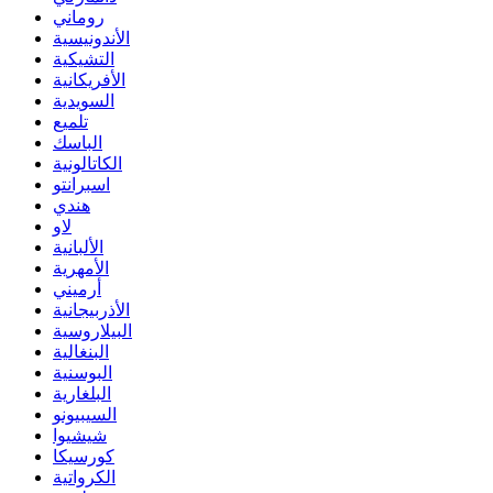
روماني
الأندونيسية
التشيكية
الأفريكانية
السويدية
تلميع
الباسك
الكاتالونية
اسبرانتو
هندي
لاو
الألبانية
الأمهرية
أرميني
الأذربيجانية
البيلاروسية
البنغالية
البوسنية
البلغارية
السيبيونو
شيشيوا
كورسيكا
الكرواتية