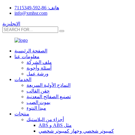
هاتف: 86-592-7115349
info@xmhsr.com
الإنجليزية
الصفحة الرئيسية
معلومات عنا
ملف الشركة
أسئلة وأجوبة
ورشة عمل
الخدمات
النماذج الأولية السريعة
حقن القالب
تصنيع الصفائح المعدنية
يموت الصب
مبدأ النتوء
منتجات
أجزاء من البلاستيك
ABS و ABS مثل
كمبيوتر شخصي وجهاز كمبيوتر شخصي