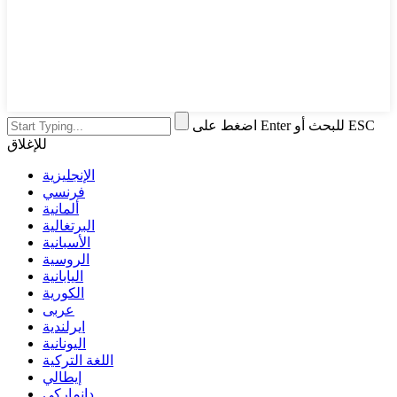
اضغط على Enter للبحث أو ESC
للإغلاق
الإنجليزية
فرنسي
ألمانية
البرتغالية
الأسبانية
الروسية
اليابانية
الكورية
عربى
ايرلندية
اليونانية
اللغة التركية
إيطالي
دانماركي