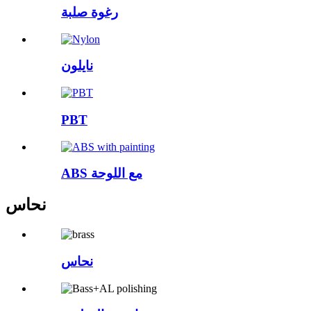
رغوة صلبة
نايلون
PBT
ABS مع اللوحة
نحاس
نحاس