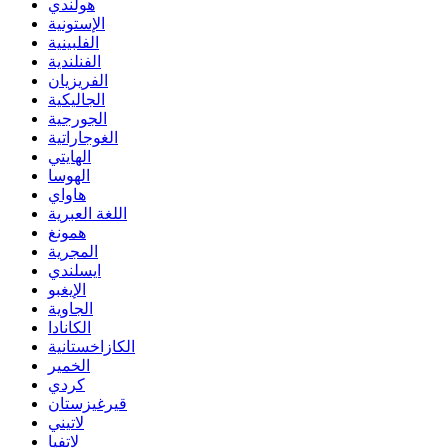
هولندي
الإستونية
الفلبينية
الفنلندية
الفريزيان
الجاليكية
الجورجية
الغوجاراتية
الهايتي
الهوسا
هاواي
اللغة العبرية
همونغ
المجرية
ايسلندي
الإيغبو
الجاوية
الكانادا
الكازاخستانية
الخمير
كردي
قيرغيزستان
لاتيني
لاتفيا