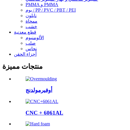
PMMA و PMMA
بوم / PP / PVC / PBT / PEI
نايلون
ممحاة
خشب
قطع معدنية
الألومنيوم
صلب
نحاس
أجزاء الحقن
منتجات مميزة
أوفيرمولدنج
CNC + 6061AL