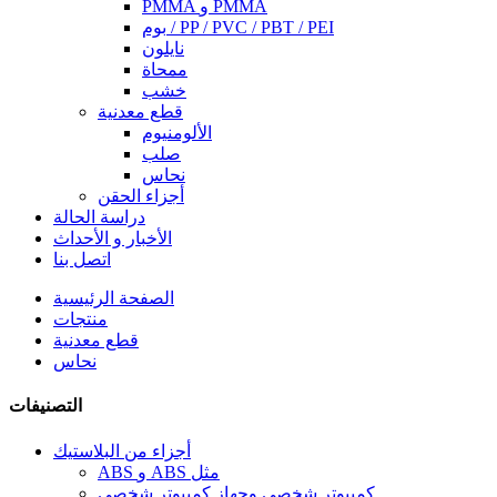
PMMA و PMMA
بوم / PP / PVC / PBT / PEI
نايلون
ممحاة
خشب
قطع معدنية
الألومنيوم
صلب
نحاس
أجزاء الحقن
دراسة الحالة
الأخبار و الأحداث
اتصل بنا
الصفحة الرئيسية
منتجات
قطع معدنية
نحاس
التصنيفات
أجزاء من البلاستيك
ABS و ABS مثل
كمبيوتر شخصي وجهاز كمبيوتر شخصي