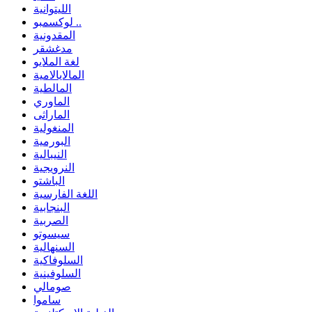
الليتوانية
لوكسمبو ..
المقدونية
مدغشقر
لغة الملايو
المالايالامية
المالطية
الماوري
الماراثى
المنغولية
البورمية
النيبالية
النرويجية
الباشتو
اللغة الفارسية
البنجابية
الصربية
سيسوتو
السنهالية
السلوفاكية
السلوفينية
صومالي
ساموا