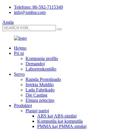
Telefono: 86-592-7115349
info@xmhsr.com
Angla
Hejmo
Pri ni
Kompania profilo
Demandoj
Laborrenkontiĝo
Servo
Rapida Prototipado
Injekta Muldilo
Lada Fabrikado
Die Casting
Elstara principo
Produktoj
Plastaj partoj
ABS kaj ABS-similaj
Komputila kaj komputila
PMMA kaj PMMA-similaj