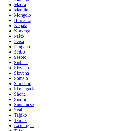
Maora
Maratio
Mongolo
Birmanoj
Nepala
Norvega
Paŝto
Persa
Panĝaba
Serbo
Sesoto
Sinhala
Slovaka
Slovena
Somalo
Samoano
Skota gaela
Shona
Sindhi
Sundanese
Svahila
Taĝiko
Tamila
La telugua
Taja