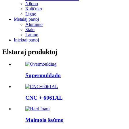
Nilono
Kaŭĉuko
Ligno
Metalaj partoj
Aluminio
Ŝtalo
Latuno
Injektaj partoj
Elstaraj produktoj
Supermuldado
CNC + 6061AL
Malmola ŝaŭmo