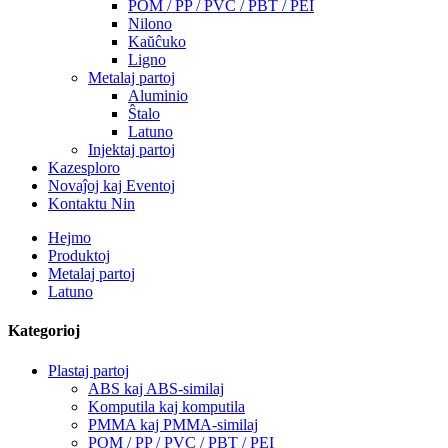
POM / PP / PVC / PBT / PEI
Nilono
Kaŭĉuko
Ligno
Metalaj partoj
Aluminio
Ŝtalo
Latuno
Injektaj partoj
Kazesploro
Novaĵoj kaj Eventoj
Kontaktu Nin
Hejmo
Produktoj
Metalaj partoj
Latuno
Kategorioj
Plastaj partoj
ABS kaj ABS-similaj
Komputila kaj komputila
PMMA kaj PMMA-similaj
POM / PP / PVC / PBT / PEI