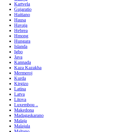
Kartvela
Gujaratio
Haitiano
Hausa
Havaja
Hebrea
Hmong
Hungara
Islanda
Igbo
Java
Kannada
Kaza Kazakha
Mermeroj
Kurda
Kirgizo
Latina
Latva
Litova
Luxembou ..
Makedona
Madagaskarano
Malaja
Malajala
Maltano