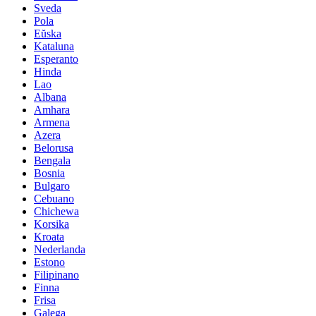
Sveda
Pola
Eŭska
Kataluna
Esperanto
Hinda
Lao
Albana
Amhara
Armena
Azera
Belorusa
Bengala
Bosnia
Bulgaro
Cebuano
Chichewa
Korsika
Kroata
Nederlanda
Estono
Filipinano
Finna
Frisa
Galega