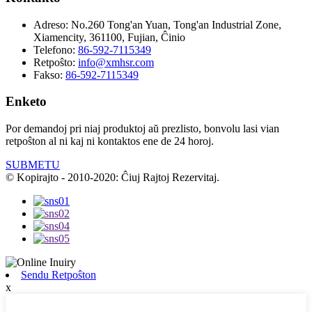
Adreso:
No.260 Tong'an Yuan, Tong'an Industrial Zone,
Xiamencity, 361100, Fujian, Ĉinio
Telefono:
86-592-7115349
Retpoŝto:
info@xmhsr.com
Fakso:
86-592-7115349
Enketo
Por demandoj pri niaj produktoj aŭ prezlisto, bonvolu lasi vian
retpoŝton al ni kaj ni kontaktos ene de 24 horoj.
SUBMETU
© Kopirajto - 2010-2020: Ĉiuj Rajtoj Rezervitaj.
Sendu Retpoŝton
x