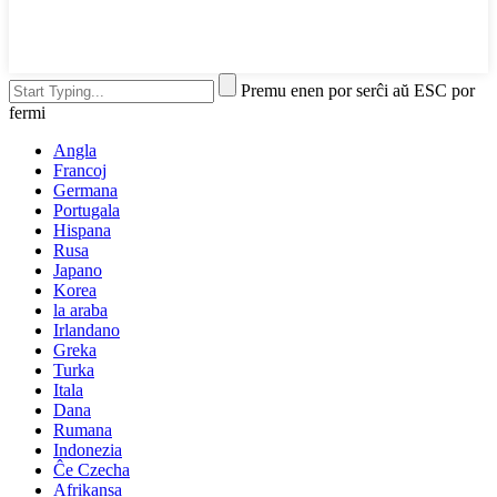
Premu enen por serĉi aŭ ESC por
fermi
Angla
Francoj
Germana
Portugala
Hispana
Rusa
Japano
Korea
la araba
Irlandano
Greka
Turka
Itala
Dana
Rumana
Indonezia
Ĉe Czecha
Afrikansa